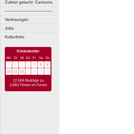
Zuletzt gelacht: Cartoons.
––––––––––––––––––––
Verlosungen.
Jobs.
Kulturlinks.
Kinokalender
Mo
Di
Mi
Do
Fr
Sa
So
3
4
5
6
7
8
9
10
11
12
13
14
15
16
12.669 Beiträge zu
3.883 Filmen im Forum