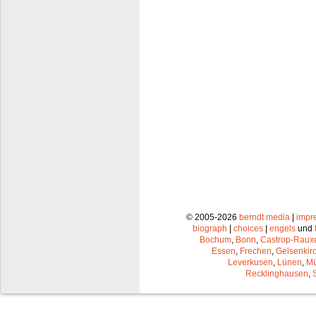
© 2005-2026
berndt media
|
impr
biograph
|
choices
|
engels
und
Bochum
,
Bonn
,
Castrop-Raux
Essen
,
Frechen
,
Gelsenkir
Leverkusen
,
Lünen
,
Mü
Recklinghausen
,