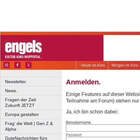
Heute im Kino
Morgen im Kino
Anmelden.
Newsletter.
News.
Einige Features auf dieser Websi
Fragen der Zeit
Teilnahme am Forum) stehen nur re
Zukunft JETZT
Ja, ich bin schon dabei:
Europa gestalten
Benutzername
Frag' die Welt | Gen Z &
Alpha
Passwort
GuteNachrichten fürs