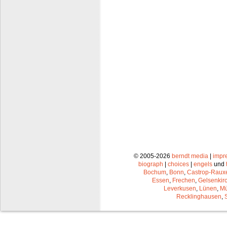
© 2005-2026
berndt media
|
impr
biograph
|
choices
|
engels
und
Bochum
,
Bonn
,
Castrop-Raux
Essen
,
Frechen
,
Gelsenkir
Leverkusen
,
Lünen
,
Mü
Recklinghausen
,