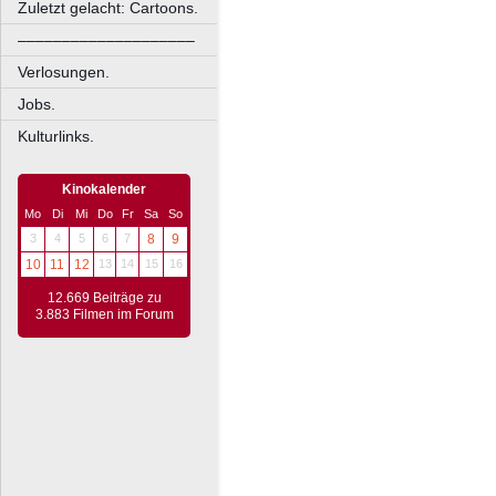
Zuletzt gelacht: Cartoons.
––––––––––––––––––––
Verlosungen.
Jobs.
Kulturlinks.
Kinokalender
Mo
Di
Mi
Do
Fr
Sa
So
3
4
5
6
7
8
9
10
11
12
13
14
15
16
12.669 Beiträge zu
3.883 Filmen im Forum