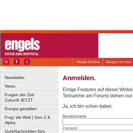
Heute im Kino
Morgen im Kino
Anmelden.
Newsletter.
News.
Einige Features auf dieser Websi
Fragen der Zeit
Teilnahme am Forum) stehen nur re
Zukunft JETZT
Ja, ich bin schon dabei:
Europa gestalten
Benutzername
Frag' die Welt | Gen Z &
Alpha
Passwort
GuteNachrichten fürs