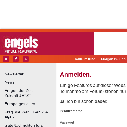
Heute im Kino
Morgen im Kino
Anmelden.
Newsletter.
News.
Einige Features auf dieser Websi
Fragen der Zeit
Teilnahme am Forum) stehen nur re
Zukunft JETZT
Ja, ich bin schon dabei:
Europa gestalten
Benutzername
Frag' die Welt | Gen Z &
Alpha
Passwort
GuteNachrichten fürs