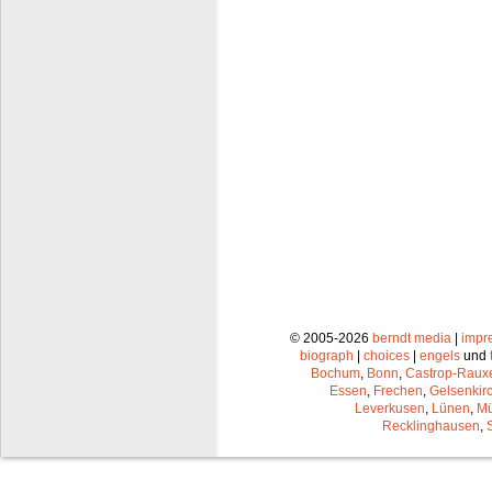
© 2005-2026
berndt media
|
impr
biograph
|
choices
|
engels
und
Bochum
,
Bonn
,
Castrop-Raux
Essen
,
Frechen
,
Gelsenkir
Leverkusen
,
Lünen
,
Mü
Recklinghausen
,