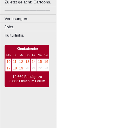
Zuletzt gelacht: Cartoons.
––––––––––––––––––––
Verlosungen.
Jobs.
Kulturlinks.
Kinokalender
Mo
Di
Mi
Do
Fr
Sa
So
10
11
12
13
14
15
16
17
18
19
20
21
22
23
12.669 Beiträge zu
3.883 Filmen im Forum