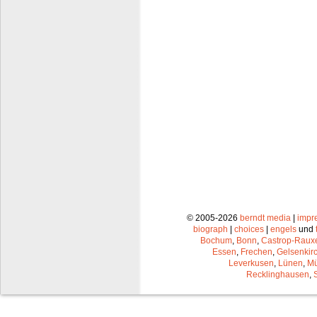
© 2005-2026
berndt media
|
impr
biograph
|
choices
|
engels
und
Bochum
,
Bonn
,
Castrop-Raux
Essen
,
Frechen
,
Gelsenkir
Leverkusen
,
Lünen
,
Mü
Recklinghausen
,