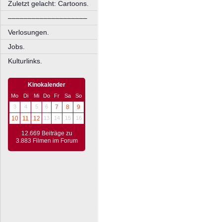
Zuletzt gelacht: Cartoons.
––––––––––––––––––––
Verlosungen.
Jobs.
Kulturlinks.
Kinokalender
Mo
Di
Mi
Do
Fr
Sa
So
3
4
5
6
7
8
9
10
11
12
13
14
15
16
12.669 Beiträge zu
3.883 Filmen im Forum