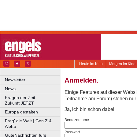
Heute im Kino
Morgen im Kino
Anmelden.
Newsletter.
News.
Einige Features auf dieser Websi
Fragen der Zeit
Teilnahme am Forum) stehen nur re
Zukunft JETZT
Ja, ich bin schon dabei:
Europa gestalten
Benutzername
Frag' die Welt | Gen Z &
Alpha
Passwort
GuteNachrichten fürs