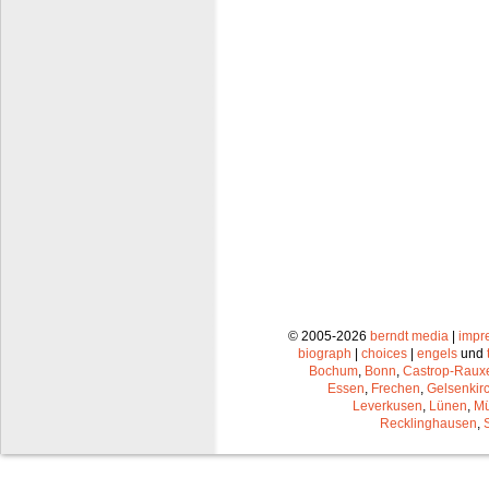
© 2005-2026
berndt media
|
impr
biograph
|
choices
|
engels
und
Bochum
,
Bonn
,
Castrop-Raux
Essen
,
Frechen
,
Gelsenkir
Leverkusen
,
Lünen
,
Mü
Recklinghausen
,