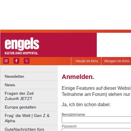
Heute im Kino
Morgen im Kino
Anmelden.
Newsletter.
News.
Einige Features auf dieser Websi
Fragen der Zeit
Teilnahme am Forum) stehen nur re
Zukunft JETZT
Ja, ich bin schon dabei:
Europa gestalten
Benutzername
Frag' die Welt | Gen Z &
Alpha
Passwort
GuteNachrichten fürs