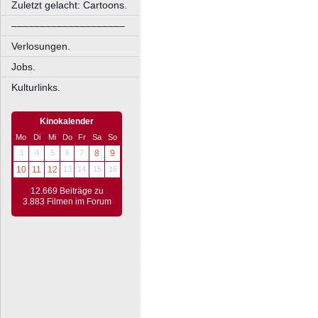
Zuletzt gelacht: Cartoons.
––––––––––––––––––––
Verlosungen.
Jobs.
Kulturlinks.
Kinokalender
Mo
Di
Mi
Do
Fr
Sa
So
3
4
5
6
7
8
9
10
11
12
13
14
15
16
12.669 Beiträge zu
3.883 Filmen im Forum