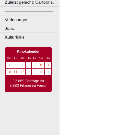
Zuletzt gelacht: Cartoons.
––––––––––––––––––––
Verlosungen.
Jobs.
Kulturlinks.
Kinokalender
Mo
Di
Mi
Do
Fr
Sa
So
3
4
5
6
7
8
9
10
11
12
13
14
15
16
12.669 Beiträge zu
3.883 Filmen im Forum