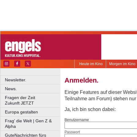
Heute im Kino
Morgen im Kino
Anmelden.
Newsletter.
News.
Einige Features auf dieser Websi
Fragen der Zeit
Teilnahme am Forum) stehen nur re
Zukunft JETZT
Ja, ich bin schon dabei:
Europa gestalten
Benutzername
Frag' die Welt | Gen Z &
Alpha
Passwort
GuteNachrichten fürs