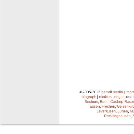
© 2005-2026
berndt media
|
impr
biograph
|
choices
|
engels
und
Bochum
,
Bonn
,
Castrop-Raux
Essen
,
Frechen
,
Gelsenkir
Leverkusen
,
Lünen
,
Mü
Recklinghausen
,