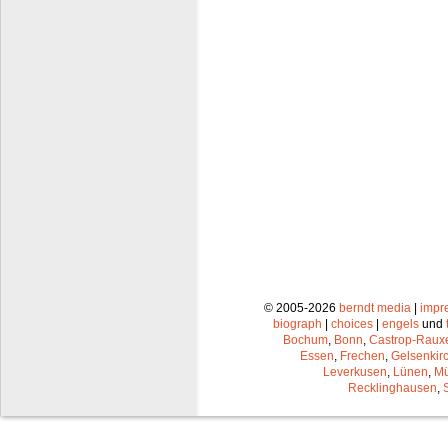
© 2005-2026
berndt media
|
impr
biograph
|
choices
|
engels
und
Bochum
,
Bonn
,
Castrop-Raux
Essen
,
Frechen
,
Gelsenkir
Leverkusen
,
Lünen
,
Mü
Recklinghausen
,