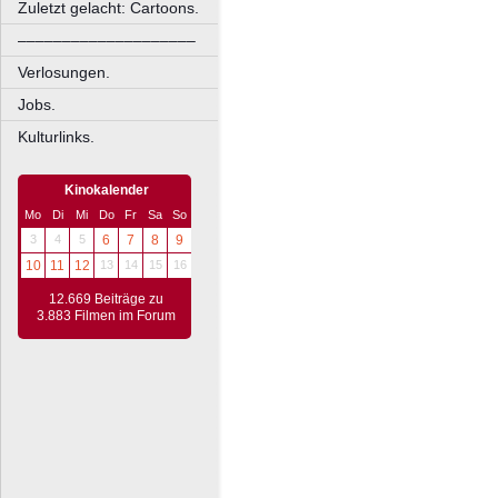
Zuletzt gelacht: Cartoons.
––––––––––––––––––––
Verlosungen.
Jobs.
Kulturlinks.
Kinokalender
Mo
Di
Mi
Do
Fr
Sa
So
3
4
5
6
7
8
9
10
11
12
13
14
15
16
12.669 Beiträge zu
3.883 Filmen im Forum