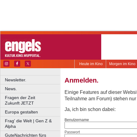
Heute im Kino
Morgen im Kino
Anmelden.
Newsletter.
News.
Einige Features auf dieser Websi
Fragen der Zeit
Teilnahme am Forum) stehen nur re
Zukunft JETZT
Ja, ich bin schon dabei:
Europa gestalten
Benutzername
Frag' die Welt | Gen Z &
Alpha
Passwort
GuteNachrichten fürs