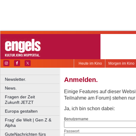
Heute im Kino
Morgen im Kino
Anmelden.
Newsletter.
News.
Einige Features auf dieser Websi
Fragen der Zeit
Teilnahme am Forum) stehen nur re
Zukunft JETZT
Ja, ich bin schon dabei:
Europa gestalten
Benutzername
Frag' die Welt | Gen Z &
Alpha
Passwort
GuteNachrichten fürs