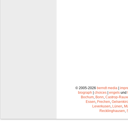
© 2005-2026
berndt media
|
impr
biograph
|
choices
|
engels
und
Bochum
,
Bonn
,
Castrop-Raux
Essen
,
Frechen
,
Gelsenkir
Leverkusen
,
Lünen
,
Mü
Recklinghausen
,