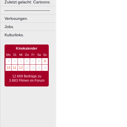
Zuletzt gelacht: Cartoons.
––––––––––––––––––––
Verlosungen.
Jobs.
Kulturlinks.
Kinokalender
Mo
Di
Mi
Do
Fr
Sa
So
3
4
5
6
7
8
9
10
11
12
13
14
15
16
12.669 Beiträge zu
3.883 Filmen im Forum