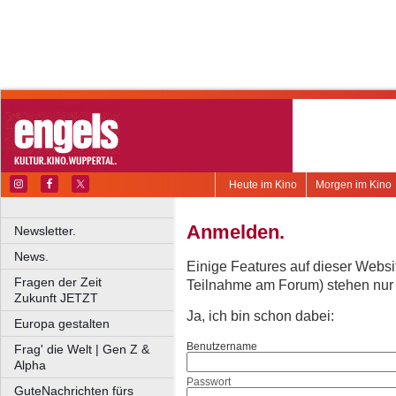
Heute im Kino
Morgen im Kino
Anmelden.
Newsletter.
News.
Einige Features auf dieser Websi
Fragen der Zeit
Teilnahme am Forum) stehen nur re
Zukunft JETZT
Ja, ich bin schon dabei:
Europa gestalten
Benutzername
Frag' die Welt | Gen Z &
Alpha
Passwort
GuteNachrichten fürs