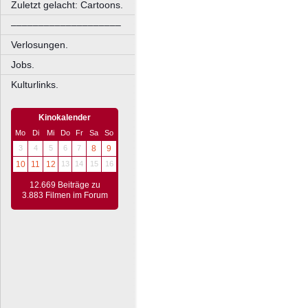
Zuletzt gelacht: Cartoons.
––––––––––––––––––––
Verlosungen.
Jobs.
Kulturlinks.
Kinokalender
Mo
Di
Mi
Do
Fr
Sa
So
3
4
5
6
7
8
9
10
11
12
13
14
15
16
12.669 Beiträge zu
3.883 Filmen im Forum