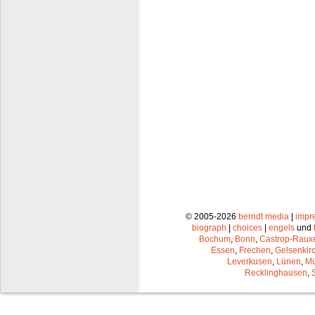
© 2005-2026
berndt media
|
impr
biograph
|
choices
|
engels
und
Bochum
,
Bonn
,
Castrop-Raux
Essen
,
Frechen
,
Gelsenkir
Leverkusen
,
Lünen
,
Mü
Recklinghausen
,