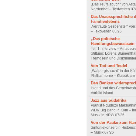
„Das Teufelsbuch“ von Asta 
Nordenhof – Textwelten 07
Das Unaussprechliche 
Familienlebens
„Vertraute Gespenster“ vo
– Textwelten 08/26
„Das politische
Handlungsbewusstsein f
Teil 1: Interview – Amadeu-
Stiftung: Lorenz Blumentha
Fremdsein und Diskriminie
Von Tod und Teufel
„Walpurgisnacht“ in der Kö
Philharmonie – Klassik am
Den Banken widersprec
Island und das Gemeinwoh
Vorbild Island
Jazz aus Südafrika
Pianist Nduduzo Makhathini
WDR Big Band in Köln – Imp
Musik in NRW 07/26
Von der Pauke zum Ha
Sinfoniekonzert in Historis
– Musik 07/26