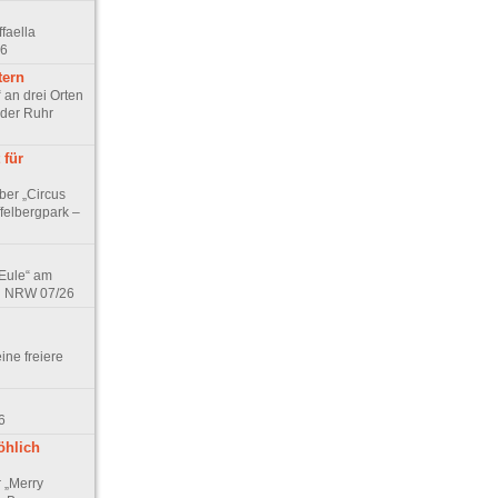
faella
26
tern
 an drei Orten
 der Ruhr
 für
ber „Circus
felbergpark –
 Eule“ am
in NRW 07/26
eine freiere
6
öhlich
r „Merry