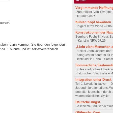
Verglimmende Hoffnun
„Zündhölzer“ von Yevgenia
Literatur 08/26
Kühlen Kopf bewahren
 werden)
Holgers letzte Worte – 08/2
Konstruktionen der Nat
Bernhard Fuchs in Haus Est
– Kunst in NRW 07/26
 haben, dann kommen Sie über den folgenden
„Licht zieht Menschen 
ca. 1 Minute und ist selbstverständlich
Direktor John Jaspers über 
Dialogues“im Zentrum für i
Lichtkunst in Unna – Samm
Sommerliche Seelenru
Drittes städtisches Chorkon
Historischen Stadthalle – 
Integration unter Druck
Teil 1: Lokale Initiativen – 
Jugendmigrationsdienst Wu
begleitet Menschen durch 
widersprüchliches System
Deutsche Angst
Geschichte und Gedächtnis
Glühender Zorn