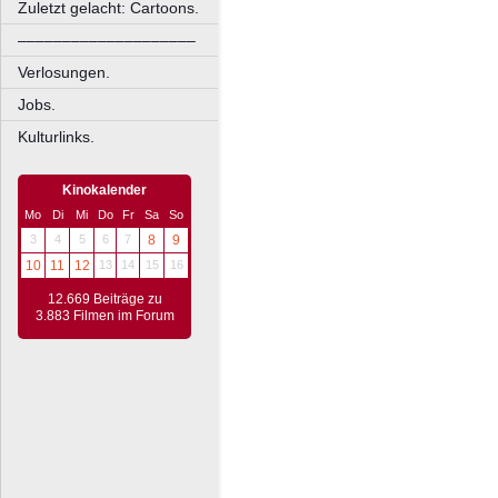
Zuletzt gelacht: Cartoons.
––––––––––––––––––––
Verlosungen.
Jobs.
Kulturlinks.
Kinokalender
Mo
Di
Mi
Do
Fr
Sa
So
3
4
5
6
7
8
9
10
11
12
13
14
15
16
12.669 Beiträge zu
3.883 Filmen im Forum