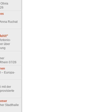
Olivia
/26
des
n Anna Ruchat
ehlt“
Antonio-
ler über
rung
lner
 Rhein 07/26
hen
l – Europa-
 mit der
rovisierte
mmer
cher Stadthalle