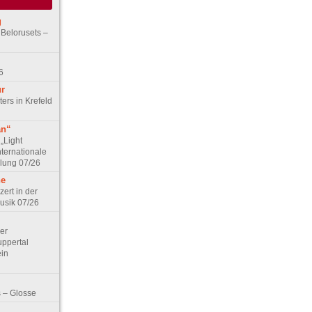
g
 Belorusets –
6
ur
ers in Krefeld
an“
„Light
nternationale
lung 07/26
he
zert in der
Musik 07/26
Der
ppertal
ein
 – Glosse