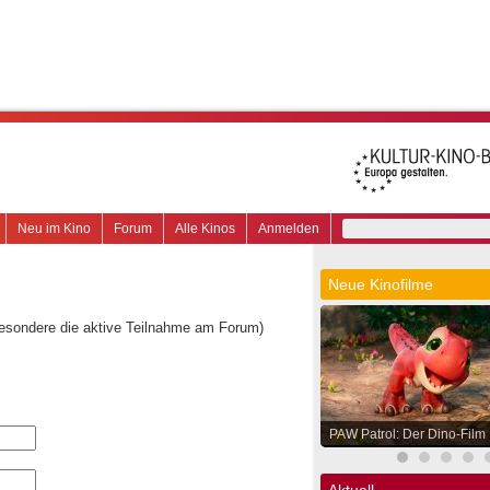
Neu im Kino
Forum
Alle Kinos
Anmelden
Neue Kinofilme
besondere die aktive Teilnahme am Forum)
PAW Patrol: Der Dino-Film
Aktuell