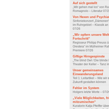
Auf sich gestellt
„Wir gehen mal los“ von Raf
Romagnolo – Literatur 07/
Von Hexen und Psychia
Sinfoniekonzert „Dämonen“
im Ruhrgebiet – Klassik an
07/26
„Wir opfern unsere Welt
Fortschritt“
Regisseur Philipp Preuss ü
Oresteia“ im Mülheimer Raf
Premiere 07/26
Giftige Hirngespinste
„The blind Owl / Die blinde
Theater der Keller – Tanz 
Unser gemeinsames
Einwanderungsland
Teil 1: Leitartikel – Wie wir 
Zukunft gestalten können
Fehler im System
Holgers letzte Worte – 07/2
„Viele Möglichkeiten, fr
mitzumischen“
Kuratorin Katja Pfeiffer übe