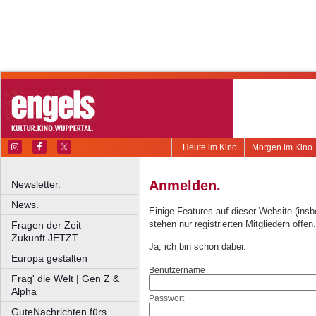
Heute im Kino
Morgen im Kino
Anmelden.
Newsletter.
News.
Einige Features auf dieser Website (ins
stehen nur registrierten Mitgliedern offen.
Fragen der Zeit
Zukunft JETZT
Ja, ich bin schon dabei:
Europa gestalten
Benutzername
Frag' die Welt | Gen Z &
Alpha
Passwort
GuteNachrichten fürs