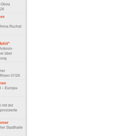
Olivia
/26
des
n Anna Ruchat
ehlt“
Antonio-
ler über
rung
lner
 Rhein 07/26
hen
l – Europa-
 mit der
rovisierte
mmer
cher Stadthalle