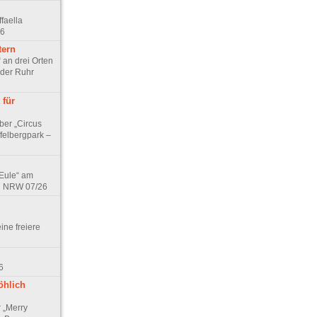
faella
26
tern
 an drei Orten
 der Ruhr
 für
ber „Circus
felbergpark –
 Eule“ am
in NRW 07/26
eine freiere
6
öhlich
r „Merry