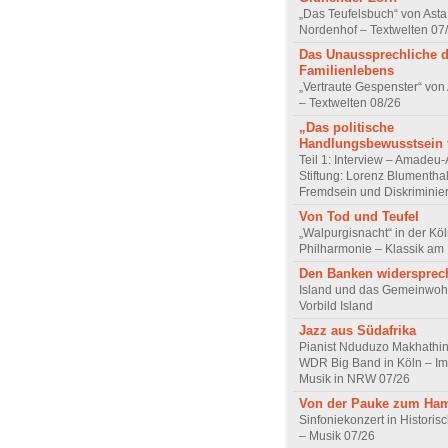
„Das Teufelsbuch“ von Asta 
Nordenhof – Textwelten 07
Das Unaussprechliche 
Familienlebens
„Vertraute Gespenster“ vo
– Textwelten 08/26
„Das politische
Handlungsbewusstsein f
Teil 1: Interview – Amadeu-
Stiftung: Lorenz Blumentha
Fremdsein und Diskriminie
Von Tod und Teufel
„Walpurgisnacht“ in der Kö
Philharmonie – Klassik am
Den Banken widersprec
Island und das Gemeinwoh
Vorbild Island
Jazz aus Südafrika
Pianist Nduduzo Makhathini
WDR Big Band in Köln – Imp
Musik in NRW 07/26
Von der Pauke zum Ha
Sinfoniekonzert in Historis
– Musik 07/26