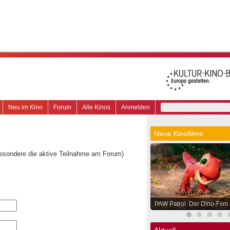
Neu im Kino
Forum
Alle Kinos
Anmelden
Neue Kinofilme
besondere die aktive Teilnahme am Forum)
PAW Patrol: Der Dino-Film
Aktuell