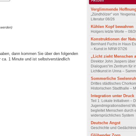
Verglimmende Hoffnun
„Zündhölzer“ von Yevgenia
Literatur 08/26
Kühlen Kopf bewahren
 werden)
Holgers letzte Worte – 08/2
Konstruktionen der Nat
Bernhard Fuchs in Haus Est
– Kunst in NRW 07/26
 haben, dann kommen Sie über den folgenden
„Licht zieht Menschen 
ca. 1 Minute und ist selbstverständlich
Direktor John Jaspers über 
Dialogues“im Zentrum für i
Lichtkunst in Unna – Samm
Sommerliche Seelenru
Drittes städtisches Chorkon
Historischen Stadthalle – 
Integration unter Druck
Teil 1: Lokale Initiativen – 
Jugendmigrationsdienst Wu
begleitet Menschen durch 
widersprüchliches System
Deutsche Angst
Geschichte und Gedächtnis
Glühender Zorn