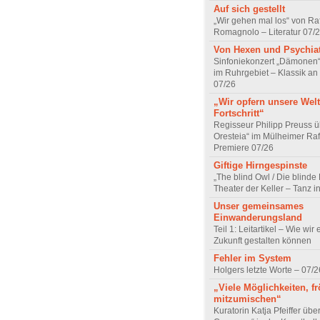
Auf sich gestellt
„Wir gehen mal los“ von Raf
Romagnolo – Literatur 07/
Von Hexen und Psychia
Sinfoniekonzert „Dämonen“
im Ruhrgebiet – Klassik an
07/26
„Wir opfern unsere Welt
Fortschritt“
Regisseur Philipp Preuss ü
Oresteia“ im Mülheimer Raf
Premiere 07/26
Giftige Hirngespinste
„The blind Owl / Die blinde
Theater der Keller – Tanz 
Unser gemeinsames
Einwanderungsland
Teil 1: Leitartikel – Wie wir 
Zukunft gestalten können
Fehler im System
Holgers letzte Worte – 07/2
„Viele Möglichkeiten, fr
mitzumischen“
Kuratorin Katja Pfeiffer übe