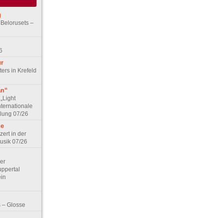
g
 Belorusets –
6
ur
ers in Krefeld
an“
„Light
nternationale
lung 07/26
he
zert in der
Musik 07/26
Der
ppertal
ein
 – Glosse