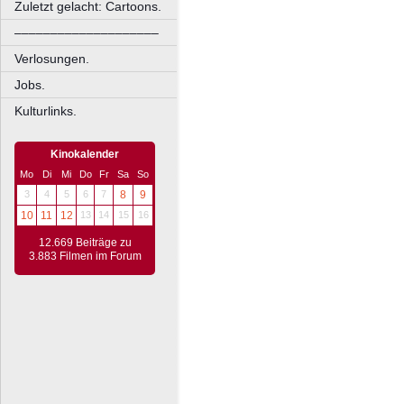
Zuletzt gelacht: Cartoons.
––––––––––––––––––––
Verlosungen.
Jobs.
Kulturlinks.
Kinokalender
Mo
Di
Mi
Do
Fr
Sa
So
3
4
5
6
7
8
9
10
11
12
13
14
15
16
12.669 Beiträge zu
3.883 Filmen im Forum