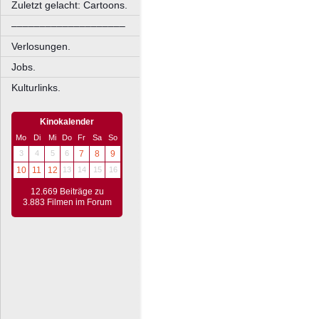
Zuletzt gelacht: Cartoons.
––––––––––––––––––––
Verlosungen.
Jobs.
Kulturlinks.
Kinokalender
Mo
Di
Mi
Do
Fr
Sa
So
3
4
5
6
7
8
9
10
11
12
13
14
15
16
12.669 Beiträge zu
3.883 Filmen im Forum