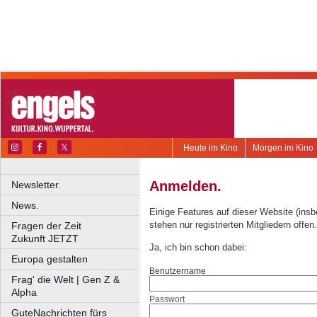
Heute im Kino
Morgen im Kino
Anmelden.
Newsletter.
News.
Einige Features auf dieser Website (ins
stehen nur registrierten Mitgliedern offen.
Fragen der Zeit
Zukunft JETZT
Ja, ich bin schon dabei:
Europa gestalten
Benutzername
Frag' die Welt | Gen Z &
Alpha
Passwort
GuteNachrichten fürs