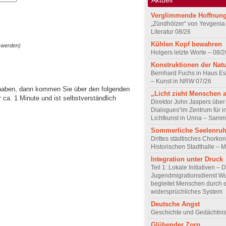
Verglimmende Hoffnun
„Zündhölzer“ von Yevgenia
Literatur 08/26
Kühlen Kopf bewahren
 werden)
Holgers letzte Worte – 08/2
Konstruktionen der Nat
Bernhard Fuchs in Haus Est
– Kunst in NRW 07/26
 haben, dann kommen Sie über den folgenden
„Licht zieht Menschen 
ca. 1 Minute und ist selbstverständlich
Direktor John Jaspers über 
Dialogues“im Zentrum für i
Lichtkunst in Unna – Samm
Sommerliche Seelenru
Drittes städtisches Chorkon
Historischen Stadthalle – 
Integration unter Druck
Teil 1: Lokale Initiativen – 
Jugendmigrationsdienst Wu
begleitet Menschen durch 
widersprüchliches System
Deutsche Angst
Geschichte und Gedächtnis
Glühender Zorn