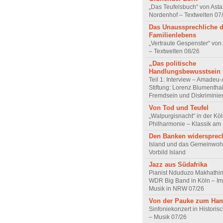
„Das Teufelsbuch“ von Asta 
Nordenhof – Textwelten 07
Das Unaussprechliche 
Familienlebens
„Vertraute Gespenster“ vo
– Textwelten 08/26
„Das politische
Handlungsbewusstsein f
Teil 1: Interview – Amadeu-
Stiftung: Lorenz Blumentha
Fremdsein und Diskriminie
Von Tod und Teufel
„Walpurgisnacht“ in der Kö
Philharmonie – Klassik am
Den Banken widersprec
Island und das Gemeinwoh
Vorbild Island
Jazz aus Südafrika
Pianist Nduduzo Makhathini
WDR Big Band in Köln – Imp
Musik in NRW 07/26
Von der Pauke zum Ha
Sinfoniekonzert in Historis
– Musik 07/26