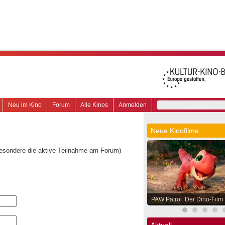
Neu im Kino
Forum
Alle Kinos
Anmelden
Neue Kinofilme
besondere die aktive Teilnahme am Forum)
PAW Patrol: Der Dino-Film
Aktuell