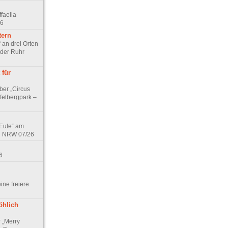
faella
26
tern
 an drei Orten
 der Ruhr
 für
ber „Circus
felbergpark –
 Eule“ am
in NRW 07/26
6
eine freiere
öhlich
r „Merry