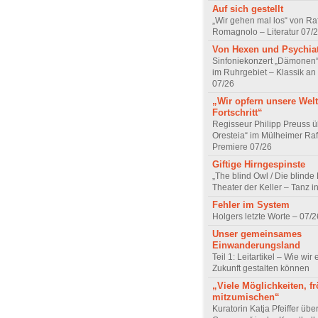
Auf sich gestellt
„Wir gehen mal los“ von Raf
Romagnolo – Literatur 07/
Von Hexen und Psychia
Sinfoniekonzert „Dämonen“
im Ruhrgebiet – Klassik an
07/26
„Wir opfern unsere Welt
Fortschritt“
Regisseur Philipp Preuss ü
Oresteia“ im Mülheimer Raf
Premiere 07/26
Giftige Hirngespinste
„The blind Owl / Die blinde
Theater der Keller – Tanz 
Fehler im System
Holgers letzte Worte – 07/2
Unser gemeinsames
Einwanderungsland
Teil 1: Leitartikel – Wie wir 
Zukunft gestalten können
„Viele Möglichkeiten, fr
mitzumischen“
Kuratorin Katja Pfeiffer übe