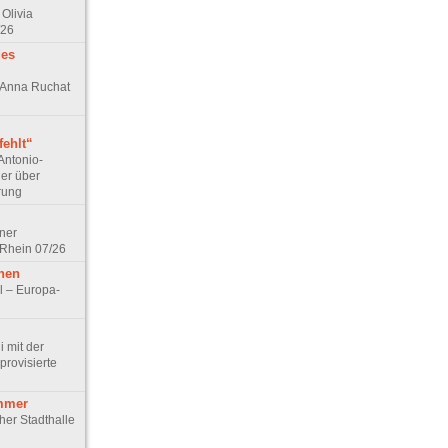
Olivia
/26
des
n Anna Ruchat
ehlt“
Antonio-
ler über
rung
lner
 Rhein 07/26
hen
l – Europa-
 mit der
rovisierte
mmer
cher Stadthalle