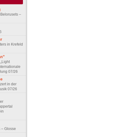
g
 Belorusets –
6
ur
ers in Krefeld
an“
„Light
nternationale
lung 07/26
he
zert in der
Musik 07/26
Der
ppertal
ein
 – Glosse