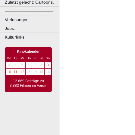
Zuletzt gelacht: Cartoons.
––––––––––––––––––––
Verlosungen.
Jobs.
Kulturlinks.
Kinokalender
Mo
Di
Mi
Do
Fr
Sa
So
3
4
5
6
7
8
9
10
11
12
13
14
15
16
12.669 Beiträge zu
3.883 Filmen im Forum