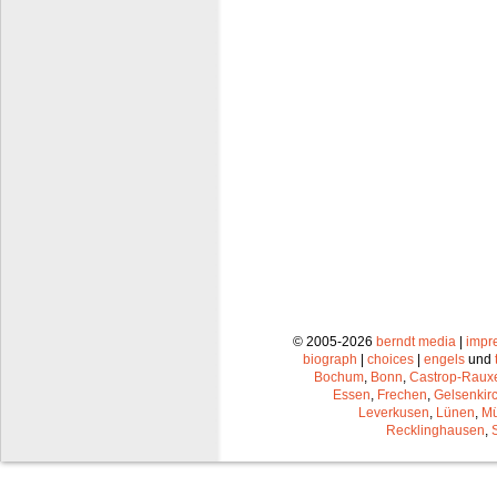
© 2005-2026
berndt media
|
impr
biograph
|
choices
|
engels
und
Bochum
,
Bonn
,
Castrop-Raux
Essen
,
Frechen
,
Gelsenkir
Leverkusen
,
Lünen
,
Mü
Recklinghausen
,