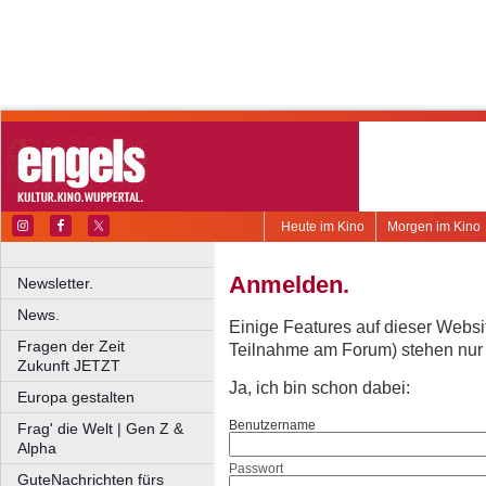
Heute im Kino
Morgen im Kino
Anmelden.
Newsletter.
News.
Einige Features auf dieser Websi
Fragen der Zeit
Teilnahme am Forum) stehen nur re
Zukunft JETZT
Ja, ich bin schon dabei:
Europa gestalten
Benutzername
Frag' die Welt | Gen Z &
Alpha
Passwort
GuteNachrichten fürs