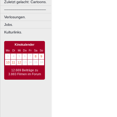
Zuletzt gelacht: Cartoons.
––––––––––––––––––––
Verlosungen.
Jobs.
Kulturlinks.
Kinokalender
Mo
Di
Mi
Do
Fr
Sa
So
3
4
5
6
7
8
9
10
11
12
13
14
15
16
12.669 Beiträge zu
3.883 Filmen im Forum