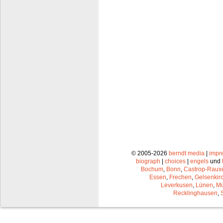
© 2005-2026
berndt media
|
impr
biograph
|
choices
|
engels
und
Bochum
,
Bonn
,
Castrop-Raux
Essen
,
Frechen
,
Gelsenkir
Leverkusen
,
Lünen
,
Mü
Recklinghausen
,