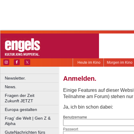
Heute im Kino
Morgen im Kino
Anmelden.
Newsletter.
News.
Einige Features auf dieser Websi
Fragen der Zeit
Teilnahme am Forum) stehen nur re
Zukunft JETZT
Ja, ich bin schon dabei:
Europa gestalten
Benutzername
Frag' die Welt | Gen Z &
Alpha
Passwort
GuteNachrichten fürs