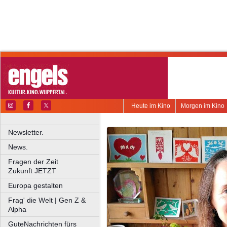
Heute im Kino
Morgen im Kino
Newsletter.
News.
Fragen der Zeit
Zukunft JETZT
Europa gestalten
Frag' die Welt | Gen Z &
Alpha
GuteNachrichten fürs