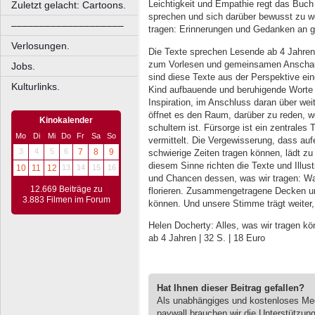
Leichtigkeit und Empathie regt das Buch
Zuletzt gelacht: Cartoons.
sprechen und sich darüber bewusst zu we
––––––––––––––––––––
tragen: Erinnerungen und Gedanken an g
Verlosungen.
Die Texte sprechen Lesende ab 4 Jahren
zum Vorlesen und gemeinsamen Anschauen
Jobs.
sind diese Texte aus der Perspektive ei
Kulturlinks.
Kind aufbauende und beruhigende Worte m
Inspiration, im Anschluss daran über we
öffnet es den Raum, darüber zu reden, 
Kinokalender
schultern ist. Fürsorge ist ein zentrale
Mo
Di
Mi
Do
Fr
Sa
So
vermittelt. Die Vergewisserung, dass a
3
4
5
6
7
8
9
schwierige Zeiten tragen können, lädt zu 
diesem Sinne richten die Texte und Illus
10
11
12
13
14
15
16
und Chancen dessen, was wir tragen: Was
12.669 Beiträge zu
florieren. Zusammengetragene Decken und 
3.883 Filmen im Forum
können. Und unsere Stimme trägt weiter
Helen Docherty: Alles, was wir tragen könn
ab 4 Jahren | 32 S. | 18 Euro
Hat Ihnen dieser Beitrag gefallen?
Als unabhängiges und kostenloses M
paywall brauchen wir die Unterstützun