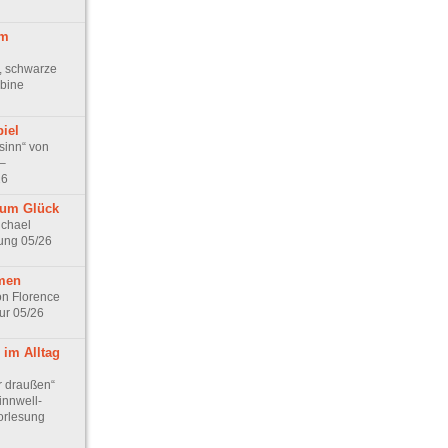
im
, schwarze
bine
iel
sinn“ von
–
26
zum Glück
ichael
ung 05/26
men
n Florence
ur 05/26
 im Alltag
r draußen“
innwell-
orlesung