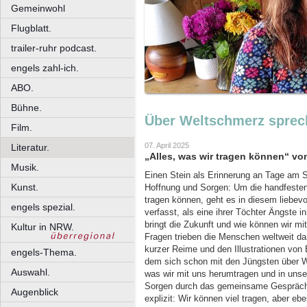
Gemeinwohl
Flugblatt.
trailer-ruhr podcast.
engels zahl-ich.
ABO.
Bühne.
Über Weltschmerz sprec
Film.
07. April 2025
Literatur.
„Alles, was wir tragen können“ vo
Musik.
Einen Stein als Erinnerung an Tage am S
Kunst.
Hoffnung und Sorgen: Um die handfesten 
tragen können, geht es in diesem liebevol
engels spezial.
verfasst, als eine ihrer Töchter Ängste
bringt die Zukunft und wie können wir mi
Kultur in NRW.
Fragen trieben die Menschen weltweit 
kurzer Reime und den Illustrationen von 
engels-Thema.
dem sich schon mit den Jüngsten über W
Auswahl.
was wir mit uns herumtragen und in uns
Sorgen durch das gemeinsame Gespräch a
Augenblick
explizit: Wir können viel tragen, aber ebe