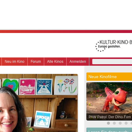
Neu im Kino
Forum
Alle Kinos
Anmelden
Neue Kinofilme
PAW Patrol: Der Dino-Film
Lesen Sie dazu auch: