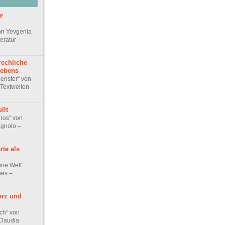
e
on Yevgenia
teratur
echliche
lebens
penster“ von
Textwelten
llt
 los“ von
gnolo –
rte als
ine Welt“
ies –
erz und
ch“ von
Claudia