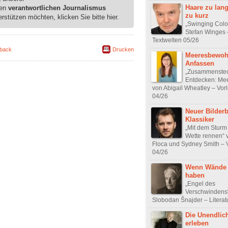
Haare zu lan
ren
verantwortlichen Journalismus
zu kurz
erstützen möchten, klicken Sie bitte hier.
„Swinging Colo
Stefan Winges 
Textwelten 05/26
back
Drucken
Meeresbewoh
Anfassen
„Zusammenste
Entdecken: Mee
von Abigail Wheatley – Vor
04/26
Neuer Bilder
Klassiker
„Mit dem Sturm
Wette rennen“ 
Floca und Sydney Smith – 
04/26
Wenn Wände
haben
„Engel des
Verschwindens
Slobodan Šnajder – Literat
Die Unendlich
erleben