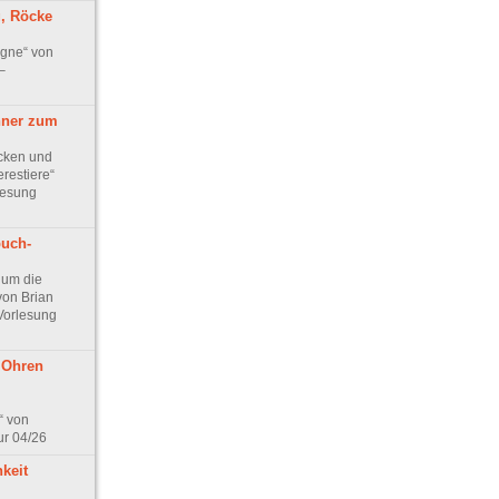
g, Röcke
gne“ von
–
ner zum
cken und
restiere“
lesung
buch-
 um die
von Brian
Vorlesung
 Ohren
“ von
ur 04/26
keit