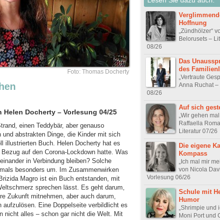
Verglimmend
Hoffnung
„Zündhölzer“ v
Belorusets – Li
08/26
Das Unausspr
des Familien
Foto: Thomas Docherty
„Vertraute Ges
hen
Anna Ruchat – 
08/26
Auf sich geste
n Helen Docherty – Vorlesung 04/25
„Wir gehen mal
Raffaella Roma
trand, einen Teddybär, aber genauso
Literatur 07/26
und abstrakten Dinge, die Kinder mit sich
l illustrierten Buch. Helen Docherty hat es
Die eigene Ka
 in Bezug auf den Corona-Lockdown hatte. Was
Kompass
teinander in Verbindung bleiben? Solche
„Ich mal mir me
von Nicola Dav
damals besonders um. Im Zusammenwirken
Vorlesung 06/26
Brizida Magro ist ein Buch entstanden, mit
eltschmerz sprechen lässt. Es geht darum,
Schule mit H
ere Zukunft mitnehmen, aber auch darum,
Humor
ufzulösen. Eine Doppelseite verbildlicht es
„Shrimpie und i
n nicht alles – schon gar nicht die Welt. Mit
Moni Port und 