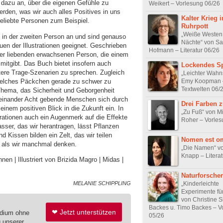
 dazu an, über die eigenen Gefühle zu
Weikert – Vorlesung 06/26
rden, was wir auch alles Positives in uns
Kalter Krieg 
eliebte Personen zum Beispiel.
Ruhrpott
„Weiße Westen
 in der zweiten Person an und sind genauso
Nächte“ von Sa
 der Illustrationen geeignet. Geschrieben
Hofmann – Literatur 06/26
ner liebenden erwachsenen Person, die einem
itgibt. Das Buch bietet insofern auch
Lockendes Sp
itere Trage-Szenarien zu sprechen. Zugleich
„Leichter Wahn
welches Päckchen gerade zu schwer zu
Emy Koopman 
Textwelten 06/
s Thema, das Sicherheit und Geborgenheit
ufeinander Acht gebende Menschen sich durch
Drei Farben 
einem positiven Blick in die Zukunft ein. In
„Zu Fuß“ von M
trationen auch ein Augenmerk auf die Effekte
Roher – Vorles
ser, das wir herantragen, lässt Pflanzen
Kissen bilden ein Zelt, das wir teilen
Nomen est o
, als wir manchmal denken.
„Die Namen“ vo
Knapp – Literat
en | Illustriert von Brizida Magro | Midas |
Naturforscher
„Kinderleichte
MELANIE SCHIPPLING
Experimente fü
von Christine S
Backes u. Timo Backes – V
❤ Jetzt unterstützen
edium ohne
05/26
g unserer