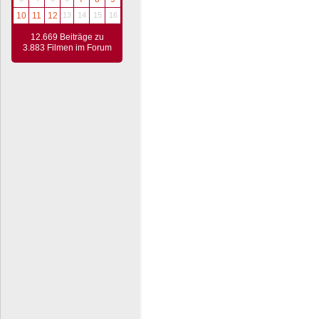
10
11
12
13
14
15
16
12.669 Beiträge zu
3.883 Filmen im Forum