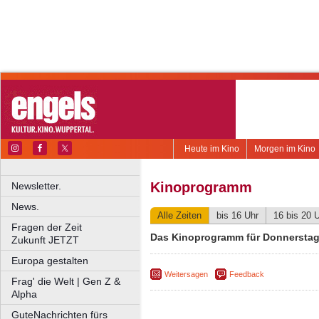
Heute im Kino
Morgen im Kino
Kinoprogramm
Newsletter.
News.
Alle Zeiten
bis 16 Uhr
16 bis 20 
Fragen der Zeit
Das Kinoprogramm für Donnerstag,
Zukunft JETZT
Europa gestalten
Weitersagen
Feedback
Frag' die Welt | Gen Z &
Alpha
GuteNachrichten fürs