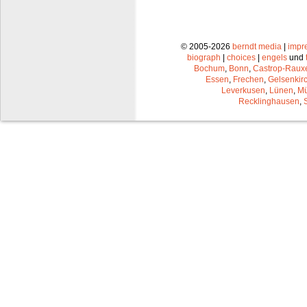
© 2005-2026
berndt media
|
impr
biograph
|
choices
|
engels
und
Bochum
,
Bonn
,
Castrop-Raux
Essen
,
Frechen
,
Gelsenkir
Leverkusen
,
Lünen
,
Mü
Recklinghausen
,