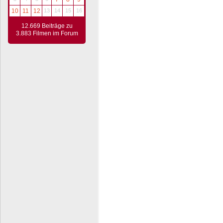
10
11
12
13
14
15
16
12.669 Beiträge zu
3.883 Filmen im Forum