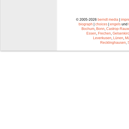
© 2005-2026
berndt media
|
impr
biograph
|
choices
|
engels
und
Bochum
,
Bonn
,
Castrop-Raux
Essen
,
Frechen
,
Gelsenkir
Leverkusen
,
Lünen
,
Mü
Recklinghausen
,