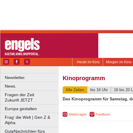
Heute im Kino
Morgen im Kino
Kinoprogramm
Newsletter.
News.
Alle Zeiten
bis 16 Uhr
16 bis 20 
Fragen der Zeit
Das Kinoprogramm für Samstag, de
Zukunft JETZT
Europa gestalten
Weitersagen
Feedback
Frag' die Welt | Gen Z &
Alpha
GuteNachrichten fürs