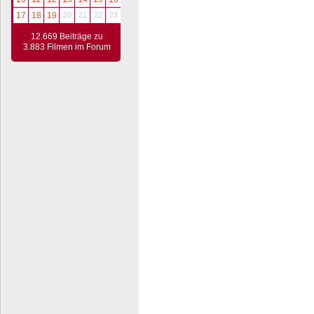
17
18
19
20
21
22
23
12.669 Beiträge zu
3.883 Filmen im Forum