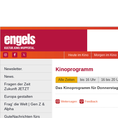
Heute im Kino
Morgen im Kino
Kinoprogramm
Newsletter.
News.
Alle Zeiten
bis 16 Uhr
16 bis 20 
Fragen der Zeit
Das Kinoprogramm für Donnerstag,
Zukunft JETZT
Europa gestalten
Weitersagen
Feedback
Frag' die Welt | Gen Z &
Alpha
GuteNachrichten fürs