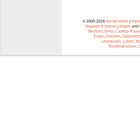
© 2005-2026
berndt media
|
impr
biograph
|
choices
|
engels
und
Bochum
,
Bonn
,
Castrop-Raux
Essen
,
Frechen
,
Gelsenkir
Leverkusen
,
Lünen
,
Mü
Recklinghausen
,