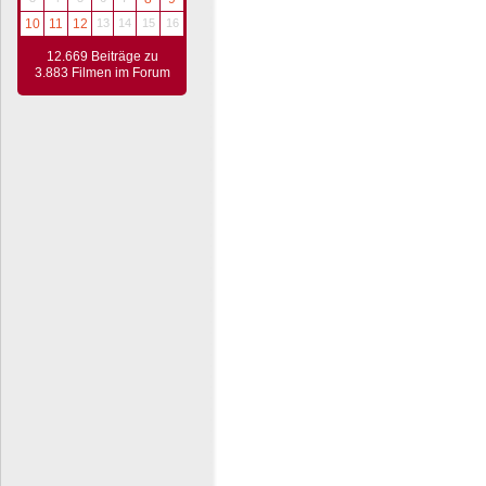
10
11
12
13
14
15
16
12.669 Beiträge zu
3.883 Filmen im Forum