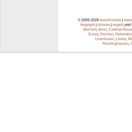
© 2005-2026
berndt media
|
impr
biograph
|
choices
|
engels
und
Bochum
,
Bonn
,
Castrop-Raux
Essen
,
Frechen
,
Gelsenkir
Leverkusen
,
Lünen
,
Mü
Recklinghausen
,