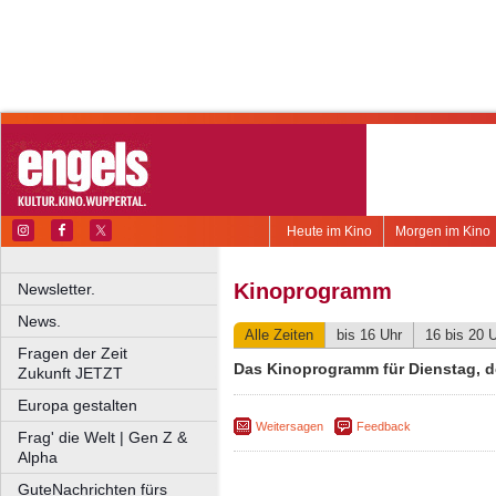
Heute im Kino
Morgen im Kino
Kinoprogramm
Newsletter.
News.
Alle Zeiten
bis 16 Uhr
16 bis 20 
Fragen der Zeit
Das Kinoprogramm für Dienstag, d
Zukunft JETZT
Europa gestalten
Weitersagen
Feedback
Frag' die Welt | Gen Z &
Alpha
GuteNachrichten fürs