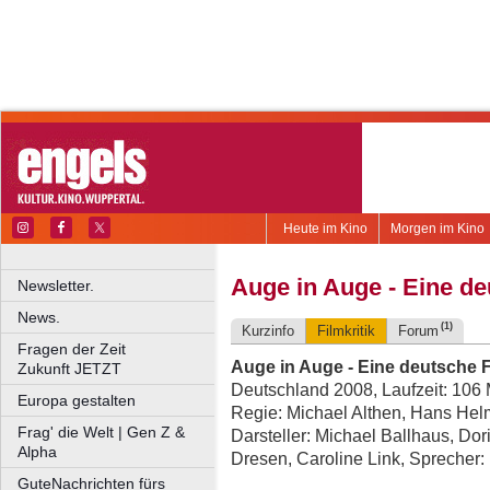
Heute im Kino
Morgen im Kino
Auge in Auge - Eine d
Newsletter.
News.
(1)
Kurzinfo
Filmkritik
Forum
Fragen der Zeit
Auge in Auge - Eine deutsche 
Zukunft JETZT
Deutschland 2008, Laufzeit: 106 
Europa gestalten
Regie: Michael Althen, Hans Helm
Frag' die Welt | Gen Z &
Darsteller: Michael Ballhaus, Dor
Alpha
Dresen, Caroline Link, Sprecher:
GuteNachrichten fürs