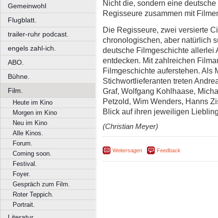
Nicht die, sondern eine deutsc
Gemeinwohl
Regisseure zusammen mit Filme
Flugblatt.
Die Regisseure, zwei versierte C
trailer-ruhr podcast.
chronologischen, aber natürlich s
engels zahl-ich.
deutsche Filmgeschichte allerlei
entdecken. Mit zahlreichen Filma
ABO.
Filmgeschichte auferstehen. Als 
Bühne.
Stichwortlieferanten treten Andre
Graf, Wolfgang Kohlhaase, Micha
Film.
Petzold, Wim Wenders, Hanns Zis
Heute im Kino
Blick auf ihren jeweiligen Liebling
Morgen im Kino
Neu im Kino
(Christian Meyer)
Alle Kinos.
Forum.
Weitersagen
Feedback
Coming soon.
Festival.
Foyer.
Gespräch zum Film.
Roter Teppich.
Portrait.
Literatur.