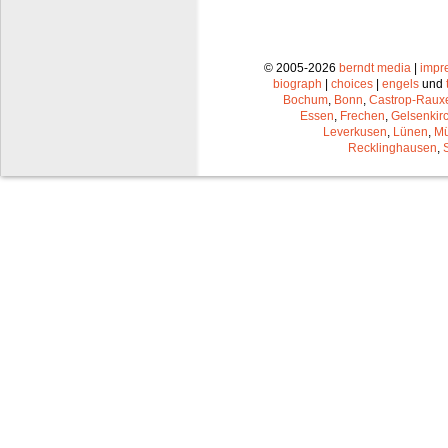
© 2005-2026
berndt media
|
impr
biograph
|
choices
|
engels
und
Bochum
,
Bonn
,
Castrop-Raux
Essen
,
Frechen
,
Gelsenkir
Leverkusen
,
Lünen
,
Mü
Recklinghausen
,