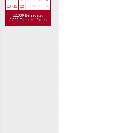
10
11
12
13
14
15
16
12.669 Beiträge zu
3.883 Filmen im Forum