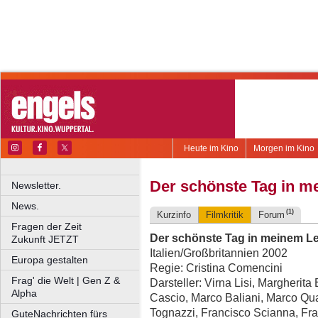
Heute im Kino
Morgen im Kino
Der schönste Tag in 
Newsletter.
News.
(1)
Kurzinfo
Filmkritik
Forum
Fragen der Zeit
Der schönste Tag in meinem L
Zukunft JETZT
Italien/Großbritannien 2002
Europa gestalten
Regie: Cristina Comencini
Frag' die Welt | Gen Z &
Darsteller: Virna Lisi, Margherita
Alpha
Cascio, Marco Baliani, Marco Qu
Tognazzi, Francisco Scianna, Fra
GuteNachrichten fürs