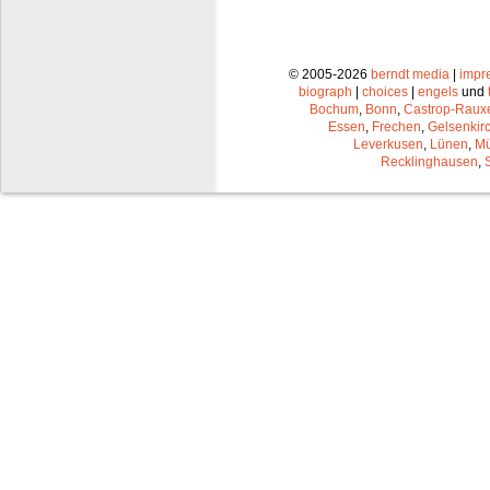
© 2005-2026
berndt media
|
impr
biograph
|
choices
|
engels
und
Bochum
,
Bonn
,
Castrop-Raux
Essen
,
Frechen
,
Gelsenkir
Leverkusen
,
Lünen
,
Mü
Recklinghausen
,