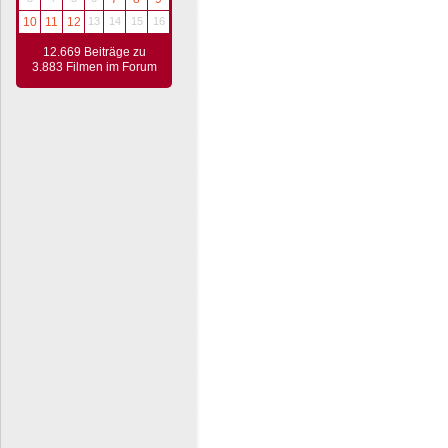
10
11
12
13
14
15
16
12.669 Beiträge zu
3.883 Filmen im Forum