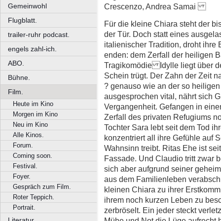
Gemeinwohl
Crescenzo, Andrea Samai
Flugblatt.
Für die kleine Chiara steht der b
der Tür. Doch statt eines ausgel
trailer-ruhr podcast.
italienischer Tradition, droht ihr
engels zahl-ich.
enden: dem Zerfall der heiligen 
ABO.
Tragikomödie Idylle liegt über
Schein trügt. Der Zahn der Zeit n
Bühne.
? genauso wie an der so heiligen 
Film.
ausgesprochen vital, nährt sich 
Heute im Kino
Vergangenheit. Gefangen in ein
Morgen im Kino
Zerfall des privaten Refugiums noc
Neu im Kino
Tochter Sara lebt seit dem Tod ih
Alle Kinos.
konzentriert all ihre Gefühle auf
Forum.
Wahnsinn treibt. Ritas Ehe ist se
Coming soon.
Fassade. Und Claudio tritt zwar b
Festival.
sich aber aufgrund seiner gehei
Foyer.
aus dem Familienleben verabschi
Gespräch zum Film.
kleinen Chiara zu ihrer Erstkomm
Roter Teppich.
ihrem noch kurzen Leben zu bes
Portrait.
zerbröselt. Ein jeder steckt verlet
Mühe und Not die Lüge aufrecht h
Literatur.