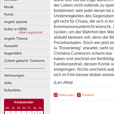
der Lieben nicht vollends zu spre
Musik.
funktioniert, weil jeder derart mit 
Kunst.
Unstimmigkeiten des Gegenüber
gilt nicht für Chiara, die sich in 
engels spezial.
Kommunionsunterricht wünscht, 
Kultur in NRW.
zücken, um der Wahrheit den We
alsbald bereuen soll, denn die Wa
engels-Thema.
Porzellanladen. Doch wer jetzt e
Auswahl.
la "Rosenkrieg" erwartet, sieht 
Christina Comencini scheint das T
Augenblick
haben und zeichnet ein feinfühlig
Zuletzt gelacht: Cartoons.
Familienportrait, dessen Komik un
––––––––––––––––––––
entspringen. Nichts erscheint aufg
sich im Film besser drüber amüsi
Verlosungen.
(Lars Albat)
Jobs.
Kulturlinks.
Weitersagen
Feedback
Kinokalender
Mo
Di
Mi
Do
Fr
Sa
So
3
4
5
6
7
8
9