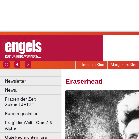
Heute im Kino
Morgen im Kino
Eraserhead
Newsletter.
News.
Fragen der Zeit
Zukunft JETZT
Europa gestalten
Frag' die Welt | Gen Z &
Alpha
GuteNachrichten fürs