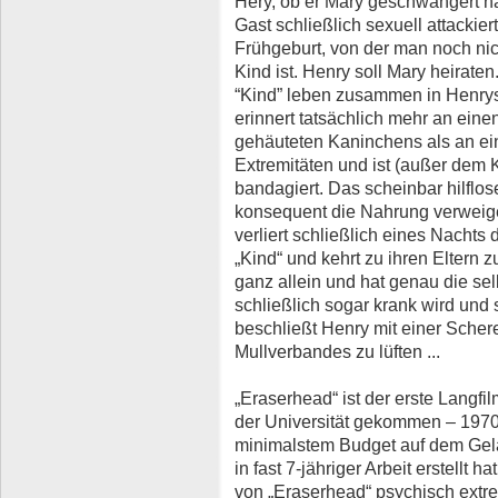
Hery, ob er Mary geschwängert hab
Gast schließlich sexuell attackier
Frühgeburt, von der man noch nic
Kind ist. Henry soll Mary heirat
“Kind” leben zusammen in Henry
erinnert tatsächlich mehr an ein
gehäuteten Kaninchens als an ein
Extremitäten und ist (außer dem 
bandagiert. Das scheinbar hilflo
konsequent die Nahrung verweige
verliert schließlich eines Nachts
„Kind“ und kehrt zu ihren Eltern 
ganz allein und hat genau die se
schließlich sogar krank wird und 
beschließt Henry mit einer Sche
Mullverbandes zu lüften ...
„Eraserhead“ ist der erste Langfi
der Universität gekommen – 1970
minimalstem Budget auf dem Gelän
in fast 7-jähriger Arbeit erstellt
von „Eraserhead“ psychisch extrem