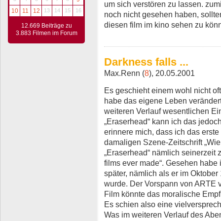
um sich verstören zu lassen. zum
10
11
12
13
14
15
16
noch nicht gesehen haben, sollte
diesen film im kino sehen zu kön
12.669 Beiträge zu
3.883 Filmen im Forum
Darkness falls ...
Max.Renn (
8
), 20.05.2001
Es geschieht einem wohl nicht of
habe das eigene Leben verändert
weiteren Verlauf wesentlichen E
„Eraserhead“ kann ich das jedoc
erinnere mich, dass ich das erste 
damaligen Szene-Zeitschrift „Wie
„Eraserhead“ nämlich seinerzeit z
films ever made“. Gesehen habe i
später, nämlich als er im Oktobe
wurde. Der Vorspann von ARTE v
Film könnte das moralische Empfi
Es schien also eine vielverspre
Was im weiteren Verlauf des Aben