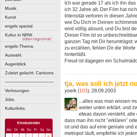
Ich war gerade 17 als ich ihn da
Musik.
ich 32 Jahre alt. Der Film hat nich
Intensität verloren in diesen Jahr
Kunst.
wie Du Dich in Deinen schlimmst
engels spezial.
wird völlig absurd, und Du bist de
Dieser Film ist so unbeschreibba
Kultur in NRW.
ganzen Tag mit Dir herumträgst:
engels-Thema.
zu erzählen, fehlen Dir die Worte
hinterläßt.
Auswahl.
Freud ist dagegen ein Schulmäd
Augenblick
Zuletzt gelacht: Cartoons.
––––––––––––––––––––
tja, was soll ich jetzt 
yoerk (
103
), 28.09.2003
Verlosungen.
Jobs.
...alles was man wissen mus
weiter unten erklärt. und
Kulturlinks.
etwas davon versteht. alle
dass man ihn nicht "erklären" oder
Kinokalender
ist und das auf eine geniale und 
Mo
Di
Mi
Do
Fr
Sa
So
metropol läuft, empfehle ich jede
3
4
5
6
7
8
9