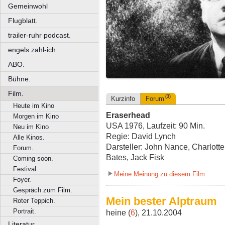
Gemeinwohl
Flugblatt.
trailer-ruhr podcast.
engels zahl-ich.
ABO.
Bühne.
Film.
(3)
Kurzinfo
Forum
Heute im Kino
Eraserhead
Morgen im Kino
USA 1976, Laufzeit: 90 Min.
Neu im Kino
Regie: David Lynch
Alle Kinos.
Darsteller: John Nance, Charlott
Forum.
Bates, Jack Fisk
Coming soon.
Festival.
Meine Meinung zu diesem Film
Foyer.
Gespräch zum Film.
Mein bester Alptraum
Roter Teppich.
Portrait.
heine (
6
), 21.10.2004
Literatur.