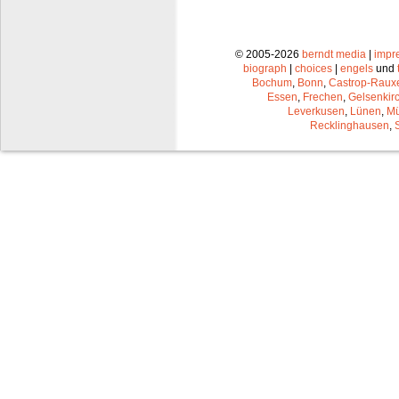
© 2005-2026
berndt media
|
impr
biograph
|
choices
|
engels
und
Bochum
,
Bonn
,
Castrop-Raux
Essen
,
Frechen
,
Gelsenkir
Leverkusen
,
Lünen
,
Mü
Recklinghausen
,