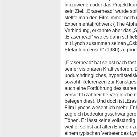
hinzuwerfen oder das Projekt kom
sein Ziel. „Eraserhead“ wurde s
stellte man den Film immer noch 
Experimentalfrühwerk („The Alph
Verbindung, erkannte aber das „S
„Eraserhead“ war es dann schließ
mit Lynch zusammen seinen „Oska
Elefantenmensch“ (1980) zu prod
„Eraserhead“ hat selbst nach fast
seiner visionären Kraft verloren. D
undurchdringliches, hyperästetisie
sowohl Referenzen zur Kunstgesch
auch eine Fortführung des surrea
versucht (zahlreiche Vergleiche 
belegen dies). Und doch ist „Era
Film Lynchs wesentlich mehr: Er k
zugleich bedeutungsschwangeren 
Tönen. Er lässt keine vollständig 
weil er selbst auf allen Ebenen zut
einem typischen Vertreter des L