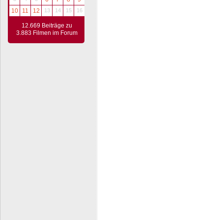
10
11
12
13
14
15
16
12.669 Beiträge zu
3.883 Filmen im Forum