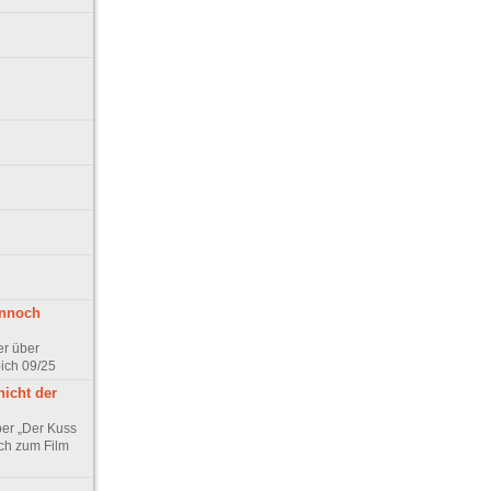
ennoch
er über
pich 09/25
nicht der
er „Der Kuss
ch zum Film