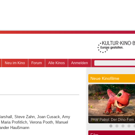
Neu im Kino
Forum
Alle Kinos
Anmelden
Neue Kinofilme
 Marshall, Steve Zahn, Joan Cusack, Amy
PAW Patrol: Der Dino-Film
Maria Profitlich, Verona Pooth, Manuel
Leander Haußmann
Film.