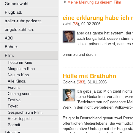
Meine Meinung zu diesem Film
Gemeinwohl
Flugblatt.
eine erklärung habe ich 
trailer-ruhr podcast.
zwisi (
38
), 02.02.2006
engels zahl-ich.
aber das ganze hat system. der t
ABO.
auch bei garfield, dessen stimm
lieblos präsentiert wird, dass e
Bühne.
ohren zu und durch
Film.
Heute im Kino
Morgen im Kino
Neu im Kino
Hölle mit Brathuhn
Alle Kinos.
Colonia (
683
), 31.01.2006
Forum.
Ich gebs ja zu: Mich zieht nicht
Coming soon.
seine Gedanken, vor allem, wen
Festival.
"Berichterstattung" genannte Ma
Foyer.
Werk in den nicht werbefreien Volksver
Gespräch zum Film.
Es gibt in Deutschland genau zwei Perso
Roter Teppich.
öffentlichen Medienlebens, die vermutl
Portrait.
repräsentative Umfrage mit der Frage sta
Literatur.