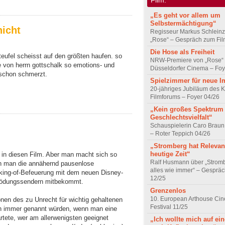
„Es geht vor allem um
Selbstermächtigung“
nicht
Regisseur Markus Schleinz
„Rose“ – Gespräch zum Fil
Die Hose als Freiheit
eufel scheisst auf den größten haufen. so
NRW-Premiere von „Rose“
e von herrn gottschalk so emotions- und
Düsseldorfer Cinema – Foy
s schon schmerzt.
Spielzimmer für neue I
20-jähriges Jubiläum des K
Filmforums – Foyer 04/26
„Kein großes Spektrum
Geschlechtsvielfalt“
Schauspielerin Caro Braun
– Roter Teppich 04/26
„Stromberg hat Relevanz
heutige Zeit“
s in diesen Film. Aber man macht sich so
Ralf Husmann über „Strom
n man die annähernd pausenlose
alles wie immer“ – Gesprä
king-of-Befeuerung mit dem neuen Disney-
12/25
blödungssendern mitbekommt.
Grenzenlos
10. European Arthouse Ci
nen des zu Unrecht für wichtig gehaltenen
Festival 11/25
ich immer genannt würden, wenn man eine
rtete, wer am allerwenigsten geeignet
„Ich wollte mich auf ei