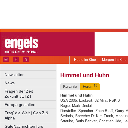
Heute im Kino
Morgen im Kino
Himmel und Huhn
Newsletter.
News.
(3)
Kurzinfo
Forum
Fragen der Zeit
Himmel und Huhn
Zukunft JETZT
USA 2005, Laufzeit: 82 Min., FSK 0
Europa gestalten
Regie: Mark Dindal
Darsteller: Sprecher: Zach Braff, Garry
Frag' die Welt | Gen Z &
Sedaris, Sprecher D: Kim Frank, Markus 
Alpha
Straube, Boris Becker, Christian Ude, 
GuteNachrichten fürs