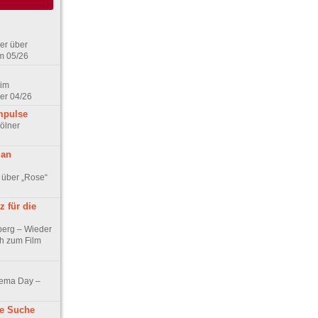
er über
m 05/26
 im
er 04/26
mpulse
ölner
 an
 über „Rose“
 für die
berg – Wieder
ch zum Film
nema Day –
ne Suche