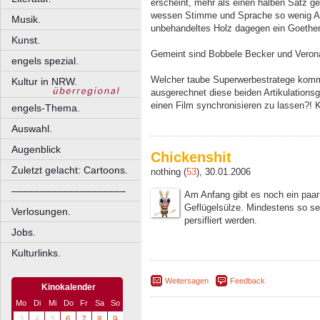
erscheint, mehr als einen halben Satz g
wessen Stimme und Sprache so wenig Au
Musik.
unbehandeltes Holz dagegen ein Goethere
Kunst.
Gemeint sind Bobbele Becker und Verona
engels spezial.
Welcher taube Superwerbestratege kommt
Kultur in NRW.
ausgerechnet diese beiden Artikulations
einen Film synchronisieren zu lassen?! K
engels-Thema.
Auswahl.
Augenblick
Chickenshit
Zuletzt gelacht: Cartoons.
nothing (
53
), 30.01.2006
––––––––––––––––––––
Am Anfang gibt es noch ein paar
Geflügelsülze. Mindestens so see
Verlosungen.
persifliert werden.
Jobs.
Kulturlinks.
Weitersagen
Feedback
Kinokalender
Mo
Di
Mi
Do
Fr
Sa
So
3
4
5
6
7
8
9