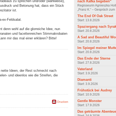
eradeaus zu sprechen und/oder (wahlweise),
nach Kafka begeben“
Regisseurin Agnieszka Hol
sdruck und Betonung hat, dass ein Stück
„Franz K.“ – Gespräch zum 
zitator ist.
The End Of Oak Street
-ex-Feldsalat.
Start: 13.8.2026
Spaziergang nach Syra
 denn wohl auf die glorreiche Idee, nun
Start: 20.8.2026
granaten und facettenreichen Stimmakrobaten
A Sad and Beautiful Wo
ann mir das mal einer erklären? Bitte!
Start: 20.8.2026
Im Spiegel meiner Mutt
Start: 20.8.2026
Das Ende der Sterne
Start: 27.8.2026
Vaterland
 nette Ideen, der Rest schmeckt nach
Start: 3.9.2026
len- und ideenlos wie die Streifen, die
Diamanti
Start: 3.9.2026
Frühstück bei Audrey
Start: 10.9.2026
Gentle Monster
Drucken
Start: 17.9.2026
Das geträumte Abenteu
Start: 24.9.2026