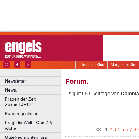
Heute im Kino
Morgen im Kino
Forum.
Newsletter.
News.
Es gibt 683 Beiträge von
Colonia
Fragen der Zeit
Zukunft JETZT
Europa gestalten
Frag' die Welt | Gen Z &
Alpha
<<
1
2
3
4
5
6
7
8
GuteNachrichten fürs