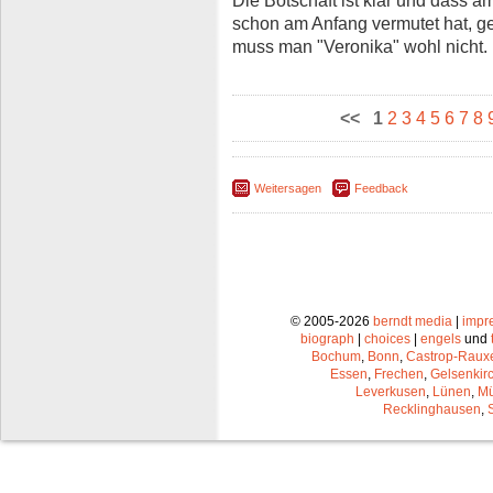
schon am Anfang vermutet hat, g
muss man "Veronika" wohl nicht.
<<
1
2
3
4
5
6
7
8
Weitersagen
Feedback
© 2005-2026
berndt media
|
impr
biograph
|
choices
|
engels
und
Bochum
,
Bonn
,
Castrop-Raux
Essen
,
Frechen
,
Gelsenkir
Leverkusen
,
Lünen
,
Mü
Recklinghausen
,