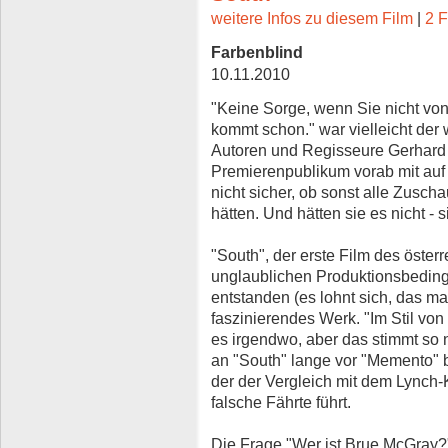
weitere Infos zu diesem Film
|
2 F
Farbenblind
10.11.2010
"Keine Sorge, wenn Sie nicht von
kommt schon." war vielleicht der 
Autoren und Regisseure Gerhard 
Premierenpublikum vorab mit auf
nicht sicher, ob sonst alle Zusch
hätten. Und hätten sie es nicht - 
"South", der erste Film des öste
unglaublichen Produktionsbedin
entstanden (es lohnt sich, das ma
faszinierendes Werk. "Im Stil vo
es irgendwo, aber das stimmt so n
an "South" lange vor "Memento"
der der Vergleich mit dem Lynch
falsche Fährte führt.
Die Frage "Wer ist Brue McGray?",