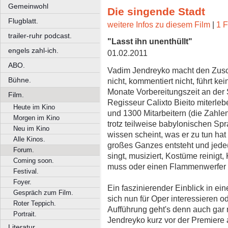
Gemeinwohl
Die singende Stadt
Flugblatt.
weitere Infos zu diesem Film
|
1 F
trailer-ruhr podcast.
"Lasst ihn unenthüllt"
engels zahl-ich.
01.02.2011
ABO.
Vadim Jendreyko macht den Zusc
Bühne.
nicht, kommentiert nicht, führt kei
Monate Vorbereitungszeit an der S
Film.
Regisseur Calixto Bieito miterl
Heute im Kino
und 1300 Mitarbeitern (die Zahl
Morgen im Kino
trotz teilweise babylonischen Sp
Neu im Kino
wissen scheint, was er zu tun ha
Alle Kinos.
großes Ganzes entsteht und jede(r
Forum.
singt, musiziert, Kostüme reinigt,
Coming soon.
muss oder einen Flammenwerfer a
Festival.
Foyer.
Ein faszinierender Einblick in e
Gespräch zum Film.
sich nun für Oper interessieren od
Roter Teppich.
Aufführung geht's denn auch gar 
Portrait.
Jendreyko kurz vor der Premiere 
Literatur.