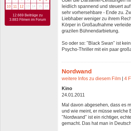
leidlich spannend und steuert au
10
11
12
13
14
15
16
sehr vorhersehbare - Ende zu. Z
12.669 Beiträge zu
Liebhaber weniger zu ihrem Rec
3.883 Filmen im Forum
Körper in Großaufnahme verleiden
grazilen Bühnendarbietung.
So oder so: "Black Swan" ist kein
Psycho-Thriller mit ein paar gr
Nordwand
weitere Infos zu diesem Film
|
4 F
Kino
24.01.2011
Mal davon abgesehen, dass es mi
und wie meint, er müsse welche 
"Nordwand" ist ein richtiger, echt
gemacht. Das hat man in Deutschla