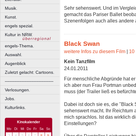
Sehr sehenswert. Und im Vergleic
Musik.
gemacht das Pariser Ballet beoba
Kunst.
Szenenfolgen auch alles andere a
engels spezial.
Kultur in NRW.
Black Swan
engels-Thema.
weitere Infos zu diesem Film
|
10 
Auswahl.
Kein Tanzfilm
Augenblick
24.01.2011
Zuletzt gelacht: Cartoons.
Für menschliche Abgründe hat er j
––––––––––––––––––––
ich aber nun Frau Portman unbed
Verlosungen.
muss (der Trailer ließ es befürchte
Jobs.
Dabei ist doch sie es, die "Blac
Kulturlinks.
sehenswert macht. Ihr Reichtum 
mich sprachlos. Ist das wirklich d
Kinokalender
Einstellungen?
Mo
Di
Mi
Do
Fr
Sa
So
Über die Darsteller-Leistungen hi
3
4
5
6
7
8
9