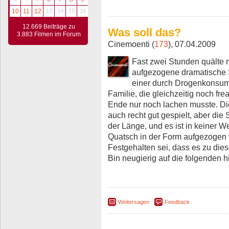
10
11
12
13
14
15
16
12.669 Beiträge zu
Was soll das?
3.883 Filmen im Forum
Cinemoenti (
173
), 07.04.2009
Fast zwei Stunden quälte
aufgezogene dramatische St
einer durch Drogenkonsum
Familie, die gleichzeitig noch frea
Ende nur noch lachen musste. Die
auch recht gut gespielt, aber die St
der Länge, und es ist in keiner 
Quatsch in der Form aufgezogen
Festgehalten sei, dass es zu dies
Bin neugierig auf die folgenden h
Weitersagen
Feedback