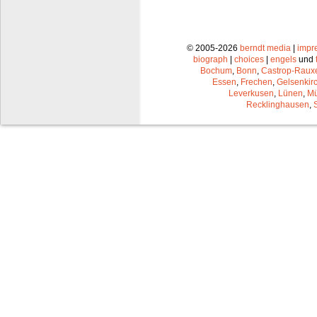
© 2005-2026
berndt media
|
impr
biograph
|
choices
|
engels
und
Bochum
,
Bonn
,
Castrop-Raux
Essen
,
Frechen
,
Gelsenkir
Leverkusen
,
Lünen
,
Mü
Recklinghausen
,