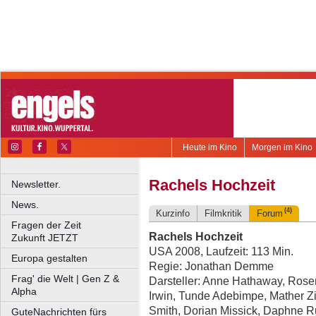
Heute im Kino
Morgen im Kino
Rachels Hochzeit
Newsletter.
News.
(4)
Kurzinfo
Filmkritik
Forum
Fragen der Zeit
Rachels Hochzeit
Zukunft JETZT
USA 2008, Laufzeit: 113 Min.
Europa gestalten
Regie: Jonathan Demme
Frag' die Welt | Gen Z &
Darsteller: Anne Hathaway, Rosem
Alpha
Irwin, Tunde Adebimpe, Mather Z
Smith, Dorian Missick, Daphne 
GuteNachrichten fürs