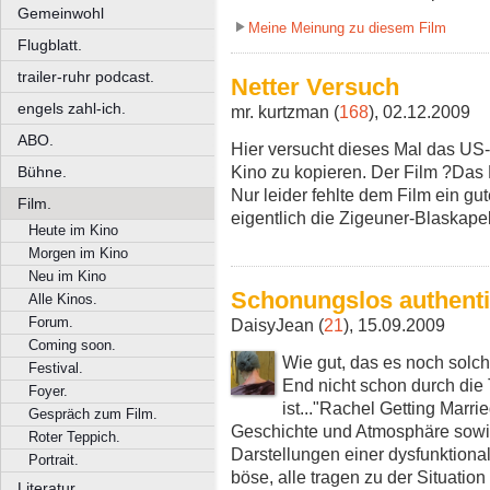
Gemeinwohl
Meine Meinung zu diesem Film
Flugblatt.
trailer-ruhr podcast.
Netter Versuch
engels zahl-ich.
mr. kurtzman (
168
), 02.12.2009
ABO.
Hier versucht dieses Mal das US
Kino zu kopieren. Der Film ?Das 
Bühne.
Nur leider fehlte dem Film ein g
Film.
eigentlich die Zigeuner-Blaskape
Heute im Kino
Morgen im Kino
Neu im Kino
Schonungslos authent
Alle Kinos.
Forum.
DaisyJean (
21
), 15.09.2009
Coming soon.
Wie gut, das es noch solc
Festival.
End nicht schon durch die
Foyer.
ist..."Rachel Getting Marri
Gespräch zum Film.
Geschichte und Atmosphäre sowi
Roter Teppich.
Darstellungen einer dysfunktiona
Portrait.
böse, alle tragen zu der Situati
Literatur.