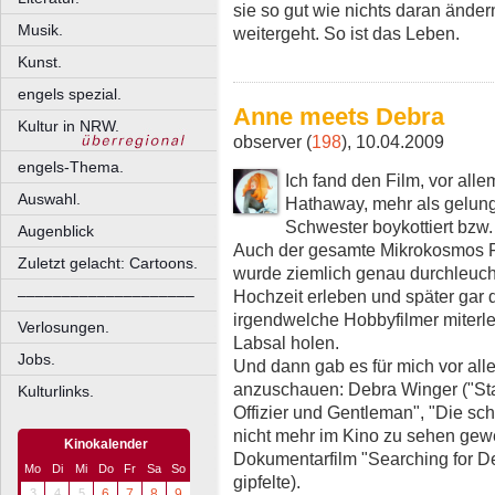
sie so gut wie nichts daran änder
Musik.
weitergeht. So ist das Leben.
Kunst.
engels spezial.
Anne meets Debra
Kultur in NRW.
observer (
198
), 10.04.2009
engels-Thema.
Ich fand den Film, vor al
Auswahl.
Hathaway, mehr als gelunge
Schwester boykottiert bzw. 
Augenblick
Auch der gesamte Mikrokosmos F
Zuletzt gelacht: Cartoons.
wurde ziemlich genau durchleuch
Hochzeit erleben und später gar 
––––––––––––––––––––
irgendwelche Hobbyfilmer miterle
Verlosungen.
Labsal holen.
Jobs.
Und dann gab es für mich vor all
anzuschauen: Debra Winger ("Sta
Kulturlinks.
Offizier und Gentleman", "Die sch
nicht mehr im Kino zu sehen gew
Kinokalender
Dokumentarfilm "Searching for D
Mo
Di
Mi
Do
Fr
Sa
So
gipfelte).
3
4
5
6
7
8
9