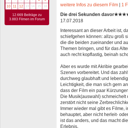
weitere Infos zu diesem Film
|
1 F
10
11
12
13
14
15
16
Die drei Sekunden davor★★
12.669 Beiträge zu
3.883 Filmen im Forum
17.07.2018
Interessant an dieser Arbeit ist, 
schiefgehen können: allzu groß s
die die beiden zueinander und au
Themen bringen, und für das Alte
auch recht kopflastig, beinah scho
Aber es wurde mit Akribie gearbe
Szenen vorbereitet. Und das zahl
durchweg glaubhaft und lebendig,
Leichtigkeit, die man sich gern 
dass der Film ein paar Kürzungen
Die Musik(auswahl) schmeichelt de
zerstört nicht seine Zerbrechlichke
Immer wieder mal gibt es Filme,
behauptet, aber nicht herleit- od
ist das anders, und das macht di
Erlebnis.