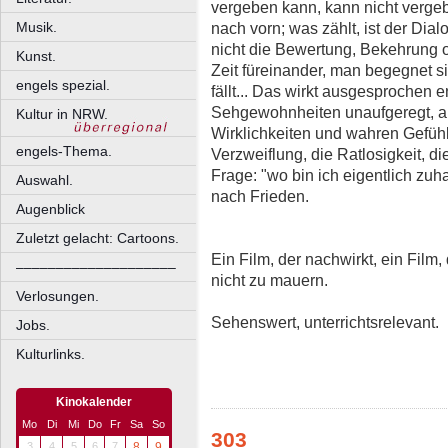
vergeben kann, kann nicht vergeb
nach vorn; was zählt, ist der Dial
Musik.
nicht die Bewertung, Bekehrung 
Kunst.
Zeit füreinander, man begegnet s
engels spezial.
fällt... Das wirkt ausgesprochen e
Sehgewohnheiten unaufgeregt, abe
Kultur in NRW.
Wirklichkeiten und wahren Gefühl
engels-Thema.
Verzweiflung, die Ratlosigkeit, d
Frage: "wo bin ich eigentlich zu
Auswahl.
nach Frieden.
Augenblick
Zuletzt gelacht: Cartoons.
Ein Film, der nachwirkt, ein Film,
––––––––––––––––––––
nicht zu mauern.
Verlosungen.
Sehenswert, unterrichtsrelevant.
Jobs.
Kulturlinks.
Kinokalender
Mo
Di
Mi
Do
Fr
Sa
So
303
3
4
5
6
7
8
9