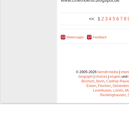
<<
1
2
3
4
5
6
7
8
Weitersagen
Feedback
© 2005-2026
berndt media
|
impr
biograph
|
choices
|
engels
und
Bochum
,
Bonn
,
Castrop-Raux
Essen
,
Frechen
,
Gelsenkir
Leverkusen
,
Lünen
,
Mü
Recklinghausen
,