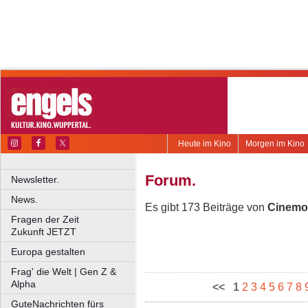
Heute im Kino
Morgen im Kino
Forum.
Newsletter.
News.
Es gibt 173 Beiträge von
Cinemo
Fragen der Zeit
Zukunft JETZT
Europa gestalten
Frag' die Welt | Gen Z &
Alpha
<<
1
2
3
4
5
6
7
8
GuteNachrichten fürs