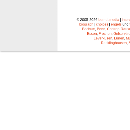
© 2005-2026
berndt media
|
impr
biograph
|
choices
|
engels
und
Bochum
,
Bonn
,
Castrop-Raux
Essen
,
Frechen
,
Gelsenkir
Leverkusen
,
Lünen
,
Mü
Recklinghausen
,