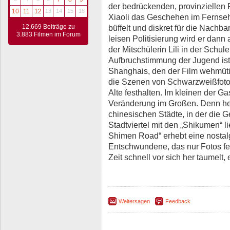
der bedrückenden, provinziellen
10
11
12
13
14
15
16
Xiaoli das Geschehen im Fernsehe
büffelt und diskret für die Nachb
12.669 Beiträge zu
3.883 Filmen im Forum
leisen Politisierung wird er dann
der Mitschülerin Lili in der Schu
Aufbruchstimmung der Jugend is
Shanghais, den der Film wehmüti
die Szenen von Schwarzweißfoto
Alte festhalten. Im kleinen der Ga
Veränderung im Großen. Denn heu
chinesischen Städte, in der die G
Stadtviertel mit den „Shikumen“ 
Shimen Road“ erhebt eine nostal
Entschwundene, das nur Fotos fe
Zeit schnell vor sich her taumelt
Weitersagen
Feedback