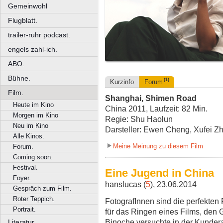
Gemeinwohl
Flugblatt.
trailer-ruhr podcast.
engels zahl-ich.
ABO.
Bühne.
(1)
Kurzinfo
Forum
Film.
Shanghai, Shimen Road
Heute im Kino
China 2011, Laufzeit: 82 Min.
Morgen im Kino
Regie: Shu Haolun
Neu im Kino
Darsteller: Ewen Cheng, Xufei Zh
Alle Kinos.
Meine Meinung zu diesem Film
Forum.
Coming soon.
Festival.
Eine Jugend in China
Foyer.
hanslucas (
5
), 23.06.2014
Gespräch zum Film.
Roter Teppich.
FotografInnen sind die perfekten 
Portrait.
für das Ringen eines Films, den G
Binoche versuchte in der Kundera
Literatur.