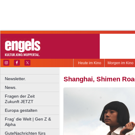
Heute im Kino
Morgen im Kino
Shanghai, Shimen Roa
Newsletter.
News.
Fragen der Zeit
Zukunft JETZT
Europa gestalten
Frag' die Welt | Gen Z &
Alpha
GuteNachrichten fürs