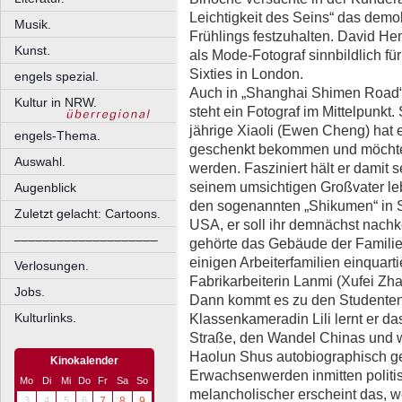
Leichtigkeit des Seins“ das dem
Musik.
Frühlings festzuhalten. David He
Kunst.
als Mode-Fotograf sinnbildlich f
Sixties in London.
engels spezial.
Auch in „Shanghai Shimen Road“
Kultur in NRW.
steht ein Fotograf im Mittelpunk
jährige Xiaoli (Ewen Cheng) hat 
engels-Thema.
geschenkt bekommen und möchte
Auswahl.
werden. Fasziniert hält er damit
seinem umsichtigen Großvater leb
Augenblick
den sogenannten „Shikumen“ in Sh
Zuletzt gelacht: Cartoons.
USA, er soll ihr demnächst nachk
––––––––––––––––––––
gehörte das Gebäude der Familie;
einigen Arbeiterfamilien einquarti
Verlosungen.
Fabrikarbeiterin Lanmi (Xufei Zhai
Jobs.
Dann kommt es zu den Studentenpr
Klassenkameradin Lili lernt er 
Kulturlinks.
Straße, den Wandel Chinas und 
Haolun Shus autobiographisch ge
Kinokalender
Erwachsenwerden inmitten politi
Mo
Di
Mi
Do
Fr
Sa
So
melancholischer erscheint das, w
3
4
5
6
7
8
9