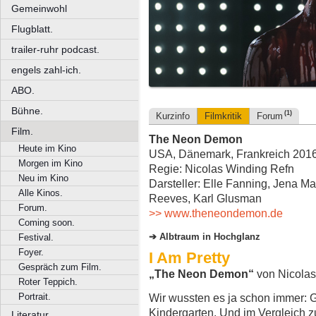
Gemeinwohl
Flugblatt.
trailer-ruhr podcast.
engels zahl-ich.
ABO.
Bühne.
(1)
Kurzinfo
Filmkritik
Forum
Film.
The Neon Demon
Heute im Kino
USA, Dänemark, Frankreich 2016,
Morgen im Kino
Regie: Nicolas Winding Refn
Neu im Kino
Darsteller: Elle Fanning, Jena M
Alle Kinos.
Reeves, Karl Glusman
Forum.
>> www.theneondemon.de
Coming soon.
Albtraum in Hochglanz
Festival.
Foyer.
I Am Pretty
Gespräch zum Film.
„The Neon Demon“
von Nicolas
Roter Teppich.
Portrait.
Wir wussten es ja schon immer: 
Kindergarten. Und im Vergleich 
Literatur.