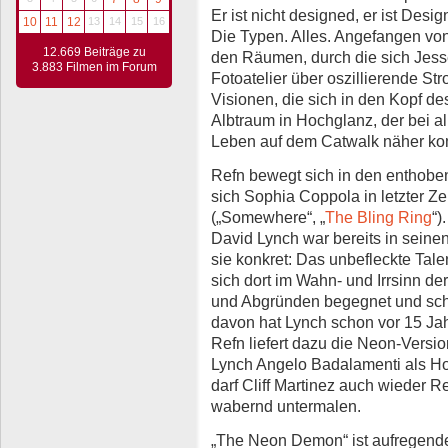
Er ist nicht designed, er ist Desi
10
11
12
13
14
15
16
Die Typen. Alles. Angefangen vo
12.669 Beiträge zu
den Räumen, durch die sich Jes
3.883 Filmen im Forum
Fotoatelier über oszillierende St
Visionen, die sich in den Kopf 
Albtraum in Hochglanz, der bei al
Leben auf dem Catwalk näher ko
Refn bewegt sich in den enthobene
sich Sophia Coppola in letzter Zei
(„Somewhere“, „
The Bling Ring
“)
David Lynch war bereits in seinen
sie konkret: Das unbefleckte Tale
sich dort im Wahn- und Irrsinn de
und Abgründen begegnet und schl
davon hat Lynch schon vor 15 Jah
Refn liefert dazu die Neon-Versi
Lynch Angelo Badalamenti als Ho
darf Cliff Martinez auch wieder R
wabernd untermalen.
„The Neon Demon“ ist aufregende