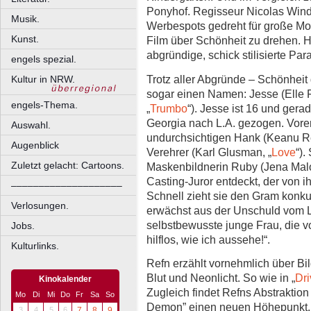
Ponyhof. Regisseur Nicolas Wind
Musik.
Werbespots gedreht für große Mod
Kunst.
Film über Schönheit zu drehen. 
abgründige, schick stilisierte Pa
engels spezial.
Trotz aller Abgründe – Schönheit 
Kultur in NRW.
sogar einen Namen: Jesse (Elle F
engels-Thema.
„
Trumbo
“). Jesse ist 16 und gera
Georgia nach L.A. gezogen. Vorers
Auswahl.
undurchsichtigen Hank (Keanu Ree
Augenblick
Verehrer (Karl Glusman, „
Love
“).
Zuletzt gelacht: Cartoons.
Maskenbildnerin Ruby (Jena Malo
Casting-Juror entdeckt, der von ihr
––––––––––––––––––––
Schnell zieht sie den Gram konku
Verlosungen.
erwächst aus der Unschuld vom
selbstbewusste junge Frau, die vo
Jobs.
hilflos, wie ich aussehe!“.
Kulturlinks.
Refn erzählt vornehmlich über Bil
Blut und Neonlicht. So wie in „
Dri
Kinokalender
Zugleich findet Refns Abstraktio
Mo
Di
Mi
Do
Fr
Sa
So
Demon” einen neuen Höhepunkt. Der 
3
4
5
6
7
8
9