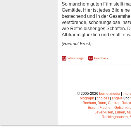
So manchem guten Film stellt man
Gemälde. Hier ist jedes Bild eine F
bestechend und in der Gesamthei
verstörende, schonungslose Ins
wie Refns bisheriges Schaffen. D
Albtraum glücklich und erfüllt er
(Hartmut Ernst)
Weitersagen
Feedback
© 2005-2026
berndt media
|
impr
biograph
|
choices
|
engels
und
Bochum
,
Bonn
,
Castrop-Raux
Essen
,
Frechen
,
Gelsenkir
Leverkusen
,
Lünen
,
Mü
Recklinghausen
,