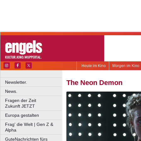
Heute im Kino
Morgen im Kino
The Neon Demon
Newsletter.
News.
Fragen der Zeit
Zukunft JETZT
Europa gestalten
Frag' die Welt | Gen Z &
Alpha
GuteNachrichten fürs