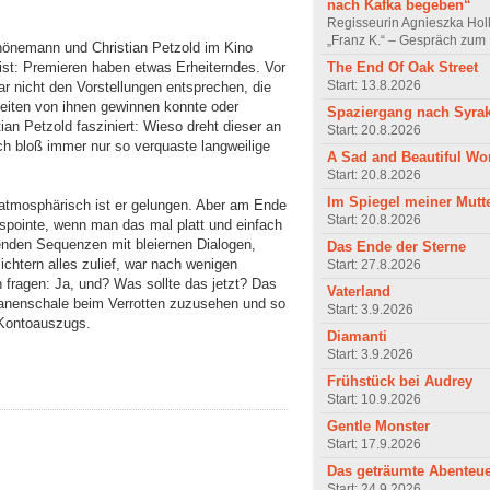
nach Kafka begeben“
Regisseurin Agnieszka Hol
„Franz K.“ – Gespräch zum 
hönemann und Christian Petzold im Kino
The End Of Oak Street
ist: Premieren haben etwas Erheiterndes. Vor
Start: 13.8.2026
ar nicht den Vorstellungen entsprechen, die
eiten von ihnen gewinnen konnte oder
Spaziergang nach Syra
an Petzold fasziniert: Wieso dreht dieser an
Start: 20.8.2026
ch bloß immer nur so verquaste langweilige
A Sad and Beautiful Wo
Start: 20.8.2026
Im Spiegel meiner Mutt
, atmosphärisch ist er gelungen. Aber am Ende
Start: 20.8.2026
spointe, wenn man das mal platt und einfach
nenden Sequenzen mit bleiernen Dialogen,
Das Ende der Sterne
chtern alles zulief, war nach wenigen
Start: 27.8.2026
 fragen: Ja, und? Was sollte das jetzt? Das
Vaterland
anenschale beim Verrotten zuzusehen und so
Start: 3.9.2026
 Kontoauszugs.
Diamanti
Start: 3.9.2026
Frühstück bei Audrey
Start: 10.9.2026
Gentle Monster
Start: 17.9.2026
Das geträumte Abenteu
Start: 24.9.2026