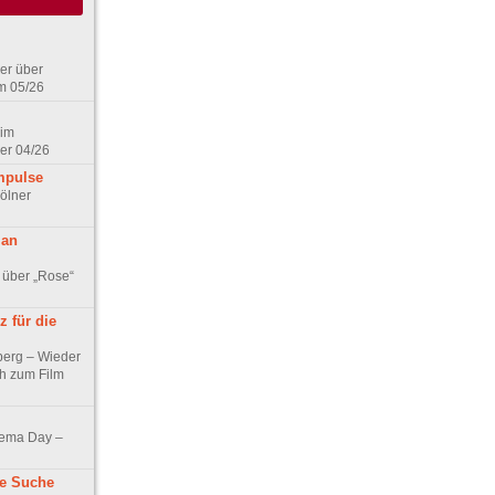
er über
m 05/26
 im
er 04/26
mpulse
ölner
 an
 über „Rose“
 für die
berg – Wieder
ch zum Film
nema Day –
ne Suche