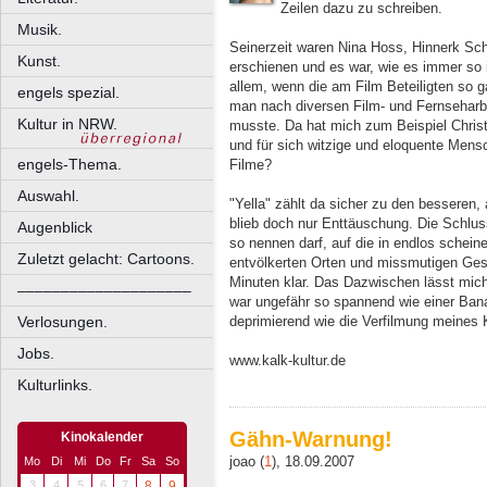
Zeilen dazu zu schreiben.
Musik.
Seinerzeit waren Nina Hoss, Hinnerk Sc
Kunst.
erschienen und es war, wie es immer so 
allem, wenn die am Film Beteiligten so g
engels spezial.
man nach diversen Film- und Fernseharb
Kultur in NRW.
musste. Da hat mich zum Beispiel Christi
und für sich witzige und eloquente Mens
engels-Thema.
Filme?
Auswahl.
"Yella" zählt da sicher zu den besseren
blieb doch nur Enttäuschung. Die Schlus
Augenblick
so nennen darf, auf die in endlos schei
Zuletzt gelacht: Cartoons.
entvölkerten Orten und missmutigen Gesi
Minuten klar. Das Dazwischen lässt mich
––––––––––––––––––––
war ungefähr so spannend wie einer Ban
deprimierend wie die Verfilmung meines
Verlosungen.
Jobs.
www.kalk-kultur.de
Kulturlinks.
Gähn-Warnung!
Kinokalender
joao (
1
), 18.09.2007
Mo
Di
Mi
Do
Fr
Sa
So
3
4
5
6
7
8
9