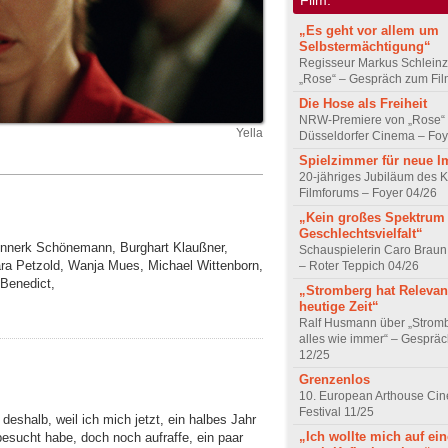
„Es geht vor allem um
Selbstermächtigung“
Regisseur Markus Schleinz
„Rose“ – Gespräch zum Fil
Die Hose als Freiheit
NRW-Premiere von „Rose“
Yella
Düsseldorfer Cinema – Foy
Spielzimmer für neue I
20-jähriges Jubiläum des K
Filmforums – Foyer 04/26
„Kein großes Spektrum
Geschlechtsvielfalt“
Hinnerk Schönemann, Burghart Klaußner,
Schauspielerin Caro Braun
bara Petzold, Wanja Mues, Michael Wittenborn,
– Roter Teppich 04/26
Benedict,
„Stromberg hat Relevanz
heutige Zeit“
Ralf Husmann über „Strom
alles wie immer“ – Gesprä
12/25
Grenzenlos
10. European Arthouse Ci
Festival 11/25
deshalb, weil ich mich jetzt, ein halbes Jahr
„Ich wollte mich auf ei
esucht habe, doch noch aufraffe, ein paar