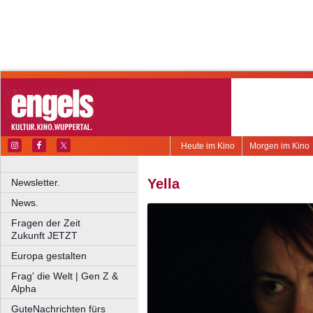
Heute im Kino
Morgen im Kino
Yella
Newsletter.
News.
Fragen der Zeit
Zukunft JETZT
Europa gestalten
Frag' die Welt | Gen Z &
Alpha
GuteNachrichten fürs