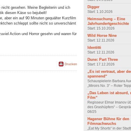
Digger
 nicht gesehen. Meine Begleiterin und ich
Start: 1.10.2026
tik diesen Käse so bejubelt!
, aber ein auf 90 Minuten gequälter Kurzfilm
Heimsuchung – Eine
nktchen schleppt sollte nicht so unverschämt
Jahrhundertgeschichte
Start: 15.10.2026
zuviel Action und Horror gesehn und waren für
Wild Horse Nine
Start: 12.11.2026
Identitti
Start: 12.11.2026
Dune: Part Three
Drucken
Start: 17.12.2026
„Es ist vertraut, aber d
spannend“
Schauspielerin Barbara Au
„Miroirs No. 3“ – Roter Tep
„Das Leben ist absurd, 
Film“
Regisseur Elmar Imanov üb
des Grashüpfers“ – Gesprä
08/25
Hagener Bühne für den
Filmnachwuchs
„Eat My Shorts“ in der Stad