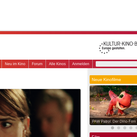
Neu im Kino
Forum
Alle Kinos
Anmelden
Neue Kinofilme
PAW Patrol: Der Dino-Film
Film.