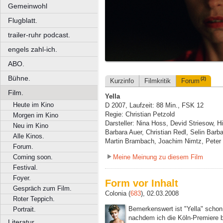
Gemeinwohl
Flugblatt.
trailer-ruhr podcast.
engels zahl-ich.
ABO.
Bühne.
(2)
Kurzinfo
Filmkritik
Forum
Film.
Yella
Heute im Kino
D 2007, Laufzeit: 88 Min., FSK 12
Regie: Christian Petzold
Morgen im Kino
Darsteller: Nina Hoss, Devid Striesow, 
Neu im Kino
Barbara Auer, Christian Redl, Selin Bar
Alle Kinos.
Martin Brambach, Joachim Nimtz, Peter 
Forum.
Meine Meinung zu diesem Film
Coming soon.
Festival.
Foyer.
Form vor Inhalt
Gespräch zum Film.
Colonia (
683
), 02.03.2008
Roter Teppich.
Bemerkenswert ist "Yella" schon 
Portrait.
nachdem ich die Köln-Premiere b
Literatur.