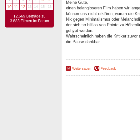
Meine Güte,
10
11
12
13
14
15
16
einen belangloseren Film haben wir lange
können uns nicht erklären, warum die Kri
12.669 Beiträge zu
Nix gegen Minimalismus oder Melancholie
3.883 Filmen im Forum
der sich so hilflos von Pointe zu Höhepü
gehypt werden.
Wahrscheinlich haben die Kritiker zuvor 
die Pause dankbar.
Weitersagen
Feedback