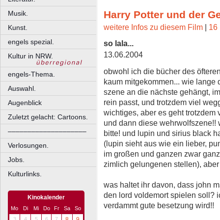
Harry Potter und der 
Musik.
weitere Infos zu diesem Film
|
16 
Kunst.
engels spezial.
so lala...
13.06.2004
Kultur in NRW.
obwohl ich die bücher des öfteren
engels-Thema.
kaum mitgekommen... wie lange da
Auswahl.
szene an die nächste gehängt, imm
rein passt, und trotzdem viel wegg
Augenblick
wichtiges, aber es geht trotzdem vi
Zuletzt gelacht: Cartoons.
und dann diese wehrwolfszene!! wi
––––––––––––––––––––
bitte! und lupin und sirius black 
(lupin sieht aus wie ein lieber, p
Verlosungen.
im großen und ganzen zwar ganz 
Jobs.
zimlich gelungenen stellen), aber
Kulturlinks.
was haltet ihr davon, dass john m
den lord voldemort spielen soll? 
Kinokalender
verdammt gute besetzung wird!!
Mo
Di
Mi
Do
Fr
Sa
So
3
4
5
6
7
8
9