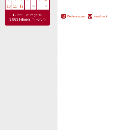
10
11
12
13
14
15
16
12.669 Beiträge zu
Weitersagen
Feedback
3.883 Filmen im Forum