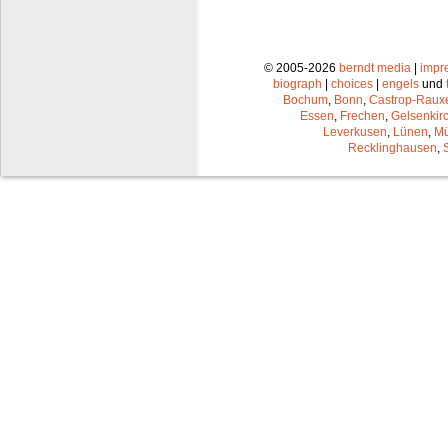
© 2005-2026
berndt media
|
impr
biograph
|
choices
|
engels
und
Bochum
,
Bonn
,
Castrop-Raux
Essen
,
Frechen
,
Gelsenkir
Leverkusen
,
Lünen
,
Mü
Recklinghausen
,