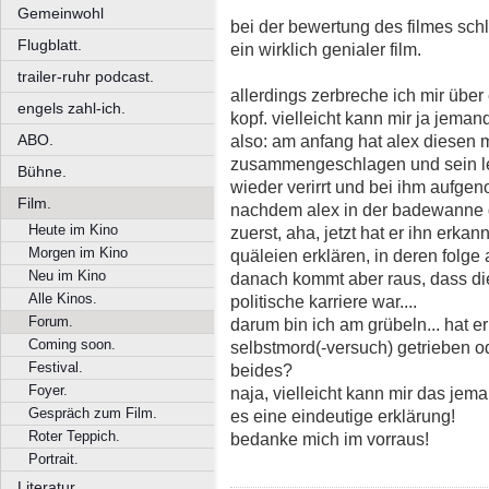
Gemeinwohl
bei der bewertung des filmes sch
Flugblatt.
ein wirklich genialer film.
trailer-ruhr podcast.
allerdings zerbreche ich mir übe
engels zahl-ich.
kopf. vielleicht kann mir ja jemand
ABO.
also: am anfang hat alex diesen 
zusammengeschlagen und sein leb
Bühne.
wieder verirrt und bei ihm aufge
Film.
nachdem alex in der badewanne d
Heute im Kino
zuerst, aha, jetzt hat er ihn erka
Morgen im Kino
quäleien erklären, in deren folge 
Neu im Kino
danach kommt aber raus, dass dies
Alle Kinos.
politische karriere war....
Forum.
darum bin ich am grübeln... hat e
Coming soon.
selbstmord(-versuch) getrieben o
Festival.
beides?
Foyer.
naja, vielleicht kann mir das jema
Gespräch zum Film.
es eine eindeutige erklärung!
Roter Teppich.
bedanke mich im vorraus!
Portrait.
Literatur.