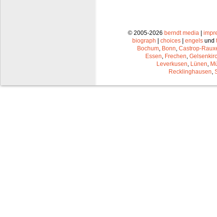
© 2005-2026
berndt media
|
impr
biograph
|
choices
|
engels
und
Bochum
,
Bonn
,
Castrop-Raux
Essen
,
Frechen
,
Gelsenkir
Leverkusen
,
Lünen
,
Mü
Recklinghausen
,