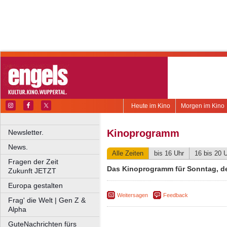
Heute im Kino
Morgen im Kino
Kinoprogramm
Newsletter.
News.
Alle Zeiten
bis 16 Uhr
16 bis 20 
Fragen der Zeit
Das Kinoprogramm für Sonntag, de
Zukunft JETZT
Europa gestalten
Weitersagen
Feedback
Frag' die Welt | Gen Z &
Alpha
GuteNachrichten fürs