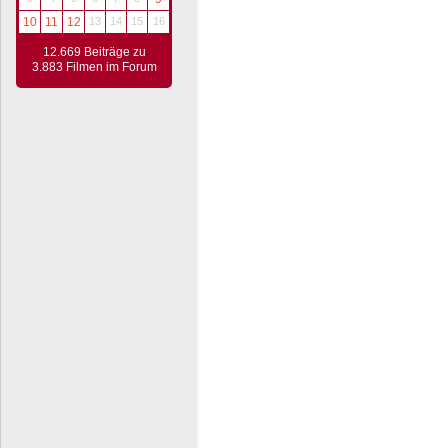
10
11
12
13
14
15
16
12.669 Beiträge zu
3.883 Filmen im Forum