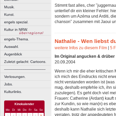
Stimmt fast alles, cher "juggerna
Musik.
unterlief dir ein kleiner Fehler: h
Kunst.
sondern um Azéma und Arditi, die 
chanson" zusammen mit Jaoui und
engels spezial.
Kultur in NRW.
engels-Thema.
Nathalie - Wen liebst 
Auswahl.
weitere Infos zu diesem Film
|
5 F
Augenblick
Im Original angucken & drübe
Zuletzt gelacht: Cartoons.
20.09.2004
––––––––––––––––––––
Wenn ich mir die eher kritische
ich mich des Eindrucks nicht erw
Verlosungen.
nicht verstanden worden ist (was 
Jobs.
mag, deshalb empfehle ich, ihn s
Kulturlinks.
zuzulegen). Es geht doch viel me
Frauen: Catherine (Ardant) kauft 
zur Kundin, so wie man(n) es eben
Kinokalender
deshalb kann Nathalie sich letzte
Mo
Di
Mi
Do
Fr
Sa
So
verraten, trotz der angedeuteten
3
4
5
6
7
8
9