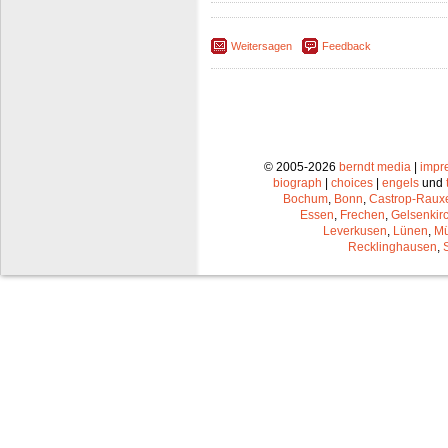
Weitersagen
Feedback
© 2005-2026
berndt media
|
impr
biograph
|
choices
|
engels
und
Bochum
,
Bonn
,
Castrop-Raux
Essen
,
Frechen
,
Gelsenkir
Leverkusen
,
Lünen
,
Mü
Recklinghausen
,