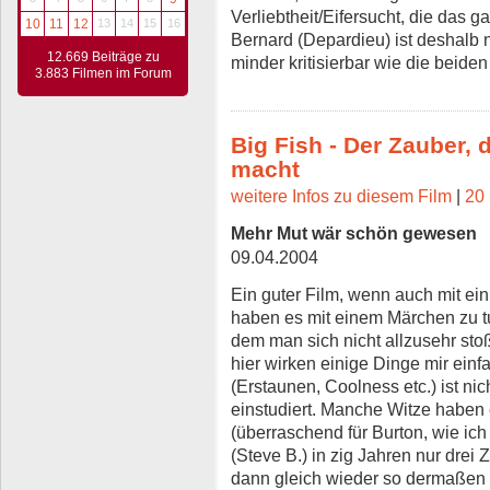
Verliebtheit/Eifersucht, die das ga
10
11
12
13
14
15
16
Bernard (Depardieu) ist deshalb ni
12.669 Beiträge zu
minder kritisierbar wie die beide
3.883 Filmen im Forum
Big Fish - Der Zauber,
macht
weitere Infos zu diesem Film
|
20 
Mehr Mut wär schön gewesen
09.04.2004
Ein guter Film, wenn auch mit ei
haben es mit einem Märchen zu tun
dem man sich nicht allzusehr stoß
hier wirken einige Dinge mir ein
(Erstaunen, Coolness etc.) ist ni
einstudiert. Manche Witze haben 
(überraschend für Burton, wie ich
(Steve B.) in zig Jahren nur drei 
dann gleich wieder so dermaßen 0