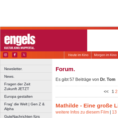
Heute im Kino
Morgen im Kino
Forum.
Newsletter.
News.
Es gibt 57 Beiträge von
Dr. Tom
Fragen der Zeit
Zukunft JETZT
<<
1
2
Europa gestalten
Frag' die Welt | Gen Z &
Mathilde - Eine große L
Alpha
weitere Infos zu diesem Film
|
13 
GuteNachrichten fürs