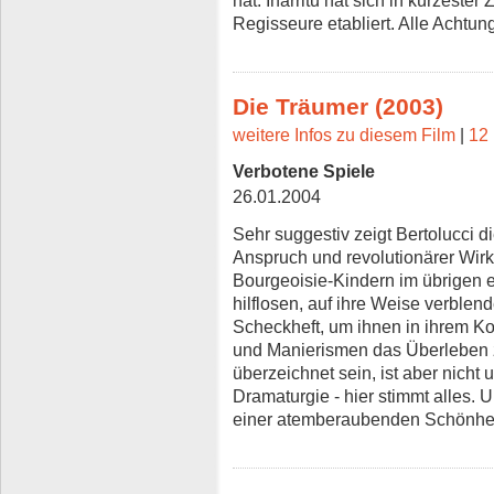
hat. Inarritu hat sich in kürzester 
Regisseure etabliert. Alle Achtun
Die Träumer (2003)
weitere Infos zu diesem Film
|
12 
Verbotene Spiele
26.01.2004
Sehr suggestiv zeigt Bertolucci 
Anspruch und revolutionärer Wirkl
Bourgeoisie-Kindern im übrigen 
hilflosen, auf ihre Weise verblen
Scheckheft, um ihnen in ihrem Ko
und Manierismen das Überleben z
überzeichnet sein, ist aber nicht 
Dramaturgie - hier stimmt alles. U
einer atemberaubenden Schönhei