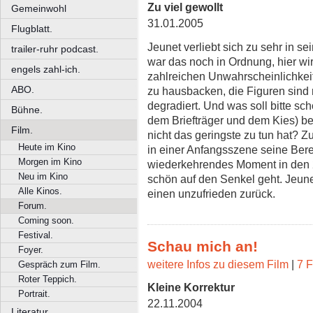
Zu viel gewollt
Gemeinwohl
31.01.2005
Flugblatt.
Jeunet verliebt sich zu sehr in se
trailer-ruhr podcast.
war das noch in Ordnung, hier wi
engels zahl-ich.
zahlreichen Unwahrscheinlichkeite
ABO.
zu hausbacken, die Figuren sind n
degradiert. Und was soll bitte sch
Bühne.
dem Briefträger und dem Kies) be
Film.
nicht das geringste zu tun hat? 
Heute im Kino
in einer Anfangsszene seine Bere
Morgen im Kino
wiederkehrendes Moment in den 
Neu im Kino
schön auf den Senkel geht. Jeunet
Alle Kinos.
einen unzufrieden zurück.
Forum.
Coming soon.
Festival.
Schau mich an!
Foyer.
weitere Infos zu diesem Film
|
7 F
Gespräch zum Film.
Roter Teppich.
Kleine Korrektur
Portrait.
22.11.2004
Literatur.