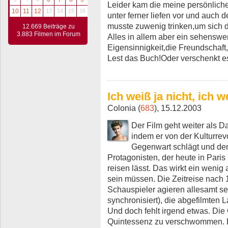
Leider kam die meine persönliche
10
11
12
13
14
15
16
unter ferner liefen vor und auch 
musste zuwenig trinken,um sich d
12.669 Beiträge zu
3.883 Filmen im Forum
Alles in allem aber ein sehenswert
Eigensinnigkeit,die Freundschaft
Lest das Buch!Oder verschenkt e
Ich weiß ja nicht, ich w
Colonia (
683
), 15.12.2003
Der Film geht weiter als D
indem er von der Kulturrev
Gegenwart schlägt und den
Protagonisten, der heute in Paris
reisen lässt. Das wirkt ein wenig
sein müssen. Die Zeitreise nach 1
Schauspieler agieren allesamt s
synchronisiert), die abgefilmten
Und doch fehlt irgend etwas. Die 
Quintessenz zu verschwommen. Es 