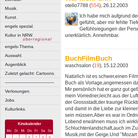
otello7788 (
554
), 26.12.2003
Musik.
Ich habe mich aufgrund der
Kunst.
gefühlt, aber mir fehlte Ti
engels spezial.
Gefühlsregungen der Perso
unerklärlich. Annehmbar.
Kultur in NRW.
engels-Thema.
Auswahl.
BuchFilmBuch
Augenblick
waschsalon (
19
), 15.12.2003
Zuletzt gelacht: Cartoons.
Natürlich ist es schwer,einen F
Buch als Vorlage,angemessen dar
––––––––––––––––––––
Mir persönlich hat er ganz gut ge
Verlosungen.
mein Vorredner,leicht aus der Luft
Jobs.
der Grossstadt,der traurige Rück
und damit in die Liebe zur kleine
Kulturlinks.
sein müssen.Aber es war in Ordn
Lobend erwähnen muss ich wirkli
Kinokalender
Schluchtenlandschaft,auch im Zu
Mo
Di
Mi
Do
Fr
Sa
So
Musik,mit der Geige.Und "Mozart 
3
4
5
6
7
8
9