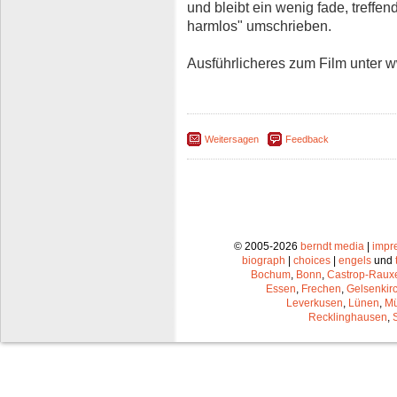
und bleibt ein wenig fade, treffen
harmlos" umschrieben.
Ausführlicheres zum Film unter 
Weitersagen
Feedback
© 2005-2026
berndt media
|
impr
biograph
|
choices
|
engels
und
Bochum
,
Bonn
,
Castrop-Raux
Essen
,
Frechen
,
Gelsenkir
Leverkusen
,
Lünen
,
Mü
Recklinghausen
,