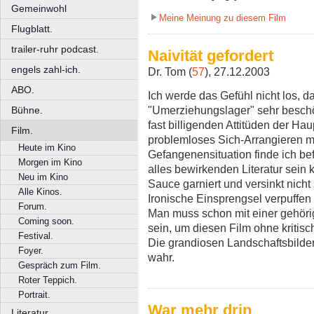
Gemeinwohl
Meine Meinung zu diesem Film
Flugblatt.
trailer-ruhr podcast.
Naivität gefordert
engels zahl-ich.
Dr. Tom (
57
), 27.12.2003
ABO.
Ich werde das Gefühl nicht los, d
"Umerziehungslager" sehr beschö
Bühne.
fast billigenden Attitüden der Hau
Film.
problemloses Sich-Arrangieren mit
Heute im Kino
Gefangenensituation finde ich bef
Morgen im Kino
alles bewirkenden Literatur sein 
Neu im Kino
Sauce garniert und versinkt nicht
Alle Kinos.
Ironische Einsprengsel verpuffen
Forum.
Man muss schon mit einer gehörig
Coming soon.
sein, um diesen Film ohne kritis
Festival.
Die grandiosen Landschaftsbilder
Foyer.
wahr.
Gespräch zum Film.
Roter Teppich.
Portrait.
War mehr drin
Literatur.