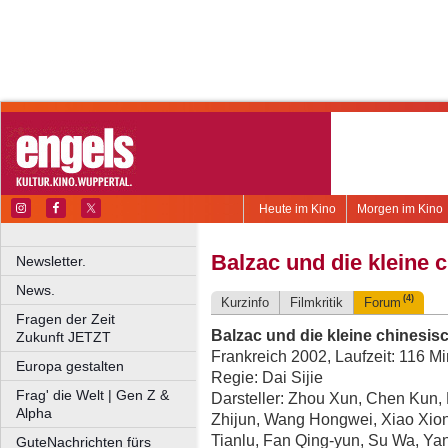
Heute im Kino
Morgen im Kino
Balzac und die kleine 
Newsletter.
News.
(4)
Kurzinfo
Filmkritik
Forum
Fragen der Zeit
Balzac und die kleine chinesis
Zukunft JETZT
Frankreich 2002, Laufzeit: 116 Mi
Europa gestalten
Regie: Dai Sijie
Frag' die Welt | Gen Z &
Darsteller: Zhou Xun, Chen Kun
Alpha
Zhijun, Wang Hongwei, Xiao Xio
Tianlu, Fan Qing-yun, Su Wa, Y
GuteNachrichten fürs