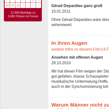
Gérad Depardieu ganz groß
10
11
12
13
14
15
16
10.01.2011
12.669 Beiträge zu
3.883 Filmen im Forum
Ohne Gérad Depardieu wäre dieser
sehenswert.
In ihren Augen
weitere Infos zu diesem Film
|
8 F
Ansehen mit offenen Augen
28.10.2010
Mir hat dieser Film wegen der St
gut gefallen, klasse Schauspiele
musikalische Untermalung.Hoffe, 
auch in der Synchornisierung toll.
Warum Männer nicht z