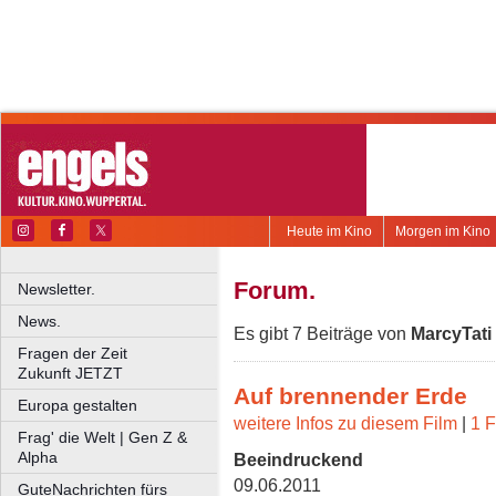
Heute im Kino
Morgen im Kino
Forum.
Newsletter.
News.
Es gibt 7 Beiträge von
MarcyTati
Fragen der Zeit
Zukunft JETZT
Auf brennender Erde
Europa gestalten
weitere Infos zu diesem Film
|
1 F
Frag' die Welt | Gen Z &
Alpha
Beeindruckend
09.06.2011
GuteNachrichten fürs