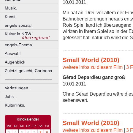
10.01.2011
Musik.
Mir hat an 'Drei' vor allem der Ei
Kunst.
Bahnoberleiterungen heraus entw
Rois Spiel fand ich überzeugend
engels spezial.
wirkten in ihrem Spiel so in der
Kultur in NRW.
gefesselt hat. natürlich wirkt die S
engels-Thema.
Auswahl.
Small World (2010)
Augenblick
weitere Infos zu diesem Film
|
3 F
Zuletzt gelacht: Cartoons.
Gérad Depardieu ganz groß
––––––––––––––––––––
10.01.2011
Verlosungen.
Ohne Gérad Depardieu wäre dieser
Jobs.
sehenswert.
Kulturlinks.
Kinokalender
Small World (2010)
Mo
Di
Mi
Do
Fr
Sa
So
weitere Infos zu diesem Film
|
3 F
3
4
5
6
7
8
9