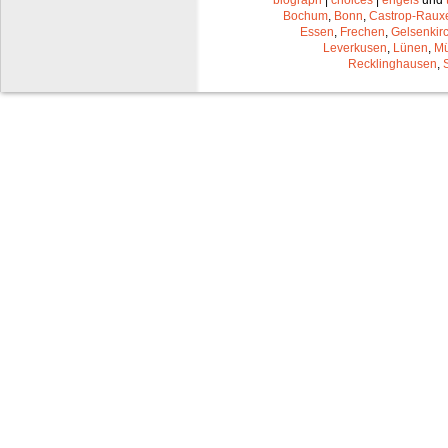
biograph
|
choices
|
engels
und
Bochum
,
Bonn
,
Castrop-Raux
Essen
,
Frechen
,
Gelsenkir
Leverkusen
,
Lünen
,
Mü
Recklinghausen
,