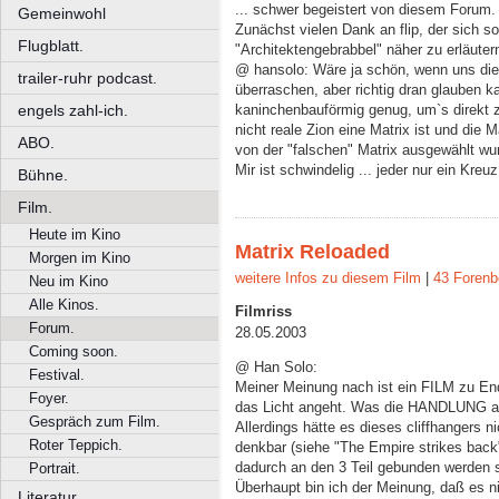
... schwer begeistert von diesem Forum.
Gemeinwohl
Zunächst vielen Dank an flip, der sich 
Flugblatt.
"Architektengebrabbel" näher zu erläuter
@ hansolo: Wäre ja schön, wenn uns die
trailer-ruhr podcast.
überraschen, aber richtig dran glauben kan
engels zahl-ich.
kaninchenbauförmig genug, um`s direkt z
nicht reale Zion eine Matrix ist und die 
ABO.
von der "falschen" Matrix ausgewählt wu
Mir ist schwindelig ... jeder nur ein Kreuz
Bühne.
Film.
Heute im Kino
Matrix Reloaded
Morgen im Kino
weitere Infos zu diesem Film
|
43 Forenb
Neu im Kino
Alle Kinos.
Filmriss
Forum.
28.05.2003
Coming soon.
@ Han Solo:
Festival.
Meiner Meinung nach ist ein FILM zu En
Foyer.
das Licht angeht. Was die HANDLUNG ange
Gespräch zum Film.
Allerdings hätte es dieses cliffhangers n
Roter Teppich.
denkbar (siehe "The Empire strikes back
dadurch an den 3 Teil gebunden werden s
Portrait.
Überhaupt bin ich der Meinung, daß es n
Literatur.