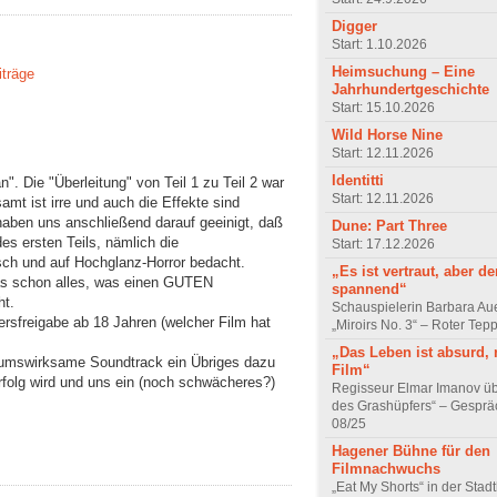
Digger
Start: 1.10.2026
Heimsuchung – Eine
iträge
Jahrhundertgeschichte
Start: 15.10.2026
Wild Horse Nine
Start: 12.11.2026
Identitti
". Die "Überleitung" von Teil 1 zu Teil 2 war
Start: 12.11.2026
t ist irre und auch die Effekte sind
 haben uns anschließend darauf geeinigt, daß
Dune: Part Three
es ersten Teils, nämlich die
Start: 17.12.2026
ch und auf Hochglanz-Horror bedacht.
„Es ist vertraut, aber d
das schon alles, was einen GUTEN
spannend“
ht.
Schauspielerin Barbara Au
ersfreigabe ab 18 Jahren (welcher Film hat
„Miroirs No. 3“ – Roter Tep
„Das Leben ist absurd, 
kumswirksame Soundtrack ein Übriges dazu
Film“
rfolg wird und uns ein (noch schwächeres?)
Regisseur Elmar Imanov üb
des Grashüpfers“ – Gesprä
08/25
Hagener Bühne für den
Filmnachwuchs
„Eat My Shorts“ in der Stad