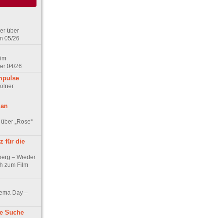
er über
m 05/26
 im
er 04/26
mpulse
ölner
 an
 über „Rose“
 für die
berg – Wieder
ch zum Film
nema Day –
ne Suche