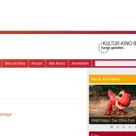
Neu im Kino
Forum
Alle Kinos
Anmelden
Neue Kinofilme
eiträge
PAW Patrol: Der Dino-Film
Film.