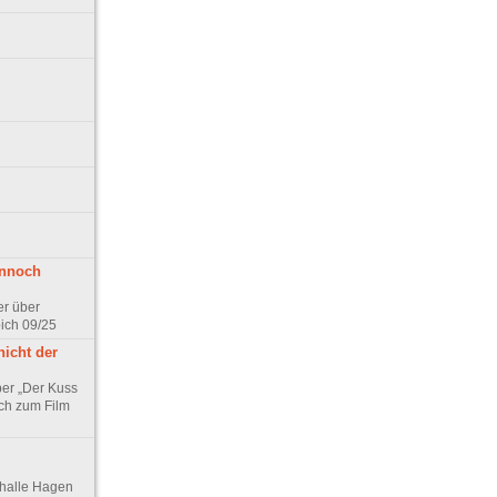
ennoch
er über
pich 09/25
nicht der
er „Der Kuss
ch zum Film
thalle Hagen