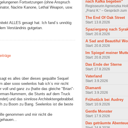
nach Kafka begeben“
 gelungenen Fortsetzungen (ohne Anspruch
Regisseurin Agnieszka Hol
rminator, Nackte Kanone, Lethal Weapon, usw.
„Franz K.“ – Gespräch zum 
The End Of Oak Street
Start: 13.8.2026
hitekt ALLES gesagt hat. Ich fand`s unnötig
dem Verständnis gutgetan.
Spaziergang nach Syra
Start: 20.8.2026
A Sad and Beautiful Wo
Start: 20.8.2026
Im Spiegel meiner Mutt
eiträge
Start: 20.8.2026
Das Ende der Sterne
Start: 27.8.2026
Vaterland
 sagt es alles über dieses gequälte Sequel
Start: 3.9.2026
m aber sooo seelenlos hab ich`s mir nicht
Diamanti
 voll und ganz zu (hatte das gleiche "Brian"-
Start: 3.9.2026
perman-Nummern, die Stunts auf dem Truck
ndet) und das sinnlose Architektengebrabbel.
Frühstück bei Audrey
ash zu Boom zu Bang. Seelenlos ist die beste
Start: 10.9.2026
Gentle Monster
ille genommen und mir nicht die
Start: 17.9.2026
gehauen...
Das geträumte Abenteu
Start: 24.9.2026