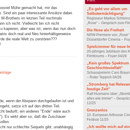
soooviel Mühe gemacht hat, mir das
„Es geht vor allem um
n. Sind ein paar interessante Ansätze dabei.
Selbstermächtigung“
 W-Brothers im letzten Teil nochmals
Regisseur Markus Schleinz
„Rose“ – Gespräch zum Fil
n ich nicht. Vielleicht bin ich nicht
u kapieren, aber was ist, wenn das nun doch
Die Hose als Freiheit
Matrix doch real und Neo hinterhältigerweise
NRW-Premiere von „Rose“
rde die reale Welt zu zerstören???
Düsseldorfer Cinema – Foy
!
Spielzimmer für neue I
20-jähriges Jubiläum des K
Filmforums – Foyer 04/26
„Kein großes Spektrum
Geschlechtsvielfalt“
eiträge
Schauspielerin Caro Braun
– Roter Teppich 04/26
„Stromberg hat Relevanz
heutige Zeit“
Ralf Husmann über „Strom
alles wie immer“ – Gesprä
de, wenn der Abspann durchgelaufen ist und
12/25
ht, setze ich auf den dritten Teil.
Grenzenlos
icht bedurft; ein anderes "Ende" wäre auch
10. European Arthouse Ci
"). Es wirkt aber so, daß die Zuschauer
Festival 11/25
ollen.
„Ich wollte mich auf ei
icht nur schlechte Sequels gibt, unabhängig