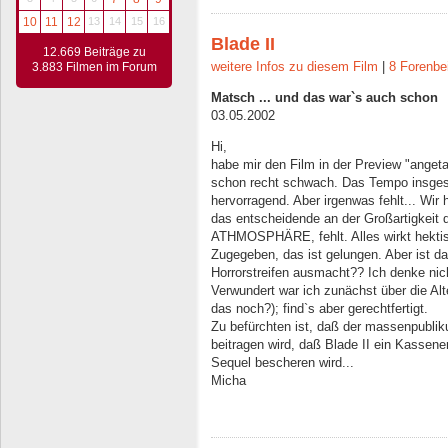
10
11
12
13
14
15
16
Blade II
12.669 Beiträge zu
weitere Infos zu diesem Film
|
8 Forenbe
3.883 Filmen im Forum
Matsch ... und das war`s auch schon
03.05.2002
Hi,
habe mir den Film in der Preview "angetan
schon recht schwach. Das Tempo insgesam
hervorragend. Aber irgenwas fehlt... Wir
das entscheidende an der Großartigkeit d
ATHMOSPHÄRE, fehlt. Alles wirkt hektis
Zugegeben, das ist gelungen. Aber ist 
Horrorstreifen ausmacht?? Ich denke nic
Verwundert war ich zunächst über die Alt
das noch?); find`s aber gerechtfertigt.
Zu befürchten ist, daß der massenpubli
beitragen wird, daß Blade II ein Kassene
Sequel bescheren wird...
Micha