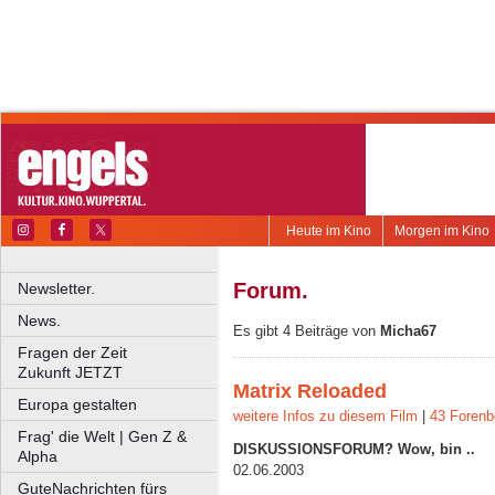
Heute im Kino
Morgen im Kino
Forum.
Newsletter.
News.
Es gibt 4 Beiträge von
Micha67
Fragen der Zeit
Zukunft JETZT
Matrix Reloaded
Europa gestalten
weitere Infos zu diesem Film
|
43 Forenb
Frag' die Welt | Gen Z &
DISKUSSIONSFORUM? Wow, bin ..
Alpha
02.06.2003
GuteNachrichten fürs