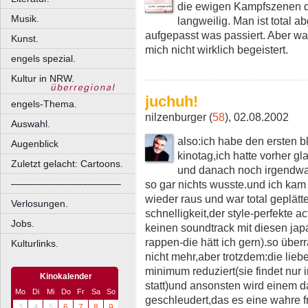
die ewigen Kampfszenen di
Musik.
langweilig. Man ist total a
aufgepasst was passiert. Aber wa
Kunst.
mich nicht wirklich begeistert.
engels spezial.
Kultur in NRW.
juchuh!
engels-Thema.
nilzenburger (
58
), 02.08.2002
Auswahl.
also:ich habe den ersten b
Augenblick
kinotag,ich hatte vorher g
Zuletzt gelacht: Cartoons.
und danach noch irgendwas
so gar nichts wusste.und ich kam
––––––––––––––––––––
wieder raus und war total geplätt
Verlosungen.
schnelligkeit,der style-perfekte a
Jobs.
keinen soundtrack mit diesen japa
rappen-die hätt ich gern).so über
Kulturlinks.
nicht mehr,aber trotzdem:die lie
minimum reduziert(sie findet nur
Kinokalender
statt)und ansonsten wird einem d
Mo
Di
Mi
Do
Fr
Sa
So
geschleudert,das es eine wahre fr
3
4
5
6
7
8
9