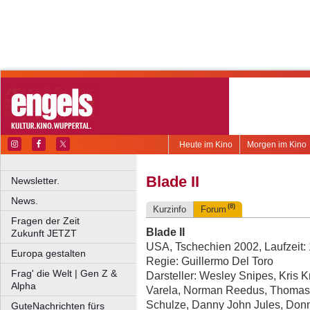
Heute im Kino
Morgen im Kino
Blade II
Newsletter.
News.
(8)
Kurzinfo
Forum
Fragen der Zeit
Blade II
Zukunft JETZT
USA, Tschechien 2002, Laufzeit:
Europa gestalten
Regie: Guillermo Del Toro
Frag' die Welt | Gen Z &
Darsteller: Wesley Snipes, Kris K
Alpha
Varela, Norman Reedus, Thomas 
Schulze, Danny John Jules, Donni
GuteNachrichten fürs