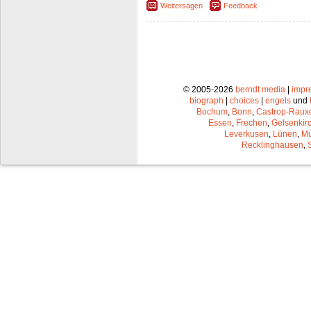
Weitersagen
Feedback
© 2005-2026
berndt media
|
impr
biograph
|
choices
|
engels
und
Bochum
,
Bonn
,
Castrop-Raux
Essen
,
Frechen
,
Gelsenkir
Leverkusen
,
Lünen
,
Mü
Recklinghausen
,