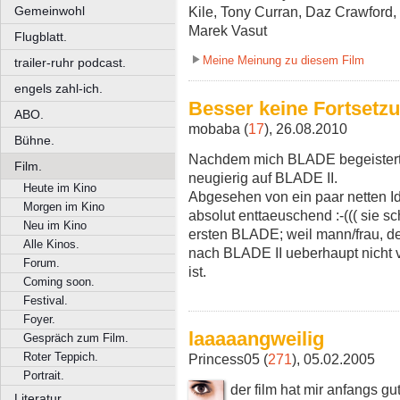
Gemeinwohl
Kile, Tony Curran, Daz Crawford,
Marek Vasut
Flugblatt.
Meine Meinung zu diesem Film
trailer-ruhr podcast.
engels zahl-ich.
Besser keine Fortsetzu
ABO.
mobaba (
17
), 26.08.2010
Bühne.
Nachdem mich BLADE begeistert 
Film.
neugierig auf BLADE II.
Heute im Kino
Abgesehen von ein paar netten Id
Morgen im Kino
absolut enttaeuschend :-((( sie 
Neu im Kino
ersten BLADE; weil mann/frau, der
Alle Kinos.
nach BLADE II ueberhaupt nicht 
Forum.
ist.
Coming soon.
Festival.
Foyer.
laaaaangweilig
Gespräch zum Film.
Roter Teppich.
Princess05 (
271
), 05.02.2005
Portrait.
der film hat mir anfangs gu
Literatur.