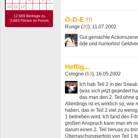
10
11
12
13
14
15
16
12.669 Beiträge zu
Ö-D-E !!!
3.883 Filmen im Forum
Runge (
20
), 11.07.2002
Gut gemachte Actionszene
öde und humorlos! Geldver
Heftig...
Cologne (
63
), 16.05.2002
Ich hab Teil 2 in der Sneak
(was sich jetzt geändert h
das man den 2. Teil ohne 
Allerdings ist es wirklich so, wie
haben, das in Teil 2 viel zu weni
1 betrieben wird. Ich fand den Fi
großen Anspruch kann man eh nic
darum einen 2. Teil heruas zu br
Überraschungserfolg von Teil 1 fo