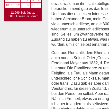
etwas, was man ihr nicht zubilli
10
11
12
13
14
15
16
herauskommend gab es das leise 
12.669 Beiträge zu
Und aus diesem leisen Interesse 
3.883 Filmen im Forum
haben Alexander Brom, mein Co-Au
viele unterschiedliche, an die 30
wiederum aus unterschiedlichste
sind. Sei es, um Zwangsverheira
Zugang zu haben zu etwas, was 
würden, um sich selbst ernähren
Oder aus Romantik dem Ehemann i
auch nur als Soldat. Oder „Gusta
Ferdinand Meyer aus 1882, d. Red.
Literatur. Die Familienehre zu re
Feigling, als Frau als Mann getarn
unterschiedliche Schicksale, man
oder trans. Dazu gab es aber dam
Verständnis, für diesen Zustand, 
bei den Personen selbst. Aber da
Nämlich Freiheit, etwas zu erlan
ich aber in anderen als selbstver
Überwindung dahin, das war mein