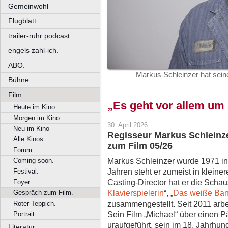
Gemeinwohl
Flugblatt.
trailer-ruhr podcast.
engels zahl-ich.
ABO.
Markus Schleinzer hat seine
Bühne.
Film.
„Es geht vor allem um
Heute im Kino
Morgen im Kino
30. April 2026
Neu im Kino
Regisseur Markus Schleinz
Alle Kinos.
zum Film 05/26
Forum.
Markus Schleinzer wurde 1971 in
Coming soon.
Jahren steht er zumeist in kleine
Festival.
Casting-Director hat er die Schau
Foyer.
Klavierspielerin
“, „
Das weiße Ba
Gespräch zum Film.
zusammengestellt. Seit 2011 arbe
Roter Teppich.
Sein Film „Michael“ über einen 
Portrait.
uraufgeführt, sein im 18. Jahrhun
Literatur.