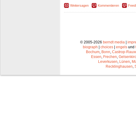
Weitersagen
Kommentieren
Feed
© 2005-2026
berndt media
|
impr
biograph
|
choices
|
engels
und
Bochum
,
Bonn
,
Castrop-Raux
Essen
,
Frechen
,
Gelsenkir
Leverkusen
,
Lünen
,
Mü
Recklinghausen
,