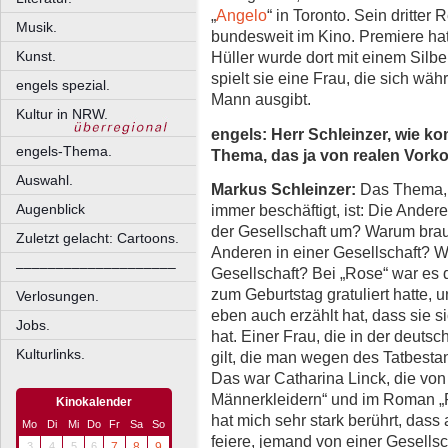
„
Angelo
“ in Toronto. Sein dritter 
Musik.
bundesweit im Kino. Premiere hatt
Kunst.
Hüller wurde dort mit einem Silb
spielt sie eine Frau, die sich wä
engels spezial.
Mann ausgibt.
Kultur in NRW.
engels: Herr Schleinzer, wie k
engels-Thema.
Thema, das ja von realen Vorko
Auswahl.
Markus Schleinzer:
Das Thema, 
immer beschäftigt, ist: Die Ander
Augenblick
der Gesellschaft um? Warum bra
Zuletzt gelacht: Cartoons.
Anderen in einer Gesellschaft? Wi
––––––––––––––––––––
Gesellschaft? Bei „Rose“ war es d
zum Geburtstag gratuliert hatte, 
Verlosungen.
eben auch erzählt hat, dass sie s
Jobs.
hat. Einer Frau, die in der deutsc
Kulturlinks.
gilt, die man wegen des Tatbesta
Das war Catharina Linck, die von 
Männerkleidern“ und im Roman „
Kinokalender
hat mich sehr stark berührt, dass
Mo
Di
Mi
Do
Fr
Sa
So
feiere, jemand von einer Gesellsc
3
4
5
6
7
8
9