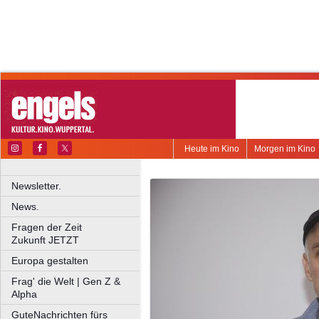
Heute im Kino
Morgen im Kino
Newsletter.
News.
Fragen der Zeit
Zukunft JETZT
Europa gestalten
Frag' die Welt | Gen Z &
Alpha
GuteNachrichten fürs