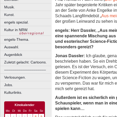
Jahr später begeisterte Kritiken e
Musik.
an der Seite von Anke Engelke im
Kunst.
Schaads Langfilmdebüt „
Aus mei
der großen Leinwand zu sehen is
engels spezial.
Kultur in NRW.
engels: Herr Dassler, „Aus mei
eine spannende Mischung aus 
engels-Thema.
und esoterischer Science-Ficti
besonders gereizt?
Auswahl.
Augenblick
Jonas Dassler:
Ich glaube, gena
beschrieben haben. So ein Drehbu
Zuletzt gelacht: Cartoons.
gelesen. Es ist der Versuch, ein
––––––––––––––––––––
diesem Experiment des Körpertaus
der Science-Fiction zu wagen, u
Verlosungen.
zu versperren. Das war für mich 
Jobs.
mich sehr gereizt hat.
Kulturlinks.
Außerdem ist es sicherlich ein
Schauspieler, wenn man in ein
Kinokalender
spielen kann…
Mo
Di
Mi
Do
Fr
Sa
So
3
4
5
6
7
8
9