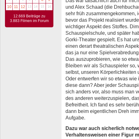
Das war tatsächlich auch für mic
und Alex Schaad (die Drehbuchau
10
11
12
13
14
15
16
sehr früh zusammengekommen, ich
12.669 Beiträge zu
bevor das Projekt realisiert wurde
3.883 Filmen im Forum
wichtiger Aspekt des Stoffes. Di
Schauspielschule, und später h
Gorki-Theater gespielt. Es hat uns
einen derart theatralischen Aspek
das ja nur eine Spielverabredung –
Das auszuprobieren, wie so etwa
Bleiben wir als Schauspieler so, 
selbst, unseren Körperlichkeiten
Oder entwerfen wir so etwas wie 
diese dann? Aber jeder Schauspie
sich anders vor, also muss man 
des anderen weiterzuspielen, das
Befreitheit. Ich fand es sehr berü
dann beim eigentlichen Dreh imme
Aufgabe.
Dazu war auch sicherlich notw
Verhaltensweisen einer Figur 