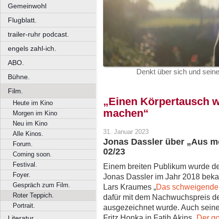
Gemeinwohl
Flugblatt.
trailer-ruhr podcast.
engels zahl-ich.
ABO.
Denkt über sich und sein
Bühne.
Film.
„Einen Körpertausch w
Heute im Kino
machen“
Morgen im Kino
Neu im Kino
31. Januar 2023
Alle Kinos.
Jonas Dassler über „Aus me
Forum.
02/23
Coming soon.
Festival.
Einem breiten Publikum wurde d
Foyer.
Jonas Dassler im Jahr 2018 bekann
Gespräch zum Film.
Lars Kraumes „
Das schweigende
Roter Teppich.
dafür mit dem Nachwuchspreis d
Portrait.
ausgezeichnet wurde. Auch seine
Fritz Honka in Fatih Akins „
Der g
Literatur.