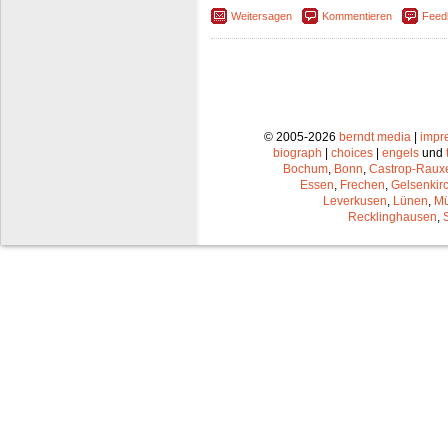
Weitersagen
Kommentieren
Feed
© 2005-2026
berndt media
|
impr
biograph
|
choices
|
engels
und
Bochum
,
Bonn
,
Castrop-Raux
Essen
,
Frechen
,
Gelsenkir
Leverkusen
,
Lünen
,
Mü
Recklinghausen
,