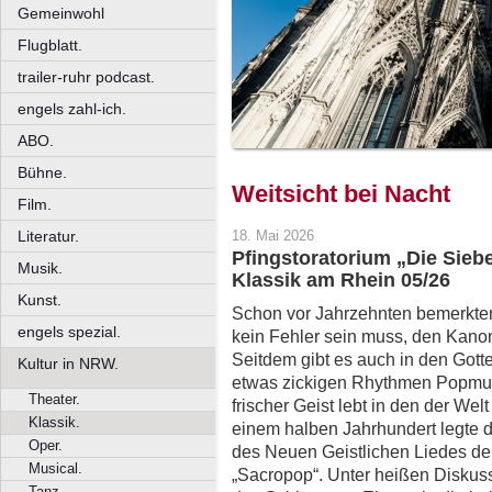
Gemeinwohl
Flugblatt.
trailer-ruhr podcast.
engels zahl-ich.
ABO.
Bühne.
Weitsicht bei Nacht
Film.
Literatur.
18. Mai 2026
Pfingstoratorium „Die Sie
Musik.
Klassik am Rhein 05/26
Kunst.
Schon vor Jahrzehnten bemerkten
engels spezial.
kein Fehler sein muss, den Kanon
Seitdem gibt es auch in den Gotte
Kultur in NRW.
etwas zickigen Rhythmen Popmusi
Theater.
frischer Geist lebt in den der We
Klassik.
einem halben Jahrhundert legte 
Oper.
des Neuen Geistlichen Liedes d
Musical.
„Sacropop“. Unter heißen Diskuss
Tanz.