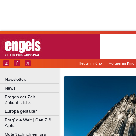
Heute im Kino
Morgen im Kino
Newsletter.
News.
Fragen der Zeit
Zukunft JETZT
Europa gestalten
Frag' die Welt | Gen Z &
Alpha
GuteNachrichten fürs