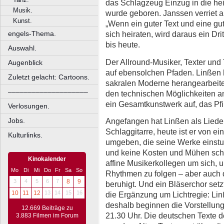
das Schlagzeug Einzug in die he
Musik.
wurde geboren. Janssen verriet a
Kunst.
„Wenn ein guter Text und eine
engels-Thema.
sich heiraten, wird daraus ein Drit
bis heute.
Auswahl.
Der Allround-Musiker, Texter und
Augenblick
auf ebensolchen Pfaden. Linßen h
Zuletzt gelacht: Cartoons.
sakralen Moderne herangearbeitet,
––––––––––––––––––––
den technischen Möglichkeiten an
ein Gesamtkunstwerk auf, das Pfi
Verlosungen.
Angefangen hat Linßen als Liede
Jobs.
Schlaggitarre, heute ist er von e
Kulturlinks.
umgeben, die seine Werke einstu
und keine Kosten und Mühen sche
Kinokalender
affine Musikerkollegen um sich, 
Mo
Di
Mi
Do
Fr
Sa
So
Rhythmen zu folgen – aber auch 
3
4
5
6
7
8
9
beruhigt. Und ein Bläserchor setz
10
11
12
13
14
15
16
die Ergänzung um Lichtregie: Lin
deshalb beginnen die Vorstellun
12.669 Beiträge zu
21.30 Uhr. Die deutschen Texte d
3.883 Filmen im Forum