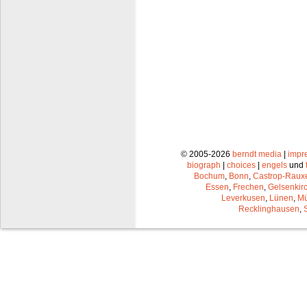
© 2005-2026
berndt media
|
impr
biograph
|
choices
|
engels
und
Bochum
,
Bonn
,
Castrop-Raux
Essen
,
Frechen
,
Gelsenkir
Leverkusen
,
Lünen
,
Mü
Recklinghausen
,