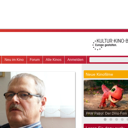
Neu im Kino
Forum
Alle Kinos
Anmelden
Neue Kinofilme
PAW Patrol: Der Dino-Film
Lesen Sie dazu auch: