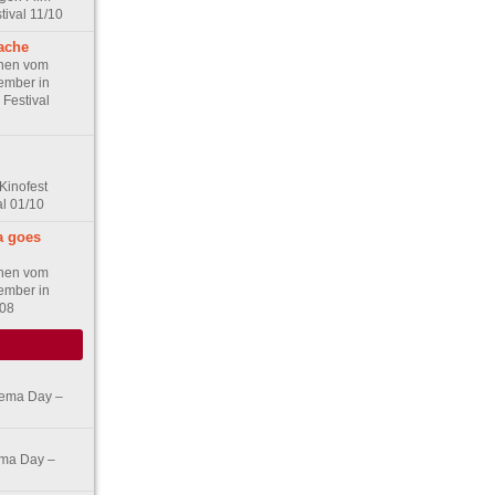
tival 11/10
ache
ünen vom
vember in
 Festival
Kinofest
al 01/10
a goes
ünen vom
vember in
/08
nema Day –
ema Day –