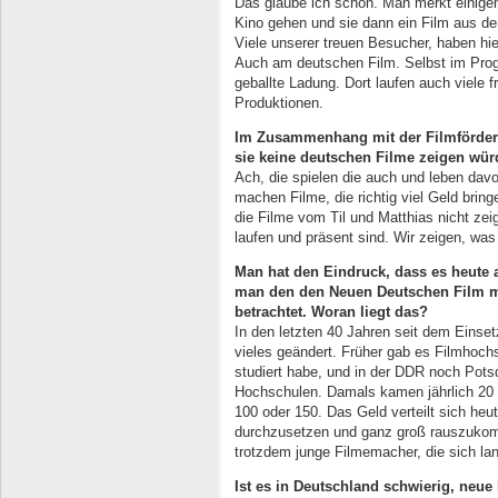
Das glaube ich schon. Man merkt einigen 
Kino gehen und sie dann ein Film aus de
Viele unserer treuen Besucher, haben hi
Auch am deutschen Film. Selbst im Pro
geballte Ladung. Dort laufen auch viele f
Produktionen.
Im Zusammenhang mit der Filmfördera
sie keine
deutschen Filme zeigen wür
Ach, die spielen die auch und leben dav
machen Filme, die richtig viel Geld bri
die Filme vom Til und Matthias nicht zeig
laufen und präsent sind. Wir zeigen, was
Man hat den Eindruck, dass es heute
man den den
Neuen Deutschen Film m
betrachtet. Woran liegt das?
In den letzten 40 Jahren seit dem Einse
vieles geändert. Früher gab es Filmhoch
studiert habe, und in der DDR noch Potsd
Hochschulen. Damals kamen jährlich 20 
100 oder 150. Das Geld verteilt sich heu
durchzusetzen und ganz groß rauszukomme
trotzdem junge Filmemacher, die sich 
Ist es in Deutschland schwierig, neu