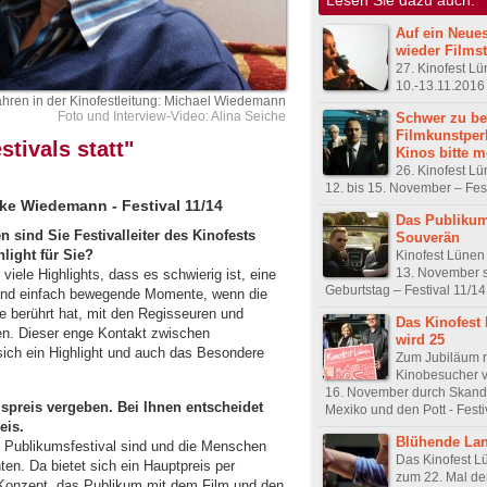
Auf ein Neue
wieder Filmst
27. Kinofest L
10.-13.11.2016
ahren in der Kinofestleitung: Michael Wiedemann
Foto und Interview-Video: Alina Seiche
Schwer zu b
Filmkunstper
estivals statt"
Kinos bitte m
26. Kinofest L
12. bis 15. November – Fest
ike Wiedemann - Festival 11/14
Das Publikum
 sind Sie Festivalleiter des Kinofests
Souverän
light für Sie?
Kinofest Lünen 
13. November s
iele Highlights, dass es schwierig ist, eine
Geburtstag – Festival 11/14
ind einfach bewegende Momente, wenn die
 berührt hat, mit den Regisseuren und
Das Kinofest
n. Dieser enge Kontakt zwischen
wird 25
ich ein Highlight und auch das Besondere
Zum Jubiläum r
Kinobesucher v
16. November durch Skand
mspreis vergeben. Bei Ihnen entscheidet
Mexiko und den Pott - Festi
eis.
Blühende Lan
es Publikumsfestival sind und die Menschen
Das Kinofest Lü
n. Da bietet sich ein Hauptpreis per
zum 22. Mal de
Konzept, das Publikum mit dem Film und den