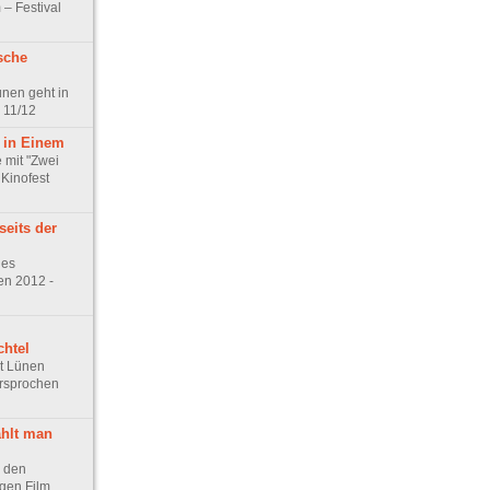
– Festival
sche
ünen geht in
 11/12
 in Einem
 mit "Zwei
 Kinofest
seits der
des
en 2012 -
chtel
st Lünen
ersprochen
ählt man
r den
gen Film