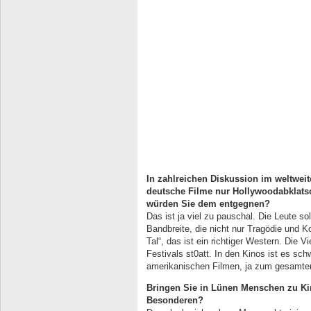
In zahlreichen Diskussion im weltweit
deutsche Filme
nur Hollywoodabklats
würden Sie dem entgegnen?
Das ist ja viel zu pauschal. Die Leute so
Bandbreite, die nicht nur Tragödie und K
Tal“, das ist ein richtiger Western. Die Vie
Festivals st0att. In den Kinos ist es sc
amerikanischen Filmen, ja zum gesamte
Bringen Sie in Lünen Menschen zu K
Besonderen?