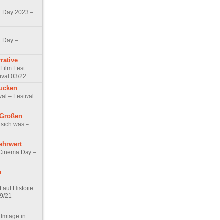
 Day 2023 –
 Day –
rative
 Film Fest
ival 03/22
ucken
al – Festival
 Großen
t sich was –
ehrwert
-Cinema Day –
m
t auf Historie
09/21
ilmtage in