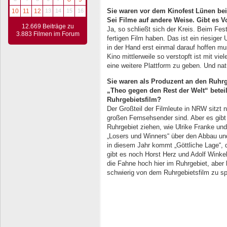
Sie waren vor dem Kinofest Lünen bei 
10
11
12
13
14
15
16
Sei Filme
auf andere Weise. Gibt es V
12.669 Beiträge zu
Ja, so schließt sich der Kreis. Beim Festi
3.883 Filmen im Forum
fertigen Film haben. Das ist ein riesige
in der Hand erst einmal darauf hoffen m
Kino mittlerweile so verstopft ist mit vi
eine weitere Plattform zu geben. Und nat
Sie waren als Produzent an den Ruhrg
„Theo gegen
den Rest der Welt“ betei
Ruhrgebietsfilm?
Der Großteil der Filmleute in NRW sitzt n
großen Fernsehsender sind. Aber es gibt
Ruhrgebiet ziehen, wie Ulrike Franke un
„Losers und Winners“ über den Abbau und
in diesem Jahr kommt „Göttliche Lage“, d
gibt es noch Horst Herz und Adolf Winkel
die Fahne hoch hier im Ruhrgebiet, aber 
schwierig von dem Ruhrgebietsfilm zu sp