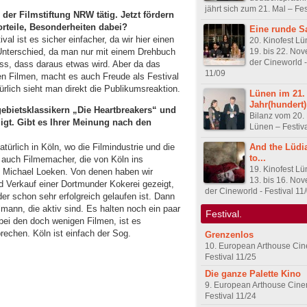
jährt sich zum 21. Mal – Fes
der Filmstiftung NRW tätig. Jetzt fördern
orteile, Besonderheiten dabei?
Eine runde S
val ist es sicher einfacher, da wir hier einen
20. Kinofest L
19. bis 22. No
r Unterschied, da man nur mit einem Drehbuch
der Cineworld -
uss, dass daraus etwas wird. Aber da das
11/09
elen Filmen, macht es auch Freude als Festival
ürlich sieht man direkt die Publikumsreaktion.
Lünen im 21.
Jahr(hundert)
ebietsklassikern „Die Heartbreakers“ und
Bilanz vom 20. 
ligt. Gibt es Ihrer Meinung nach den
Lünen – Festiv
And the Lüdi
atürlich in Köln, wo die Filmindustrie und die
to...
 auch Filmemacher, die von Köln ins
19. Kinofest L
d Michael Loeken. Von denen haben wir
13. bis 16. No
 Verkauf einer Dortmunder Kokerei gezeigt,
der Cineworld - Festival 11
er schon sehr erfolgreich gelaufen ist. Dann
mann, die aktiv sind. Es halten noch ein paar
Festival.
bei den doch wenigen Filmen, ist es
rechen. Köln ist einfach der Sog.
Grenzenlos
10. European Arthouse Ci
Festival 11/25
Die ganze Palette Kino
9. European Arthouse Cin
Festival 11/24