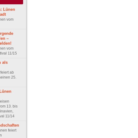
s: Lünen
adt
ünen vom
ergende
len –
elden!
ünen vom
ival 11/15
 als
feiert ab
einen 25.
 Lünen
eisen
om 13. bis
inavien,
val 11/14
dschaften
nen feiert
n