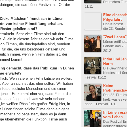
Deutschen Film 
ingen, die das Lüner Festival als Ort der
11/11
Eine cineasti
„Dicke Mädchen“ frenetisch in Lünen
Pilgerfahrt
hin von keiner Filmstiftung erhalten.
Das Kinofest L
die 23. Runde -
 Raster gefallen sind?
ermitteln. Sehr viele Filme sind mit den
"Zwei Leben"
n. Allein in diesem Jahr zeigen wir acht Filme
Lünen eröffnete
ch Filmen, die durchgefallen sind, sondern
Leben" das 23.
 für die, die uns besonders gefallen und
2012
ürlich immer, wenn ein Film dabei ist, der
Intim und jen
Himmel kommt.
Norm
ung gemacht, dass das Publikum in Lünen
Die Gewinner 
Kinofestes Lün
her erwartet?
Festival 11/12
flich. Wenn sie einen Film kritisieren wollen,
. Aber an sich ist das eher selten. Wir haben
Keine
nterschiedliche Menschen und die einen
Pralinenscha
r jenes. Es kommt eher vor, dass Filme, die
Das 22. Filmfe
total gefloppt sind, was wir sehr schade
hielt, was es v
„Im weißen Rössl“ ein großer Erfolg hier, in
hatte – Festival 11/11
 Lünen finden solche Filme dann ein ganz
In Lünen erz
acher sind begeistert, dass es ja dann
vom Leben
rige übernehmen die Funktion, Filme auch
Das Festival fü
deutschsprachi