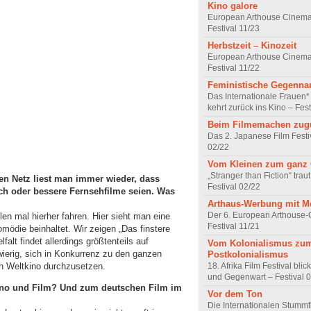
Kino galore
European Arthouse Cinema
Festival 11/23
Herbstzeit – Kinozeit
European Arthouse Cinema
Festival 11/22
Feministische Gegennar
Das Internationale Frauen*
kehrt zurück ins Kino – Fest
Beim Filmemachen zug
Das 2. Japanese Film Festiv
02/22
Vom Kleinen zum ganz
„Stranger than Fiction“ trau
en Netz liest man immer wieder, dass
Festival 02/22
ch oder bessere Fernsehfilme seien. Was
Arthaus-Werbung mit M
Der 6. European Arthouse
llen mal hierher fahren. Hier sieht man eine
Festival 11/21
omödie beinhaltet. Wir zeigen „Das finstere
lfalt findet allerdings größtenteils auf
Vom Kolonialismus zu
hwierig, sich in Konkurrenz zu den ganzen
Postkolonialismus
n Weltkino durchzusetzen.
18. Afrika Film Festival blick
und Gegenwart – Festival 
ino und Film? Und zum deutschen Film im
Vor dem Ton
Die Internationalen Stummf