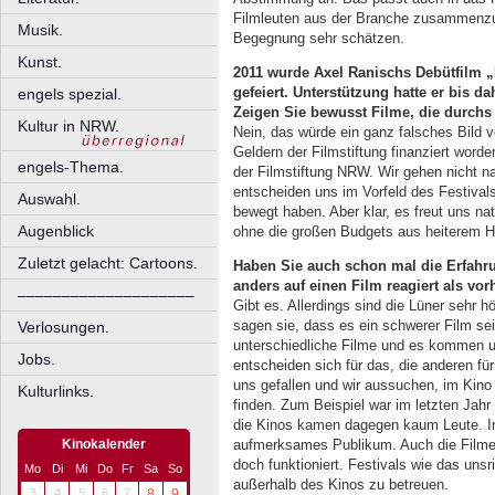
Filmleuten aus der Branche zusammenzubr
Musik.
Begegnung sehr schätzen.
Kunst.
2011 wurde Axel Ranischs Debütfilm 
gefeiert.
Unterstützung hatte er bis da
engels spezial.
Zeigen Sie bewusst Filme,
die durchs
Kultur in NRW.
Nein, das würde ein ganz falsches Bild v
Geldern der Filmstiftung finanziert worde
engels-Thema.
der Filmstiftung NRW. Wir gehen nicht na
entscheiden uns im Vorfeld des Festivals
Auswahl.
bewegt haben. Aber klar, es freut uns nat
Augenblick
ohne die großen Budgets aus heiterem 
Zuletzt gelacht: Cartoons.
Haben Sie auch schon mal die Erfahr
anders auf
einen Film reagiert als vor
––––––––––––––––––––
Gibt es. Allerdings sind die Lüner sehr hö
sagen sie, dass es ein schwerer Film sei
Verlosungen.
unterschiedliche Filme und es kommen u
Jobs.
entscheiden sich für das, die anderen fü
uns gefallen und wir aussuchen, im Kino 
Kulturlinks.
finden. Zum Beispiel war im letzten Jahr 
die Kinos kamen dagegen kaum Leute. In
aufmerksames Publikum. Auch die Filmem
Kinokalender
doch funktioniert. Festivals wie das uns
Mo
Di
Mi
Do
Fr
Sa
So
außerhalb des Kinos zu betreuen.
3
4
5
6
7
8
9