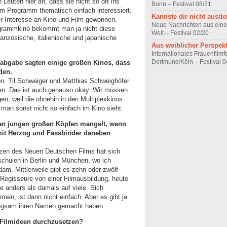
Leuten hier an, dass sie nicht so oft ins
Bonn – Festival 08/21
m Programm thematisch einfach interessiert.
Kannste dir nicht ausd
er Interesse an Kino und Film gewonnen.
Neue Nachrichten aus eine
grammkino bekommt man ja nicht diese
Welt – Festival 02/20
ranzösische, italienische und japanische
Aus weiblicher Perspekt
Internationales Frauenfilmfe
Dortmund/Köln – Festival 0
bgabe sagten einige großen Kinos, dass
den.
on. Til Schweiger und Matthias Schweighöfer
ngen. Das ist auch genauso okay. Wir müssen
en, weil die ohnehin in den Multiplexkinos
 man sonst nicht so einfach im Kino sieht.
 an jungen großen Köpfen mangelt, wenn
it Herzog und Fassbinder daneben
tzen des Neuen Deutschen Films hat sich
schulen in Berlin und München, wo ich
am. Mittlerweile gibt es zehn oder zwölf
Regisseure von einer Filmausbildung, heute
te anders als damals auf viele. Sich
n, ist dann nicht einfach. Aber es gibt ja
langsam ihren Namen gemacht haben.
e Filmideen durchzusetzen?