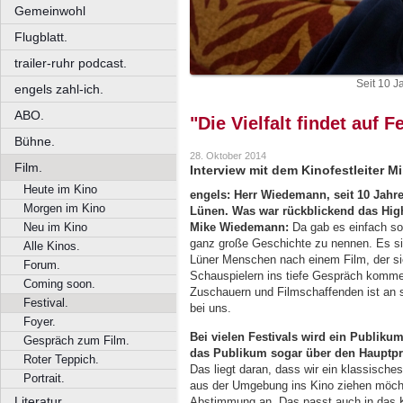
Gemeinwohl
Flugblatt.
trailer-ruhr podcast.
Seit 10 J
engels zahl-ich.
ABO.
"Die Vielfalt findet auf F
Bühne.
28. Oktober 2014
Film.
Interview mit dem Kinofestleiter M
Heute im Kino
engels:
Herr Wiedemann, seit 10 Jahren
Morgen im Kino
Lünen. Was war
rückblickend das High
Neu im Kino
Mike Wiedemann:
Da gab es einfach so v
ganz große Geschichte zu nennen. Es s
Alle Kinos.
Lüner Menschen nach einem Film, der sie
Forum.
Schauspielern ins tiefe Gespräch komme
Coming soon.
Zuschauern und Filmschaffenden ist an s
Festival.
bei uns.
Foyer.
Bei vielen Festivals wird ein Publiku
Gespräch zum Film.
das Publikum
sogar über den Hauptpr
Roter Teppich.
Das liegt daran, dass wir ein klassisch
Portrait.
aus der Umgebung ins Kino ziehen möchte
Literatur.
Abstimmung an. Das passt auch in das 