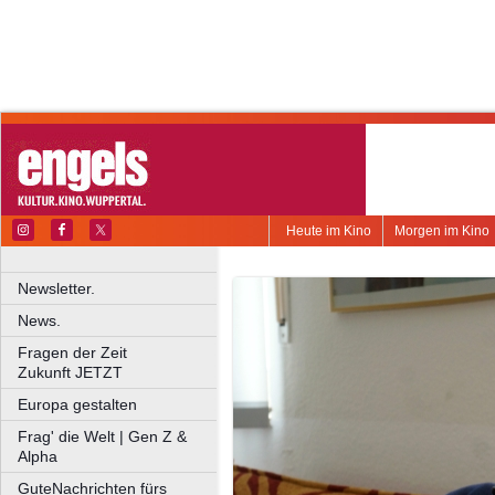
Heute im Kino
Morgen im Kino
Newsletter.
News.
Fragen der Zeit
Zukunft JETZT
Europa gestalten
Frag' die Welt | Gen Z &
Alpha
GuteNachrichten fürs