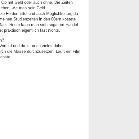
h. Ob mit Geld oder auch ohne. Die Zeiten
sehen, wie man sein Geld
e Fördermittel und auch Möglichkeiten, da
 meinen Studienzeiten in den 60ern kostete
Mark. Heute kann man sich sogar im Handel
 praktisch eigentlich fast nichts.
en?
Vorfeld und da ist auch vieles dabei.
durch die Masse durchzusetzen. Läuft ein Film
ächste.