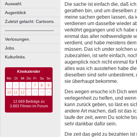
Die sache ist einfach die, daß i
Auswahl.
gerathen bin, und um dieselben z
Augenblick
meine sachen geben lassen, da ich
Zuletzt gelacht: Cartoons.
verdienen um dasselbe wieder abz
verköhrt gegangen und ich habe di
––––––––––––––––––––
einmal das aller nothwendigste wa
Verlosungen.
verdient, und habe meistens dem
Jobs.
müssen. Das ich under solchen u
zubezahlen, ist sehr einfach, noc
Kulturlinks.
augenplick noch nicht einmal für 
alles was ich ausstehen habe dies
Kinokalender
dieselben sind sehr unbestimmt, u
Mo
Di
Mi
Do
Fr
Sa
So
sie überhaupt bekomme.
3
4
5
6
7
8
9
Des wegen ersuche ich Dich wenn
10
11
12
13
14
15
16
verlegenheit zu helfen, und wenn 
12.669 Beiträge zu
kann zurück geben, so läst es sich
3.883 Filmen im Forum
andere Art machen, daß ist das i
laufe der zeit, wenn Du solche b
sehr dankbar dafür sein.
Die zeit das geld zu bezahlen is