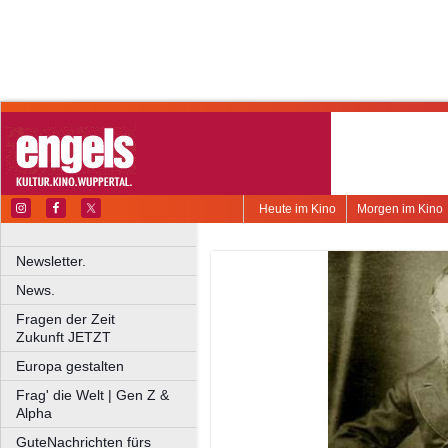
Heute im Kino
Morgen im Kino
Newsletter.
News.
Fragen der Zeit
Zukunft JETZT
Europa gestalten
Frag' die Welt | Gen Z &
Alpha
GuteNachrichten fürs