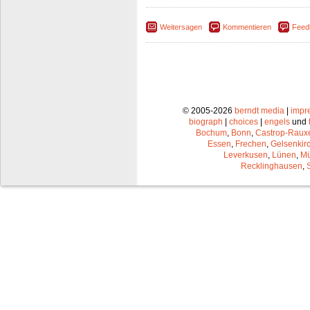
Weitersagen
Kommentieren
Feed
© 2005-2026
berndt media
|
impr
biograph
|
choices
|
engels
und
Bochum
,
Bonn
,
Castrop-Raux
Essen
,
Frechen
,
Gelsenkir
Leverkusen
,
Lünen
,
Mü
Recklinghausen
,