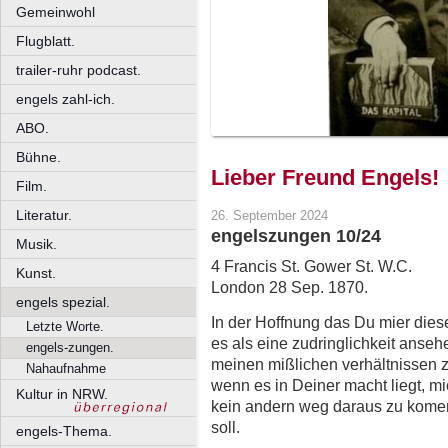
Gemeinwohl
Flugblatt.
trailer-ruhr podcast.
engels zahl-ich.
ABO.
Bühne.
Lieber Freund Engels!
Film.
Literatur.
26. September 2024
engelszungen 10/24
Musik.
4 Francis St. Gower St. W.C.
Kunst.
London 28 Sep. 1870.
engels spezial.
In der Hoffnung das Du mier diese
Letzte Worte.
es als eine zudringlichkeit ansehe
engels-zungen.
meinen mißlichen verhältnissen z
Nahaufnahme
wenn es in Deiner macht liegt, mi
Kultur in NRW.
kein andern weg daraus zu komen
soll.
engels-Thema.