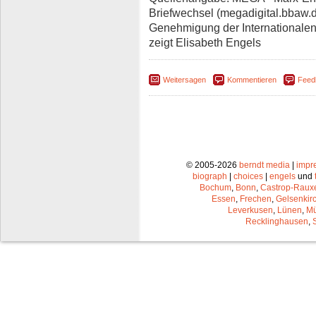
Briefwechsel (megadigital.bbaw.de
Genehmigung der Internationalen
zeigt Elisabeth Engels
Weitersagen
Kommentieren
Feed
© 2005-2026
berndt media
|
impr
biograph
|
choices
|
engels
und
Bochum
,
Bonn
,
Castrop-Raux
Essen
,
Frechen
,
Gelsenkir
Leverkusen
,
Lünen
,
Mü
Recklinghausen
,