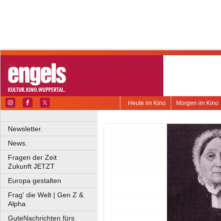
Heute im Kino
Morgen im Kino
Newsletter.
News.
Fragen der Zeit
Zukunft JETZT
Europa gestalten
Frag' die Welt | Gen Z &
Alpha
GuteNachrichten fürs