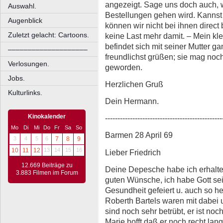
angezeigt. Sage uns doch auch, w
Auswahl.
Bestellungen gehen wird. Kannst
Augenblick
können wir nicht bei ihnen direct
Zuletzt gelacht: Cartoons.
keine Last mehr damit. – Mein kle
befindet sich mit seiner Mutter ga
––––––––––––––––––––
freundlichst grüßen; sie mag noch
Verlosungen.
geworden.
Jobs.
Herzlichen Gruß
Kulturlinks.
Dein Hermann.
Kinokalender
-----------------------------------------------
Mo
Di
Mi
Do
Fr
Sa
So
Barmen 28 April 69
3
4
5
6
7
8
9
10
11
12
13
14
15
16
Lieber Friedrich
12.669 Beiträge zu
Deine Depesche habe ich erhalten
3.883 Filmen im Forum
guten Wünsche, ich habe Gott se
Gesundheit gefeiert u. auch so he
Roberth Bartels waren mit dabei 
sind noch sehr betrübt, er ist noc
Marie hofft daß er noch recht lan