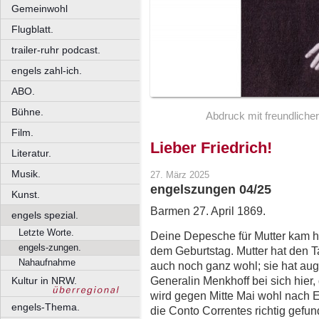
Gemeinwohl
Flugblatt.
trailer-ruhr podcast.
engels zahl-ich.
ABO.
Bühne.
Abdruck mit freundliche
Film.
Lieber Friedrich!
Literatur.
Musik.
27. März 2025
engelszungen 04/25
Kunst.
Barmen 27. April 1869.
engels spezial.
Letzte Worte.
Deine Depesche für Mutter kam h
engels-zungen.
dem Geburtstag. Mutter hat den T
Nahaufnahme
auch noch ganz wohl; sie hat auge
Generalin Menkhoff bei sich hier, d
Kultur in NRW.
wird gegen Mitte Mai wohl nach 
engels-Thema.
die Conto Correntes richtig gefun