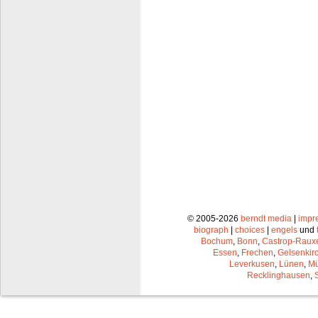
© 2005-2026
berndt media
|
impr
biograph
|
choices
|
engels
und
Bochum
,
Bonn
,
Castrop-Raux
Essen
,
Frechen
,
Gelsenkir
Leverkusen
,
Lünen
,
Mü
Recklinghausen
,