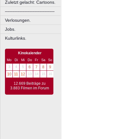
Zuletzt gelacht: Cartoons.
––––––––––––––––––––
Verlosungen.
Jobs.
Kulturlinks.
Kinokalender
Mo
Di
Mi
Do
Fr
Sa
So
3
4
5
6
7
8
9
10
11
12
13
14
15
16
12.669 Beiträge zu
3.883 Filmen im Forum