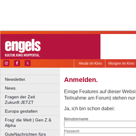
Heute im Kino
Morgen im Kino
Anmelden.
Newsletter.
News.
Einige Features auf dieser Websi
Fragen der Zeit
Teilnahme am Forum) stehen nur re
Zukunft JETZT
Ja, ich bin schon dabei:
Europa gestalten
Benutzername
Frag' die Welt | Gen Z &
Alpha
Passwort
GuteNachrichten fürs