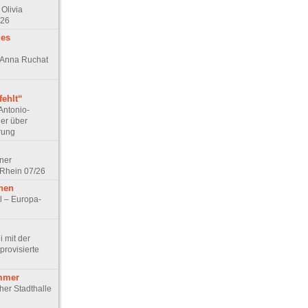
Olivia
/26
des
n Anna Ruchat
ehlt“
Antonio-
ler über
rung
lner
 Rhein 07/26
hen
l – Europa-
 mit der
rovisierte
mmer
cher Stadthalle