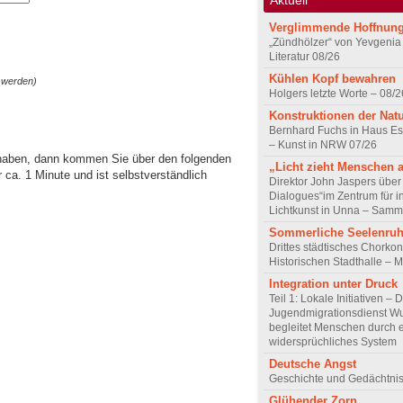
Verglimmende Hoffnun
„Zündhölzer“ von Yevgenia
Literatur 08/26
Kühlen Kopf bewahren
 werden)
Holgers letzte Worte – 08/2
Konstruktionen der Nat
Bernhard Fuchs in Haus Est
– Kunst in NRW 07/26
 haben, dann kommen Sie über den folgenden
„Licht zieht Menschen 
ca. 1 Minute und ist selbstverständlich
Direktor John Jaspers über 
Dialogues“im Zentrum für i
Lichtkunst in Unna – Samm
Sommerliche Seelenru
Drittes städtisches Chorkon
Historischen Stadthalle – 
Integration unter Druck
Teil 1: Lokale Initiativen – 
Jugendmigrationsdienst Wu
begleitet Menschen durch 
widersprüchliches System
Deutsche Angst
Geschichte und Gedächtnis
Glühender Zorn