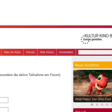
Neu im Kino
Forum
Alle Kinos
Anmelden
Neue Kinofilme
besondere die aktive Teilnahme am Forum)
PAW Patrol: Der Dino-Film
Aktuell