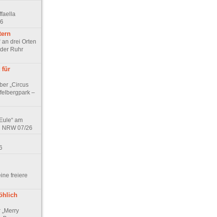
faella
26
tern
 an drei Orten
 der Ruhr
 für
ber „Circus
felbergpark –
 Eule“ am
in NRW 07/26
6
eine freiere
öhlich
r „Merry