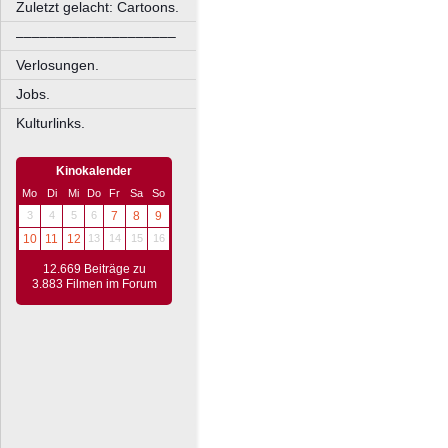
Zuletzt gelacht: Cartoons.
––––––––––––––––––––
Verlosungen.
Jobs.
Kulturlinks.
Kinokalender
Mo
Di
Mi
Do
Fr
Sa
So
3
4
5
6
7
8
9
10
11
12
13
14
15
16
12.669 Beiträge zu
3.883 Filmen im Forum