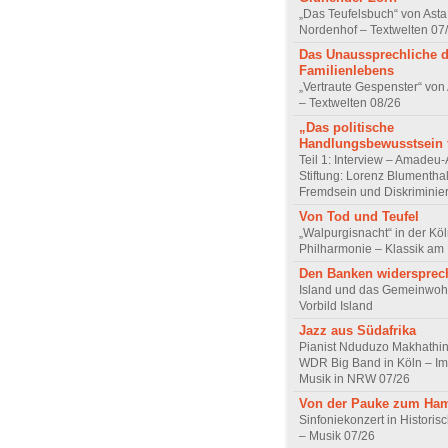
„Das Teufelsbuch“ von Asta 
Nordenhof – Textwelten 07
Das Unaussprechliche 
Familienlebens
„Vertraute Gespenster“ vo
– Textwelten 08/26
„Das politische
Handlungsbewusstsein f
Teil 1: Interview – Amadeu-
Stiftung: Lorenz Blumentha
Fremdsein und Diskriminie
Von Tod und Teufel
„Walpurgisnacht“ in der Kö
Philharmonie – Klassik am
Den Banken widersprec
Island und das Gemeinwoh
Vorbild Island
Jazz aus Südafrika
Pianist Nduduzo Makhathini
WDR Big Band in Köln – Imp
Musik in NRW 07/26
Von der Pauke zum Ha
Sinfoniekonzert in Historis
– Musik 07/26