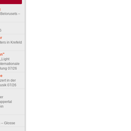
g
 Belorusets –
6
ur
ers in Krefeld
an“
„Light
nternationale
lung 07/26
he
zert in der
Musik 07/26
Der
ppertal
ein
 – Glosse