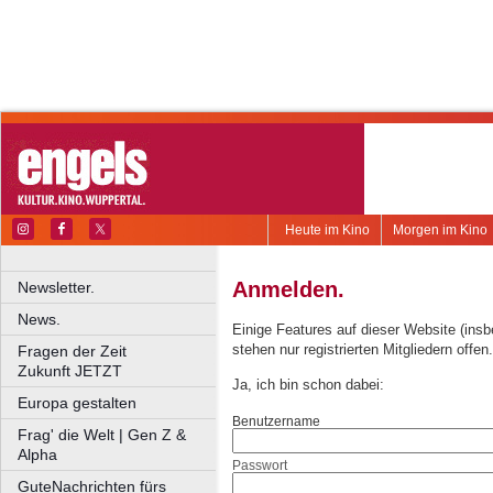
Heute im Kino
Morgen im Kino
Anmelden.
Newsletter.
News.
Einige Features auf dieser Website (ins
stehen nur registrierten Mitgliedern offen.
Fragen der Zeit
Zukunft JETZT
Ja, ich bin schon dabei:
Europa gestalten
Benutzername
Frag' die Welt | Gen Z &
Alpha
Passwort
GuteNachrichten fürs