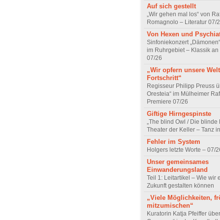
Auf sich gestellt
„Wir gehen mal los“ von Raf
Romagnolo – Literatur 07/
Von Hexen und Psychia
Sinfoniekonzert „Dämonen“
im Ruhrgebiet – Klassik an
07/26
„Wir opfern unsere Welt
Fortschritt“
Regisseur Philipp Preuss ü
Oresteia“ im Mülheimer Raf
Premiere 07/26
Giftige Hirngespinste
„The blind Owl / Die blinde
Theater der Keller – Tanz 
Fehler im System
Holgers letzte Worte – 07/2
Unser gemeinsames
Einwanderungsland
Teil 1: Leitartikel – Wie wir 
Zukunft gestalten können
„Viele Möglichkeiten, fr
mitzumischen“
Kuratorin Katja Pfeiffer übe