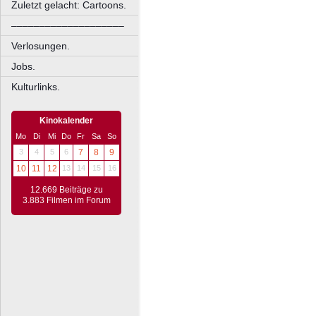
Zuletzt gelacht: Cartoons.
––––––––––––––––––––
Verlosungen.
Jobs.
Kulturlinks.
Kinokalender
Mo
Di
Mi
Do
Fr
Sa
So
3
4
5
6
7
8
9
10
11
12
13
14
15
16
12.669 Beiträge zu
3.883 Filmen im Forum