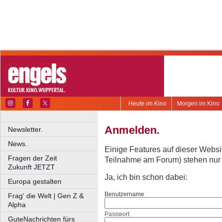
Heute im Kino
Morgen im Kino
Anmelden.
Newsletter.
News.
Einige Features auf dieser Websi
Fragen der Zeit
Teilnahme am Forum) stehen nur re
Zukunft JETZT
Ja, ich bin schon dabei:
Europa gestalten
Benutzername
Frag' die Welt | Gen Z &
Alpha
Passwort
GuteNachrichten fürs