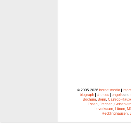
© 2005-2026
berndt media
|
impr
biograph
|
choices
|
engels
und
Bochum
,
Bonn
,
Castrop-Raux
Essen
,
Frechen
,
Gelsenkir
Leverkusen
,
Lünen
,
Mü
Recklinghausen
,