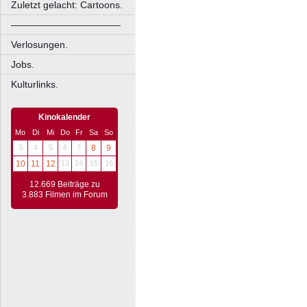
Zuletzt gelacht: Cartoons.
––––––––––––––––––––
Verlosungen.
Jobs.
Kulturlinks.
Kinokalender
Mo
Di
Mi
Do
Fr
Sa
So
3
4
5
6
7
8
9
10
11
12
13
14
15
16
12.669 Beiträge zu
3.883 Filmen im Forum