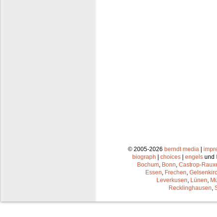
© 2005-2026
berndt media
|
impr
biograph
|
choices
|
engels
und
Bochum
,
Bonn
,
Castrop-Raux
Essen
,
Frechen
,
Gelsenkir
Leverkusen
,
Lünen
,
Mü
Recklinghausen
,