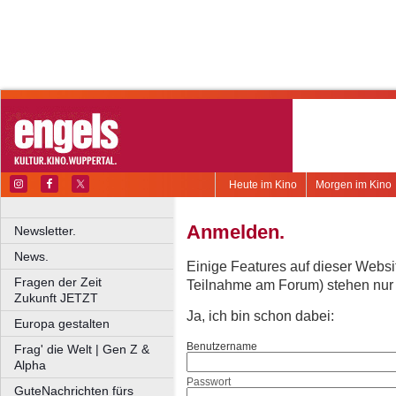
Heute im Kino
Morgen im Kino
Anmelden.
Newsletter.
News.
Einige Features auf dieser Websi
Fragen der Zeit
Teilnahme am Forum) stehen nur re
Zukunft JETZT
Ja, ich bin schon dabei:
Europa gestalten
Benutzername
Frag' die Welt | Gen Z &
Alpha
Passwort
GuteNachrichten fürs