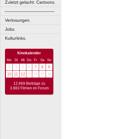
Zuletzt gelacht: Cartoons.
––––––––––––––––––––
Verlosungen.
Jobs.
Kulturlinks.
Kinokalender
Mo
Di
Mi
Do
Fr
Sa
So
3
4
5
6
7
8
9
10
11
12
13
14
15
16
12.669 Beiträge zu
3.883 Filmen im Forum