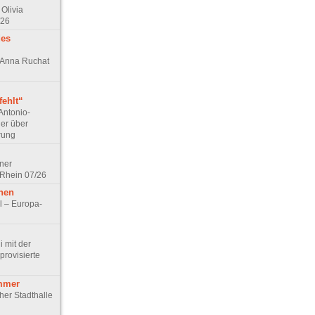
Olivia
/26
des
n Anna Ruchat
ehlt“
Antonio-
ler über
rung
lner
 Rhein 07/26
hen
l – Europa-
 mit der
rovisierte
mmer
cher Stadthalle