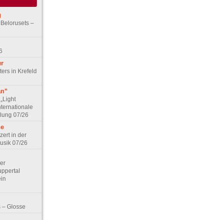
g
 Belorusets –
6
ur
ers in Krefeld
an“
„Light
nternationale
lung 07/26
he
zert in der
Musik 07/26
Der
ppertal
ein
 – Glosse