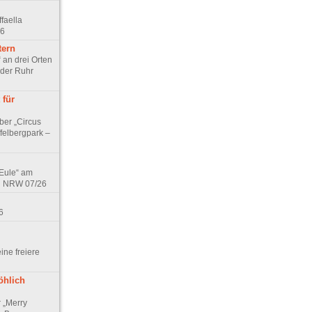
faella
26
tern
 an drei Orten
 der Ruhr
 für
ber „Circus
felbergpark –
 Eule“ am
in NRW 07/26
6
eine freiere
öhlich
r „Merry