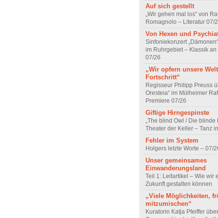
Auf sich gestellt
„Wir gehen mal los“ von Raf
Romagnolo – Literatur 07/
Von Hexen und Psychia
Sinfoniekonzert „Dämonen“
im Ruhrgebiet – Klassik an
07/26
„Wir opfern unsere Welt
Fortschritt“
Regisseur Philipp Preuss ü
Oresteia“ im Mülheimer Raf
Premiere 07/26
Giftige Hirngespinste
„The blind Owl / Die blinde
Theater der Keller – Tanz 
Fehler im System
Holgers letzte Worte – 07/2
Unser gemeinsames
Einwanderungsland
Teil 1: Leitartikel – Wie wir 
Zukunft gestalten können
„Viele Möglichkeiten, fr
mitzumischen“
Kuratorin Katja Pfeiffer übe