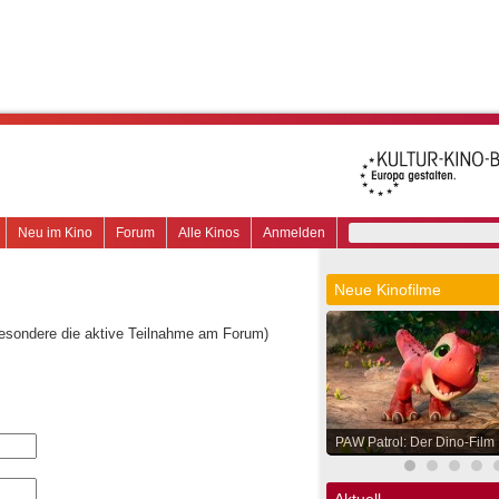
Neu im Kino
Forum
Alle Kinos
Anmelden
Neue Kinofilme
besondere die aktive Teilnahme am Forum)
PAW Patrol: Der Dino-Film
Aktuell