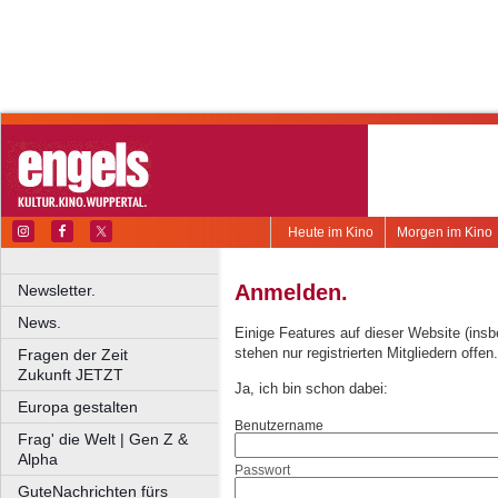
Heute im Kino
Morgen im Kino
Anmelden.
Newsletter.
News.
Einige Features auf dieser Website (ins
stehen nur registrierten Mitgliedern offen.
Fragen der Zeit
Zukunft JETZT
Ja, ich bin schon dabei:
Europa gestalten
Benutzername
Frag' die Welt | Gen Z &
Alpha
Passwort
GuteNachrichten fürs