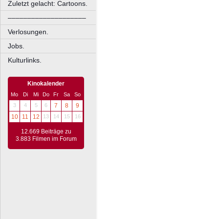
Zuletzt gelacht: Cartoons.
––––––––––––––––––––
Verlosungen.
Jobs.
Kulturlinks.
Kinokalender
Mo
Di
Mi
Do
Fr
Sa
So
3
4
5
6
7
8
9
10
11
12
13
14
15
16
12.669 Beiträge zu
3.883 Filmen im Forum