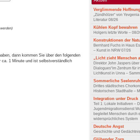
Verglimmende Hoffnun
„Zündhölzer“ von Yevgenia
Literatur 08/26
Kühlen Kopf bewahren
 werden)
Holgers letzte Worte – 08/2
Konstruktionen der Nat
Bernhard Fuchs in Haus Est
– Kunst in NRW 07/26
 haben, dann kommen Sie über den folgenden
„Licht zieht Menschen 
ca. 1 Minute und ist selbstverständlich
Direktor John Jaspers über 
Dialogues“im Zentrum für i
Lichtkunst in Unna – Samm
Sommerliche Seelenru
Drittes städtisches Chorkon
Historischen Stadthalle – 
Integration unter Druck
Teil 1: Lokale Initiativen – 
Jugendmigrationsdienst Wu
begleitet Menschen durch 
widersprüchliches System
Deutsche Angst
Geschichte und Gedächtnis
Glühender Zorn