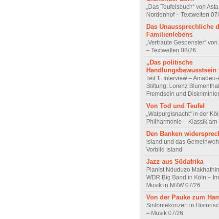
„Das Teufelsbuch“ von Asta 
Nordenhof – Textwelten 07
Das Unaussprechliche 
Familienlebens
„Vertraute Gespenster“ vo
– Textwelten 08/26
„Das politische
Handlungsbewusstsein f
Teil 1: Interview – Amadeu-
Stiftung: Lorenz Blumentha
Fremdsein und Diskriminie
Von Tod und Teufel
„Walpurgisnacht“ in der Kö
Philharmonie – Klassik am
Den Banken widersprec
Island und das Gemeinwoh
Vorbild Island
Jazz aus Südafrika
Pianist Nduduzo Makhathini
WDR Big Band in Köln – Imp
Musik in NRW 07/26
Von der Pauke zum Ha
Sinfoniekonzert in Historis
– Musik 07/26