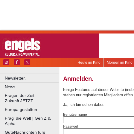
Heute im Kino
Morgen im Kino
Anmelden.
Newsletter.
News.
Einige Features auf dieser Website (ins
stehen nur registrierten Mitgliedern offen.
Fragen der Zeit
Zukunft JETZT
Ja, ich bin schon dabei:
Europa gestalten
Benutzername
Frag' die Welt | Gen Z &
Alpha
Passwort
GuteNachrichten fürs