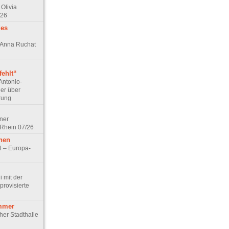
Olivia
/26
des
n Anna Ruchat
ehlt“
Antonio-
ler über
rung
lner
 Rhein 07/26
hen
l – Europa-
 mit der
rovisierte
mmer
cher Stadthalle