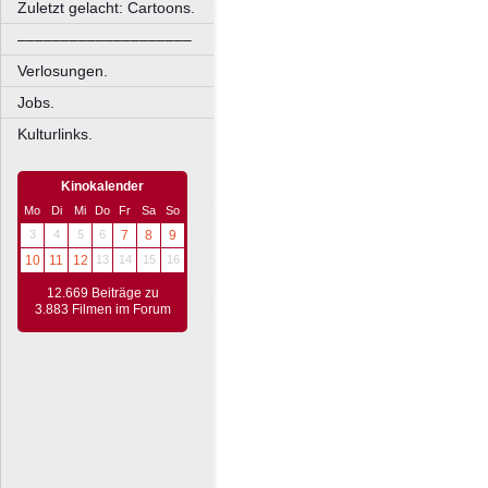
Zuletzt gelacht: Cartoons.
––––––––––––––––––––
Verlosungen.
Jobs.
Kulturlinks.
Kinokalender
Mo
Di
Mi
Do
Fr
Sa
So
3
4
5
6
7
8
9
10
11
12
13
14
15
16
12.669 Beiträge zu
3.883 Filmen im Forum