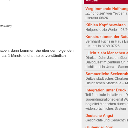
Verglimmende Hoffnun
„Zündhölzer“ von Yevgenia
Literatur 08/26
Kühlen Kopf bewahren
 werden)
Holgers letzte Worte – 08/2
Konstruktionen der Nat
Bernhard Fuchs in Haus Est
– Kunst in NRW 07/26
 haben, dann kommen Sie über den folgenden
„Licht zieht Menschen 
ca. 1 Minute und ist selbstverständlich
Direktor John Jaspers über 
Dialogues“im Zentrum für i
Lichtkunst in Unna – Samm
Sommerliche Seelenru
Drittes städtisches Chorkon
Historischen Stadthalle – 
Integration unter Druck
Teil 1: Lokale Initiativen – 
Jugendmigrationsdienst Wu
begleitet Menschen durch 
widersprüchliches System
Deutsche Angst
Geschichte und Gedächtnis
Glühender Zorn