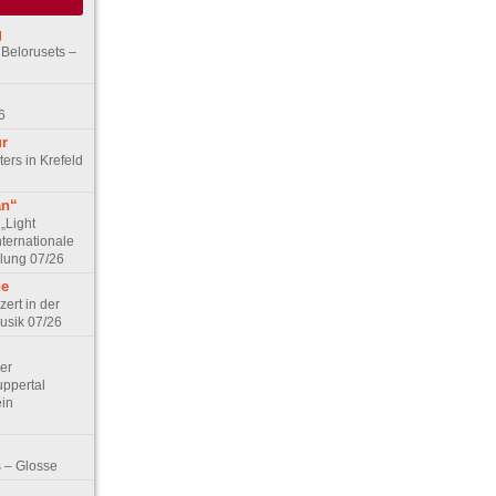
g
 Belorusets –
6
ur
ers in Krefeld
an“
„Light
nternationale
lung 07/26
he
zert in der
Musik 07/26
Der
ppertal
ein
 – Glosse