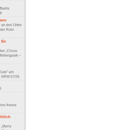
faella
26
tern
 an drei Orten
 der Ruhr
 für
ber „Circus
felbergpark –
 Eule“ am
in NRW 07/26
6
eine freiere
öhlich
r „Merry