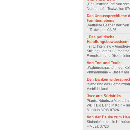
„Das Teufelsbuch“ von Asta 
Nordenhof – Textwelten 07
Das Unaussprechliche 
Familienlebens
„Vertraute Gespenster“ vo
– Textwelten 08/26
„Das politische
Handlungsbewusstsein f
Teil 1: Interview – Amadeu-
Stiftung: Lorenz Blumentha
Fremdsein und Diskriminie
Von Tod und Teufel
„Walpurgisnacht“ in der Kö
Philharmonie – Klassik am
Den Banken widersprec
Island und das Gemeinwoh
Vorbild Island
Jazz aus Südafrika
Pianist Nduduzo Makhathini
WDR Big Band in Köln – Imp
Musik in NRW 07/26
Von der Pauke zum Ha
Sinfoniekonzert in Historis
– Musik 07/26