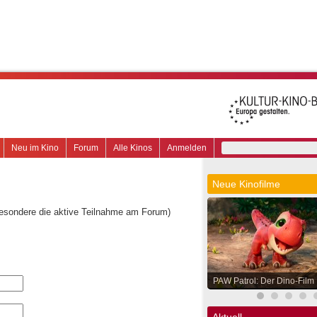
Neu im Kino
Forum
Alle Kinos
Anmelden
Neue Kinofilme
besondere die aktive Teilnahme am Forum)
PAW Patrol: Der Dino-Film
Aktuell