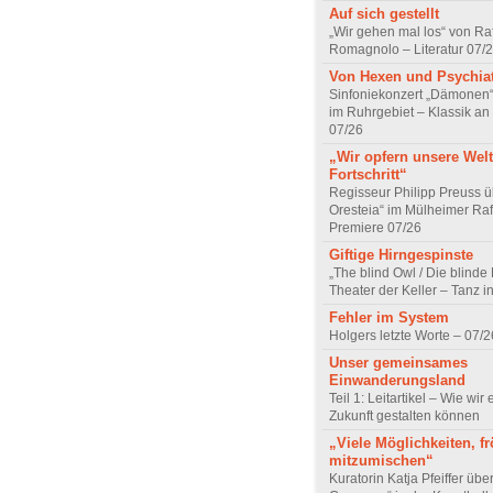
Auf sich gestellt
„Wir gehen mal los“ von Raf
Romagnolo – Literatur 07/
Von Hexen und Psychia
Sinfoniekonzert „Dämonen“
im Ruhrgebiet – Klassik an
07/26
„Wir opfern unsere Welt
Fortschritt“
Regisseur Philipp Preuss ü
Oresteia“ im Mülheimer Raf
Premiere 07/26
Giftige Hirngespinste
„The blind Owl / Die blinde
Theater der Keller – Tanz 
Fehler im System
Holgers letzte Worte – 07/2
Unser gemeinsames
Einwanderungsland
Teil 1: Leitartikel – Wie wir 
Zukunft gestalten können
„Viele Möglichkeiten, fr
mitzumischen“
Kuratorin Katja Pfeiffer übe