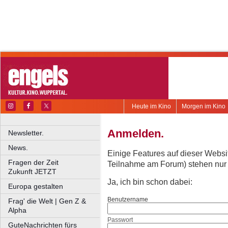
Heute im Kino
Morgen im Kino
Anmelden.
Newsletter.
News.
Einige Features auf dieser Websi
Fragen der Zeit
Teilnahme am Forum) stehen nur re
Zukunft JETZT
Ja, ich bin schon dabei:
Europa gestalten
Benutzername
Frag' die Welt | Gen Z &
Alpha
Passwort
GuteNachrichten fürs