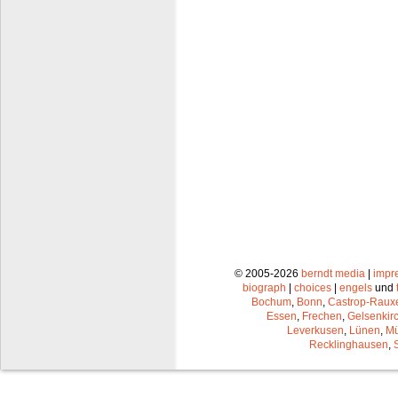
© 2005-2026
berndt media
|
impr
biograph
|
choices
|
engels
und
Bochum
,
Bonn
,
Castrop-Raux
Essen
,
Frechen
,
Gelsenkir
Leverkusen
,
Lünen
,
Mü
Recklinghausen
,