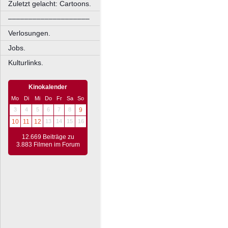
Zuletzt gelacht: Cartoons.
––––––––––––––––––––
Verlosungen.
Jobs.
Kulturlinks.
Kinokalender
Mo
Di
Mi
Do
Fr
Sa
So
3
4
5
6
7
8
9
10
11
12
13
14
15
16
12.669 Beiträge zu
3.883 Filmen im Forum